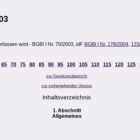
03
lassen wird - BGBl I Nr. 70/2003, idF
BGBl I Nr. 178/2004
,
133
65
70
75
80
85
90
95
100
105
110
115
120
125
zur Gesetzesübersicht
zur vorhergehenden Version
Inhaltsverzeichnis
1. Abschnitt
Allgemeines