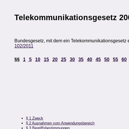
Telekommunikationsgesetz 20
Bundesgesetz, mit dem ein Telekommunikationsgesetz er
102/2011
§§
1
5
10
15
20
25
30
35
40
45
50
55
60
§ 1 Zweck
§ 2 Ausnahmen vom Anwendungsbereich
§ 3 Begriffsbestimmungen