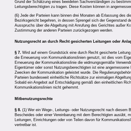
Grund der Schätzung eines beeideten Sachverständigen zu bestimm
Leitungsberechtigten zu tragen. Diese Kosten können in angemessenem
(6) Jede der Parteien kann binnen drei Monaten ab Erlassung des 
Bezirksgericht begehren, in dessen Sprengel sich der Gegenstand des
Ausspruchs über die Abgeltung mit Anrufung des Gerichtes außer Kra
Zustimmung der anderen Parteien zurückgezogen werden.
Nutzungsrecht an durch Recht gesicherten Leitungen oder Anla
§ 7.
Wird auf einem Grundstück eine durch Recht gesicherte Leitung o
die Erneuerung von Kommunikationslinien genutzt, ist dies vom Eigen
Erneuerung der Kommunikationslinie die widmungsgemäße Verwendun
Eigentümer oder sonst Nutzungsberechtigten ist eine angemessene En
Zwecken der Kommunikation geleistet wurde. Die Regulierungsbehörd
Parteien bundesweit einheitliche Richtsätze zur einmaligen Abgeltu
Sobald ein Angebot auf Entschädigung gemäß den einheitlichen Rich
Kommunikationslinien nicht gehemmt.
Mitbenutzungsrechte
§ 8.
(1) Wer ein Wege-, Leitungs- oder Nutzungsrecht nach diesem 
Bescheides oder einer Vereinbarung mit dem Berechtigten ausübt, mu
Leitungen, Einrichtungen oder von Teilen davon für Kommunikationsli
vertretbar ist.