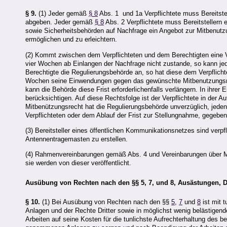
§ 9.
(1) Jeder gemäß
§ 8
Abs. 1 und 1a Verpflichtete muss Bereitst
abgeben. Jeder gemäß
§ 8
Abs. 2 Verpflichtete muss Bereitstellern
sowie Sicherheitsbehörden auf Nachfrage ein Angebot zur Mitbenutzu
ermöglichen und zu erleichtern.
(2) Kommt zwischen dem Verpflichteten und dem Berechtigten eine V
vier Wochen ab Einlangen der Nachfrage nicht zustande, so kann jed
Berechtigte die Regulierungsbehörde an, so hat diese dem Verpflicht
Wochen seine Einwendungen gegen das gewünschte Mitbenutzungsrech
kann die Behörde diese Frist erforderlichenfalls verlängern. In ihre
berücksichtigen. Auf diese Rechtsfolge ist der Verpflichtete in der
Mitbenützungsrecht hat die Regulierungsbehörde unverzüglich, jed
Verpflichteten oder dem Ablauf der Frist zur Stellungnahme, gegebe
(3) Bereitsteller eines öffentlichen Kommunikationsnetzes sind verp
Antennentragemasten zu erstellen.
(4) Rahmenvereinbarungen gemäß Abs. 4 und Vereinbarungen über
sie werden von dieser veröffentlicht.
Ausübung von Rechten nach den §§ 5, 7, und 8, Ausästungen, 
§ 10.
(1) Bei Ausübung von Rechten nach den §§
5
,
7
und
8
ist mit 
Anlagen und der Rechte Dritter sowie in möglichst wenig belästigen
Arbeiten auf seine Kosten für die tunlichste Aufrechterhaltung de