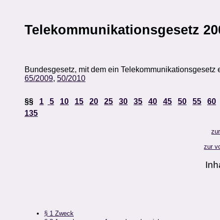
Telekommunikationsgesetz 20
Bundesgesetz, mit dem ein Telekommunikationsgesetz er
65/2009
,
50/2010
§§
1
5
10
15
20
25
30
35
40
45
50
55
60
135
zu
zur v
Inh
§ 1 Zweck