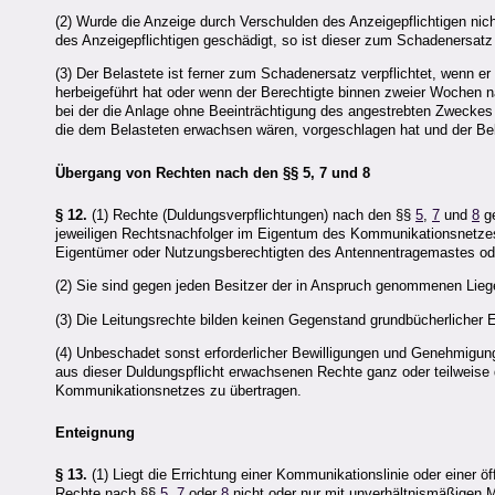
(2) Wurde die Anzeige durch Verschulden des Anzeigepflichtigen nich
des Anzeigepflichtigen geschädigt, so ist dieser zum Schadenersatz v
(3) Der Belastete ist ferner zum Schadenersatz verpflichtet, wenn er
herbeigeführt hat oder wenn der Berechtigte binnen zweier Wochen 
bei der die Anlage ohne Beeinträchtigung des angestrebten Zweckes 
die dem Belasteten erwachsen wären, vorgeschlagen hat und der Bela
Übergang von Rechten nach den §§ 5, 7 und 8
§ 12.
(1) Rechte (Duldungsverpflichtungen) nach den §§
5
,
7
und
8
ge
jeweiligen Rechtsnachfolger im Eigentum des Kommunikationsnetzes
Eigentümer oder Nutzungsberechtigten des Antennentragemastes od
(2) Sie sind gegen jeden Besitzer der in Anspruch genommenen Lieg
(3) Die Leitungsrechte bilden keinen Gegenstand grundbücherlicher E
(4) Unbeschadet sonst erforderlicher Bewilligungen und Genehmigunge
aus dieser Duldungspflicht erwachsenen Rechte ganz oder teilweise d
Kommunikationsnetzes zu übertragen.
Enteignung
§ 13.
(1) Liegt die Errichtung einer Kommunikationslinie oder einer ö
Rechte nach §§
5
,
7
oder
8
nicht oder nur mit unverhältnismäßigen Mi