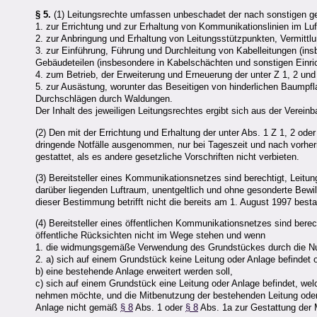
§ 5.
(1) Leitungsrechte umfassen unbeschadet der nach sonstigen ges
1. zur Errichtung und zur Erhaltung von Kommunikationslinien im Luf
2. zur Anbringung und Erhaltung von Leitungsstützpunkten, Vermitt
3. zur Einführung, Führung und Durchleitung von Kabelleitungen (in
Gebäudeteilen (insbesondere in Kabelschächten und sonstigen Einri
4. zum Betrieb, der Erweiterung und Erneuerung der unter Z 1, 2 un
5. zur Ausästung, worunter das Beseitigen von hinderlichen Baumpf
Durchschlägen durch Waldungen.
Der Inhalt des jeweiligen Leitungsrechtes ergibt sich aus der Verei
(2) Den mit der Errichtung und Erhaltung der unter Abs. 1 Z 1, 2 od
dringende Notfälle ausgenommen, nur bei Tageszeit und nach vorher
gestattet, als es andere gesetzliche Vorschriften nicht verbieten.
(3) Bereitsteller eines Kommunikationsnetzes sind berechtigt, Leitu
darüber liegenden Luftraum, unentgeltlich und ohne gesonderte Bewi
dieser Bestimmung betrifft nicht die bereits am 1. August 1997 be
(4) Bereitsteller eines öffentlichen Kommunikationsnetzes sind bere
öffentliche Rücksichten nicht im Wege stehen und wenn
1. die widmungsgemäße Verwendung des Grundstückes durch die Nut
2. a) sich auf einem Grundstück keine Leitung oder Anlage befindet 
b) eine bestehende Anlage erweitert werden soll,
c) sich auf einem Grundstück eine Leitung oder Anlage befindet, we
nehmen möchte, und die Mitbenutzung der bestehenden Leitung oder A
Anlage nicht gemäß
§ 8
Abs. 1 oder
§ 8
Abs. 1a zur Gestattung der M