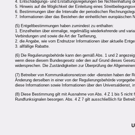
4. Entschädigungs- und Erstattungsregelungen bei Nichteinhaltung der
5. Hinweis auf die Möglichkeit der Einleitung eines Streitbeilegungs
6. Bestimmungen über die Intervalle der periodischen Rechnungslegun
7. Informationen über das Bestehen der einheitlichen europäischen 
(5) Entgeltbestimmungen haben zumindest zu enthalten:
1. Einzelheiten über einmalige, regelmäßig wiederkehrende und varia
Verbindungen und sowie die Art der Tarifierung,
2. die Angabe, wie vom Endnutzer Informationen über aktuelle Entge
3. allfällige Rabatte.
(6) Die Regulierungsbehörde kann den gemäß Abs. 1 und 2 angezei
wenn diese diesem Bundesgesetz oder den auf Grund dieses Geset
widersprechen. Die Zuständigkeiten zur Überprüfung der Allgemeine
(7) Betreiber von Kommunikationsnetzen oder -diensten haben der R
Änderung derselben in einer von der Regulierungsbehörde vorgegeben
diese Informationen sowie Informationen über den Universaldienst, i
(8) Diese Bestimmung gilt mit Ausnahme von Abs. 4 Z 1 bis 5 nicht f
Rundfunksignalen besorgen. Abs. 4 Z 7 gilt ausschließlich für Betrei
U