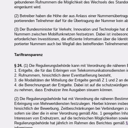
gebundenen Rufnummern die Möglichkeit des Wechsels des Standort
eingeräumt wird.
(2) Betreiber haben die Höhe der aus Anlass einer Nummernübertrag
portierenden Teilnehmer darf für die Übertragung der Nummer kein a
(3) Der Bundesminister für Verkehr, Innovation und Technologie hat
Nummern zwischen Mobilfunknetzen festsetzen. Dabei ist insbesonder
erforderlichen Investitionen, die effiziente Information über die Ide
portierter Nummern auch bei Wegfall des betreffenden Teilnehmernetz
Tariftransparenz
§ 24.
(1) Die Regulierungsbehörde kann mit Verordnung die näheren
1. Entgelte, die für das Erbringen von Telekommunikationsdiensten 
2. Rufnummern, hinsichtlich derer Eventtarifierung besteht,
3. die Modalitäten der Mitteilung der Entgelte gemäß Z 1 und 2 an d
4. die Berechnungsart der Entgelte. Dabei ist auf die schutzwürdige
zu nehmen, dass Endnutzer ihre Ausgaben steuern können.
(2) Die Regulierungsbehörde hat mit Verordnung die näheren Bestim
Erbringung von Mehrwertdiensten festzulegen. Hierbei können insb
hinsichtlich der Bewerbung, Zeitbeschränkungen bei Verbindungen z
sofern sie über die in einer Verordnung gemäß Abs. 1 geregelten Inh
Interessen von Endnutzern, auf die technischen Möglichkeiten sowi
Regulierungsbehörde hat jährlich im Rahmen des Berichtes gemäß
§
informieren.