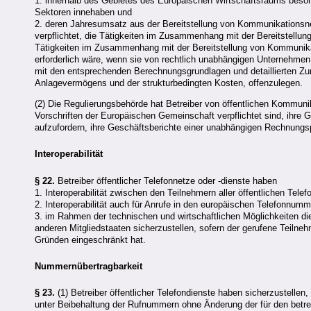
1. innerhalb des Gebietes des Europäischen Wirtschaftsraums besond
Sektoren innehaben und
2. deren Jahresumsatz aus der Bereitstellung von Kommunikationsne
verpflichtet, die Tätigkeiten im Zusammenhang mit der Bereitstellun
Tätigkeiten im Zusammenhang mit der Bereitstellung von Kommunika
erforderlich wäre, wenn sie von rechtlich unabhängigen Unternehmen 
mit den entsprechenden Berechnungsgrundlagen und detaillierten Zur
Anlagevermögens und der strukturbedingten Kosten, offenzulegen.
(2) Die Regulierungsbehörde hat Betreiber von öffentlichen Kommunik
Vorschriften der Europäischen Gemeinschaft verpflichtet sind, ihre
aufzufordern, ihre Geschäftsberichte einer unabhängigen Rechnungsp
Interoperabilität
§ 22.
Betreiber öffentlicher Telefonnetze oder -dienste haben
1. Interoperabilität zwischen den Teilnehmern aller öffentlichen Telef
2. Interoperabilität auch für Anrufe in den europäischen Telefonnum
3. im Rahmen der technischen und wirtschaftlichen Möglichkeiten di
anderen Mitgliedstaaten sicherzustellen, sofern der gerufene Teilne
Gründen eingeschränkt hat.
Nummernübertragbarkeit
§ 23.
(1) Betreiber öffentlicher Telefondienste haben sicherzustelle
unter Beibehaltung der Rufnummern ohne Änderung der für den betr