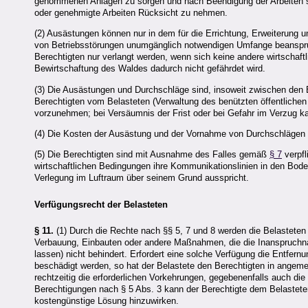
genommenen Anlagen zu sorgen und nach Beendigung der Arbeiten sc
oder genehmigte Arbeiten Rücksicht zu nehmen.
(2) Ausästungen können nur in dem für die Errichtung, Erweiterung u
von Betriebsstörungen unumgänglich notwendigen Umfange beansp
Berechtigten nur verlangt werden, wenn sich keine andere wirtschaft
Bewirtschaftung des Waldes dadurch nicht gefährdet wird.
(3) Die Ausästungen und Durchschläge sind, insoweit zwischen den 
Berechtigten vom Belasteten (Verwaltung des benützten öffentlichen
vorzunehmen; bei Versäumnis der Frist oder bei Gefahr im Verzug k
(4) Die Kosten der Ausästung und der Vornahme von Durchschlägen 
(5) Die Berechtigten sind mit Ausnahme des Falles gemäß
§ 7
verpfl
wirtschaftlichen Bedingungen ihre Kommunikationslinien in den Bod
Verlegung im Luftraum über seinem Grund ausspricht.
Verfügungsrecht der Belasteten
§ 11.
(1) Durch die Rechte nach §§ 5, 7 und 8 werden die Belasteten 
Verbauung, Einbauten oder andere Maßnahmen, die die Inanspruchna
lassen) nicht behindert. Erfordert eine solche Verfügung die Entfer
beschädigt werden, so hat der Belastete den Berechtigten in angemes
rechtzeitig die erforderlichen Vorkehrungen, gegebenenfalls auch di
Berechtigungen nach § 5 Abs. 3 kann der Berechtigte dem Belasteten 
kostengünstige Lösung hinzuwirken.