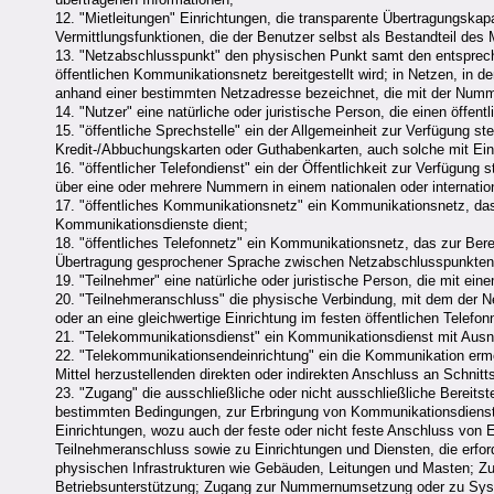
12. "Mietleitungen" Einrichtungen, die transparente Übertragungska
Vermittlungsfunktionen, die der Benutzer selbst als Bestandteil des
13. "Netzabschlusspunkt" den physischen Punkt samt den entsprec
öffentlichen Kommunikationsnetz bereitgestellt wird; in Netzen, in 
anhand einer bestimmten Netzadresse bezeichnet, die mit der Numm
14. "Nutzer" eine natürliche oder juristische Person, die einen öffe
15. "öffentliche Sprechstelle" ein der Allgemeinheit zur Verfügung 
Kredit-/Abbuchungskarten oder Guthabenkarten, auch solche mit Ei
16. "öffentlicher Telefondienst" ein der Öffentlichkeit zur Verfügun
über eine oder mehrere Nummern in einem nationalen oder internati
17. "öffentliches Kommunikationsnetz" ein Kommunikationsnetz, das 
Kommunikationsdienste dient;
18. "öffentliches Telefonnetz" ein Kommunikationsnetz, das zur Berei
Übertragung gesprochener Sprache zwischen Netzabschlusspunkten 
19. "Teilnehmer" eine natürliche oder juristische Person, die mit ein
20. "Teilnehmeranschluss" die physische Verbindung, mit dem der N
oder an eine gleichwertige Einrichtung im festen öffentlichen Telefo
21. "Telekommunikationsdienst" ein Kommunikationsdienst mit Aus
22. "Telekommunikationsendeinrichtung" ein die Kommunikation ermö
Mittel herzustellenden direkten oder indirekten Anschluss an Schnit
23. "Zugang" die ausschließliche oder nicht ausschließliche Bereits
bestimmten Bedingungen, zur Erbringung von Kommunikationsdienst
Einrichtungen, wozu auch der feste oder nicht feste Anschluss von 
Teilnehmeranschluss sowie zu Einrichtungen und Diensten, die erfor
physischen Infrastrukturen wie Gebäuden, Leitungen und Masten; Zu
Betriebsunterstützung; Zugang zur Nummernumsetzung oder zu Syste