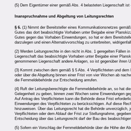
(5) Dem Eigentümer einer gemäß Abs. 4 belasteten Liegenschaft ist
Inanspruchnahme und Abgeltung von Leitungsrechten
§ 6.
(1) Nimmt der Bereitsteller eines Kommunikationsnetzes gemäß §
Gutes das dort beabsichtigte Vorhaben unter Beigabe einer Planskizz
Gutes gegen das Vorhaben Einwendungen, so hat er dem Bereitstelle
darzulegen und einen Alternativvorschlag zu unterbreiten, widrigen
(2) Werden Leitungsrechte in den nicht in Abs. 1 geregelten Fällen
Liegenschaft das beabsichtigte Vorhaben unter Beigabe einer Plansk
genommenen Liegenschaft andere Anlagen, so ist gegenüber ihren U
(3) Kommt zwischen dem gemäß § 5 Abs. 4 Verpflichteten und dem Be
oder über die Abgeltung binnen einer Frist von vier Wochen ab nach
die Fernmeldebehörde zur Entscheidung anrufen.
(4) Ruft der Leitungsberechtigte die Fernmeldebehörde an, so hat die
Gelegenheit zu geben, binnen zwei Wochen seine Einwendungen geg
Auf Antrag des Verpflichteten kann die Behörde diese Frist erforderli
Einwendungen des Verpflichteten zu berücksichtigen. Auf diese Recht
hinzuweisen. Über das Leitungsrecht hat die Behörde unverzüglich,
Verpflichteten oder dem Ablauf der Frist zur Stellungnahme, gegeben
Entscheidung über das Leitungsrecht darf der Bau des beabsichtige
(5) Sofern ein Vorschlag der Fernmeldebehörde über die Höhe der Abg