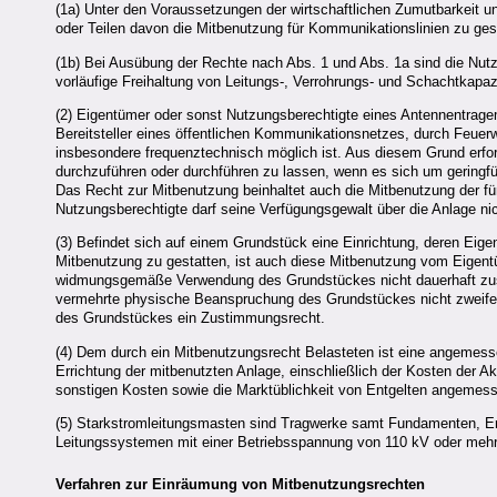
(1a) Unter den Voraussetzungen der wirtschaftlichen Zumutbarkeit u
oder Teilen davon die Mitbenutzung für Kommunikationslinien zu ges
(1b) Bei Ausübung der Rechte nach Abs. 1 und Abs. 1a sind die Nut
vorläufige Freihaltung von Leitungs-, Verrohrungs- und Schachtkapazi
(2) Eigentümer oder sonst Nutzungsberechtigte eines Antennentra
Bereitsteller eines öffentlichen Kommunikationsnetzes, durch Feuer
insbesondere frequenztechnisch möglich ist. Aus diesem Grund erfo
durchzuführen oder durchführen zu lassen, wenn es sich um geringf
Das Recht zur Mitbenutzung beinhaltet auch die Mitbenutzung der für
Nutzungsberechtigte darf seine Verfügungsgewalt über die Anlage n
(3) Befindet sich auf einem Grundstück eine Einrichtung, deren Eige
Mitbenutzung zu gestatten, ist auch diese Mitbenutzung vom Eigen
widmungsgemäße Verwendung des Grundstückes nicht dauerhaft zusät
vermehrte physische Beanspruchung des Grundstückes nicht zweifel
des Grundstückes ein Zustimmungsrecht.
(4) Dem durch ein Mitbenutzungsrecht Belasteten ist eine angemessen
Errichtung der mitbenutzten Anlage, einschließlich der Kosten der A
sonstigen Kosten sowie die Marktüblichkeit von Entgelten angemess
(5) Starkstromleitungsmasten sind Tragwerke samt Fundamenten, Er
Leitungssystemen mit einer Betriebsspannung von 110 kV oder mehr z
Verfahren zur Einräumung von Mitbenutzungsrechten