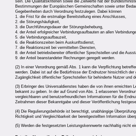
sein. Die Qualitätskriterien sowie die Zielwerte hat der Bundesminis
Bestimmungen der Europäischen Gemeinschaften sowie unter Bedacht
Gegebenheiten durch Verordnung festzulegen. Dabei können
1. die Frist für die erstmalige Bereitstellung eines Anschlusses,
2. die Störungshäufigkeit,
3. die Durchführungsdauer der Störungsbehebung,
4. der Anteil erfolgreicher Verbindungsaufbauten an allen Verbindung
5. die Verbindungsaufbauzeit,
6. die Reaktionszeiten beim Auskunftsdienst,
7. die Reaktionszeit bei vermittelten Diensten,
8. der Anteil betriebsbereiter öffentlicher Sprechstellen und die Auss
9. der Anteil beanstandeter Rechnungen geregelt werden.
(2) In einer Verordnung gemäß Abs. 1 kann die Verpflichtung betreff
werden. Dabei ist auf die Bedürfnisse der Endnutzer hinsichtlich der
Zugänglichkeit öffentlicher Sprechstellen für behinderte Nutzer und
(3) Erbringer des Universaldienstes haben die von ihnen erreichten 
bekannt zu geben. In der auf Grund von Abs. 1 erlassenen Verordn
vergleichbaren und benutzerfreundlichen Informationen für die End
Zeitrahmen dieser Bekanntgabe und dieser Veröffentlichung festgese
(4) Die Regulierungsbehörde ist berechtigt, unabhängige Überprüfun
Richtigkeit und Vergleichbarkeit der bereitgestellten Information übe
(5) Werden die festgesetzten Leistungskennwerte nachhaltig nicht