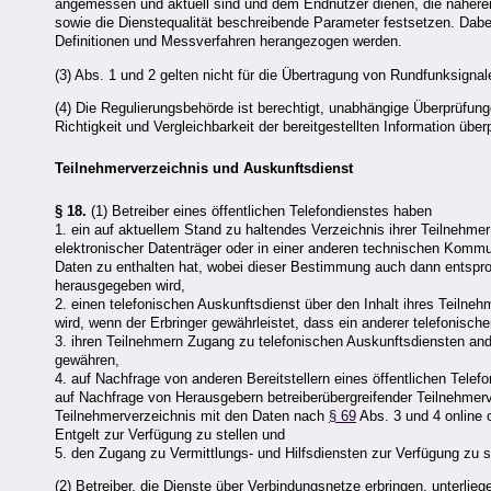
angemessen und aktuell sind und dem Endnutzer dienen, die nähere
sowie die Dienstequalität beschreibende Parameter festsetzen. Dab
Definitionen und Messverfahren herangezogen werden.
(3) Abs. 1 und 2 gelten nicht für die Übertragung von Rundfunksignal
(4) Die Regulierungsbehörde ist berechtigt, unabhängige Überprüfun
Richtigkeit und Vergleichbarkeit der bereitgestellten Information übe
Teilnehmerverzeichnis und Auskunftsdienst
§ 18.
(1) Betreiber eines öffentlichen Telefondienstes haben
1. ein auf aktuellem Stand zu haltendes Verzeichnis ihrer Teilnehmer
elektronischer Datenträger oder in einer anderen technischen Kommu
Daten zu enthalten hat, wobei dieser Bestimmung auch dann entsproc
herausgegeben wird,
2. einen telefonischen Auskunftsdienst über den Inhalt ihres Teiln
wird, wenn der Erbringer gewährleistet, dass ein anderer telefonische
3. ihren Teilnehmern Zugang zu telefonischen Auskunftsdiensten an
gewähren,
4. auf Nachfrage von anderen Bereitstellern eines öffentlichen Tele
auf Nachfrage von Herausgebern betreiberübergreifender Teilnehmerv
Teilnehmerverzeichnis mit den Daten nach
§ 69
Abs. 3 und 4 online 
Entgelt zur Verfügung zu stellen und
5. den Zugang zu Vermittlungs- und Hilfsdiensten zur Verfügung zu st
(2) Betreiber, die Dienste über Verbindungsnetze erbringen, unterlieg