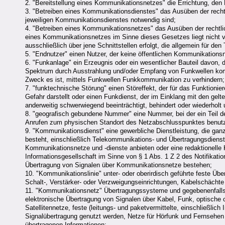
2. "Bereitstellung eines Kommunikationsnetzes" die Errichtung, den B
3. "Betreiben eines Kommunikationsdienstes" das Ausüben der rechtl
jeweiligen Kommunikationsdienstes notwendig sind;
4. "Betreiben eines Kommunikationsnetzes" das Ausüben der rechtlic
eines Kommunikationsnetzes im Sinne dieses Gesetzes liegt nicht 
ausschließlich über jene Schnittstellen erfolgt, die allgemein für d
5. "Endnutzer" einen Nutzer, der keine öffentlichen Kommunikationsn
6. "Funkanlage" ein Erzeugnis oder ein wesentlicher Bauteil davon, 
Spektrum durch Ausstrahlung und/oder Empfang von Funkwellen komm
Zweck es ist, mittels Funkwellen Funkkommunikation zu verhindern;
7. "funktechnische Störung" einen Störeffekt, der für das Funktioni
Gefahr darstellt oder einen Funkdienst, der im Einklang mit den gel
anderweitig schwerwiegend beeinträchtigt, behindert oder wiederholt u
8. "geografisch gebundene Nummer" eine Nummer, bei der ein Teil de
Anrufen zum physischen Standort des Netzabschlusspunktes benutz
9. "Kommunikationsdienst" eine gewerbliche Dienstleistung, die ga
besteht, einschließlich Telekommunikations- und Übertragungsdiens
Kommunikationsnetze und -dienste anbieten oder eine redaktionelle
Informationsgesellschaft im Sinne von § 1 Abs. 1 Z 2 des Notifikati
Übertragung von Signalen über Kommunikationsnetze bestehen;
10. "Kommunikationslinie" unter- oder oberirdisch geführte feste Ü
Schalt-, Verstärker- oder Verzweigungseinrichtungen, Kabelschächte
11. "Kommunikationsnetz" Übertragungssysteme und gegebenenfalls V
elektronische Übertragung von Signalen über Kabel, Funk, optische 
Satellitennetze, feste (leitungs- und paketvermittelte, einschließlic
Signalübertragung genutzt werden, Netze für Hörfunk und Fernsehen
übertragenen Informationen;