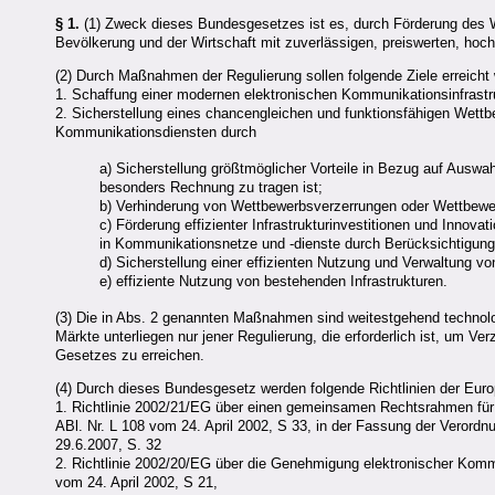
§ 1.
(1) Zweck dieses Bundesgesetzes ist es, durch Förderung des 
Bevölkerung und der Wirtschaft mit zuverlässigen, preiswerten, hoc
(2) Durch Maßnahmen der Regulierung sollen folgende Ziele erreicht
1. Schaffung einer modernen elektronischen Kommunikationsinfrastru
2. Sicherstellung eines chancengleichen und funktionsfähigen Wett
Kommunikationsdiensten durch
a) Sicherstellung größtmöglicher Vorteile in Bezug auf Auswahl
besonders Rechnung zu tragen ist;
b) Verhinderung von Wettbewerbsverzerrungen oder Wettbew
c) Förderung effizienter Infrastrukturinvestitionen und Innov
in Kommunikationsnetze und -dienste durch Berücksichtigung
d) Sicherstellung einer effizienten Nutzung und Verwaltung
e) effiziente Nutzung von bestehenden Infrastrukturen.
(3) Die in Abs. 2 genannten Maßnahmen sind weitestgehend technolo
Märkte unterliegen nur jener Regulierung, die erforderlich ist, um Ve
Gesetzes zu erreichen.
(4) Durch dieses Bundesgesetz werden folgende Richtlinien der Eu
1. Richtlinie 2002/21/EG über einen gemeinsamen Rechtsrahmen für 
ABl. Nr. L 108 vom 24. April 2002, S 33, in der Fassung der Verord
29.6.2007, S. 32
2. Richtlinie 2002/20/EG über die Genehmigung elektronischer Kommu
vom 24. April 2002, S 21,