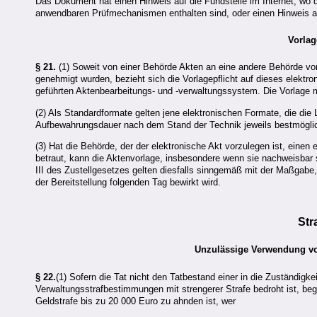
Das Dokument hat einen Hinweis auf die Fundstelle im Internet, wo
anwendbaren Prüfmechanismen enthalten sind, oder einen Hinweis auf
Vorlag
§ 21.
(1) Soweit von einer Behörde Akten an eine andere Behörde vor
genehmigt wurden, bezieht sich die Vorlagepflicht auf dieses elektro
geführten Aktenbearbeitungs- und -verwaltungssystem. Die Vorlage 
(2) Als Standardformate gelten jene elektronischen Formate, die die
Aufbewahrungsdauer nach dem Stand der Technik jeweils bestmöglic
(3) Hat die Behörde, der der elektronische Akt vorzulegen ist, eine
betraut, kann die Aktenvorlage, insbesondere wenn sie nachweisbar 
III des Zustellgesetzes gelten diesfalls sinngemäß mit der Maßgabe
der Bereitstellung folgenden Tag bewirkt wird.
Str
Unzulässige Verwendung v
§ 22.
(1) Sofern die Tat nicht den Tatbestand einer in die Zuständigke
Verwaltungsstrafbestimmungen mit strengerer Strafe bedroht ist, be
Geldstrafe bis zu 20 000 Euro zu ahnden ist, wer