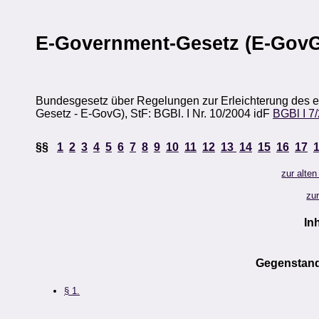
E-Government-Gesetz (E-Gov
Bundesgesetz über Regelungen zur Erleichterung des el
Gesetz - E-GovG), StF: BGBl. I Nr. 10/2004 idF
BGBl I 7
§§
1
2
3
4
5
6
7
8
9
10
11
12
13
14
15
16
17
zur alte
zu
In
Gegenstand
§ 1.