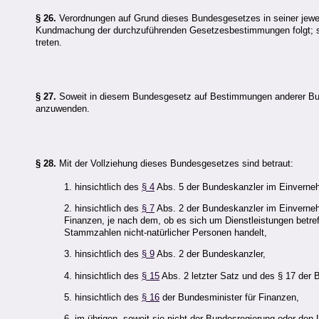
§ 26.
Verordnungen auf Grund dieses Bundesgesetzes in seiner jewei
Kundmachung der durchzuführenden Gesetzesbestimmungen folgt; si
treten.
§ 27.
Soweit in diesem Bundesgesetz auf Bestimmungen anderer Bund
anzuwenden.
§ 28.
Mit der Vollziehung dieses Bundesgesetzes sind betraut:
1. hinsichtlich des
§ 4
Abs. 5 der Bundeskanzler im Einvernehm
2. hinsichtlich des
§ 7
Abs. 2 der Bundeskanzler im Einverneh
Finanzen, je nach dem, ob es sich um Dienstleistungen betre
Stammzahlen nicht-natürlicher Personen handelt,
3. hinsichtlich des
§ 9
Abs. 2 der Bundeskanzler,
4. hinsichtlich des
§ 15
Abs. 2 letzter Satz und des § 17 der B
5. hinsichtlich des
§ 16
der Bundesminister für Finanzen,
6. im übrigen, soweit sie nicht der Bundesregierung oder de