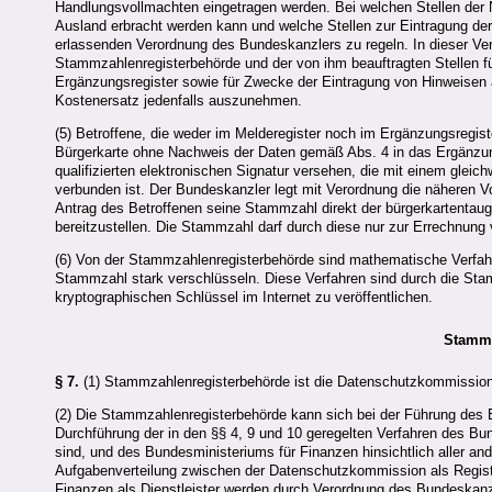
Handlungsvollmachten eingetragen werden. Bei welchen Stellen der 
Ausland erbracht werden kann und welche Stellen zur Eintragung der
erlassenden Verordnung des Bundeskanzlers zu regeln. In dieser Vero
Stammzahlenregisterbehörde und der von ihm beauftragten Stellen 
Ergänzungsregister sowie für Zwecke der Eintragung von Hinweisen au
Kostenersatz jedenfalls auszunehmen.
(5) Betroffene, die weder im Melderegister noch im Ergänzungsregist
Bürgerkarte ohne Nachweis der Daten gemäß Abs. 4 in das Ergänzungs
qualifizierten elektronischen Signatur versehen, die mit einem gleic
verbunden ist. Der Bundeskanzler legt mit Verordnung die näheren V
Antrag des Betroffenen seine Stammzahl direkt der bürgerkartentau
bereitzustellen. Die Stammzahl darf durch diese nur zur Errechnun
(6) Von der Stammzahlenregisterbehörde sind mathematische Verfahr
Stammzahl stark verschlüsseln. Diese Verfahren sind durch die St
kryptographischen Schlüssel im Internet zu veröffentlichen.
Stammz
§ 7.
(1) Stammzahlenregisterbehörde ist die Datenschutzkommission
(2) Die Stammzahlenregisterbehörde kann sich bei der Führung des
Durchführung der in den §§ 4, 9 und 10 geregelten Verfahren des Bun
sind, und des Bundesministeriums für Finanzen hinsichtlich aller a
Aufgabenverteilung zwischen der Datenschutzkommission als Regis
Finanzen als Dienstleister werden durch Verordnung des Bundeska