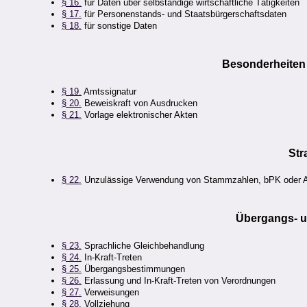
§ 16.
für Daten über selbständige wirtschaftliche Tätigkeiten
§ 17.
für Personenstands- und Staatsbürgerschaftsdaten
§ 18.
für sonstige Daten
Besonderheiten 
§ 19.
Amtssignatur
§ 20.
Beweiskraft von Ausdrucken
§ 21.
Vorlage elektronischer Akten
Str
§ 22.
Unzulässige Verwendung von Stammzahlen, bPK oder A
Übergangs- 
§ 23.
Sprachliche Gleichbehandlung
§ 24.
In-Kraft-Treten
§ 25.
Übergangsbestimmungen
§ 26.
Erlassung und In-Kraft-Treten von Verordnungen
§ 27.
Verweisungen
§ 28.
Vollziehung