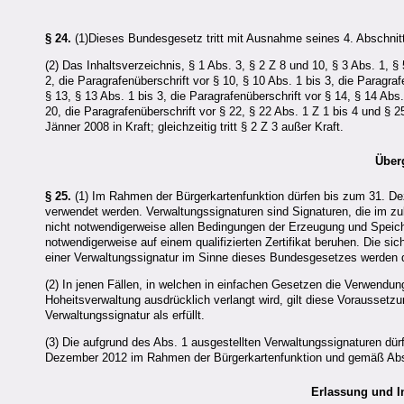
§ 24.
(1)Dieses Bundesgesetz tritt mit Ausnahme seines 4. Abschnitts m
(2) Das Inhaltsverzeichnis, § 1 Abs. 3, § 2 Z 8 und 10, § 3 Abs. 1, § 
2, die Paragrafenüberschrift vor § 10, § 10 Abs. 1 bis 3, die Paragraf
§ 13, § 13 Abs. 1 bis 3, die Paragrafenüberschrift vor § 14, § 14 Abs.
20, die Paragrafenüberschrift vor § 22, § 22 Abs. 1 Z 1 bis 4 und § 
Jänner 2008 in Kraft; gleichzeitig tritt § 2 Z 3 außer Kraft.
Über
§ 25.
(1) Im Rahmen der Bürgerkartenfunktion dürfen bis zum 31. Dez
verwendet werden. Verwaltungssignaturen sind Signaturen, die im zu
nicht notwendigerweise allen Bedingungen der Erzeugung und Speiche
notwendigerweise auf einem qualifizierten Zertifikat beruhen. Die s
einer Verwaltungssignatur im Sinne dieses Bundesgesetzes werden 
(2) In jenen Fällen, in welchen in einfachen Gesetzen die Verwendun
Hoheitsverwaltung ausdrücklich verlangt wird, gilt diese Vorausset
Verwaltungssignatur als erfüllt.
(3) Die aufgrund des Abs. 1 ausgestellten Verwaltungssignaturen dür
Dezember 2012 im Rahmen der Bürgerkartenfunktion und gemäß Abs. 2
Erlassung und I