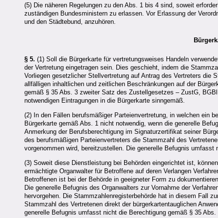
(5) Die näheren Regelungen zu den Abs. 1 bis 4 sind, soweit erforde
zuständigen Bundesministern zu erlassen. Vor Erlassung der Verord
und den Städtebund, anzuhören.
Bürgerk
§ 5.
(1) Soll die Bürgerkarte für vertretungsweises Handeln verwendet
der Vertretung eingetragen sein. Dies geschieht, indem die Stammza
Vorliegen gesetzlicher Stellvertretung auf Antrag des Vertreters di
allfälligen inhaltlichen und zeitlichen Beschränkungen auf der Bür
gemäß § 35 Abs. 3 zweiter Satz des Zustellgesetzes – ZustG, BGBl
notwendigen Eintragungen in die Bürgerkarte sinngemäß.
(2) In den Fällen berufsmäßiger Parteienvertretung, in welchen ein be
Bürgerkarte gemäß Abs. 1 nicht notwendig, wenn die generelle Befugn
Anmerkung der Berufsberechtigung im Signaturzertifikat seiner Bürge
des berufsmäßigen Parteienvertreters die Stammzahl des Vertretenen
vorgenommen wird, bereitzustellen. Die generelle Befugnis umfasst 
(3) Soweit diese Dienstleistung bei Behörden eingerichtet ist, könne
ermächtigte Organwalter für Betroffene auf deren Verlangen Verfahre
Betroffenen ist bei der Behörde in geeigneter Form zu dokumentieren
Die generelle Befugnis des Organwalters zur Vornahme der Verfahren
hervorgehen. Die Stammzahlenregisterbehörde hat in diesem Fall zur 
Stammzahl des Vertretenen direkt der bürgerkartentauglichen Anwend
generelle Befugnis umfasst nicht die Berechtigung gemäß § 35 Abs.