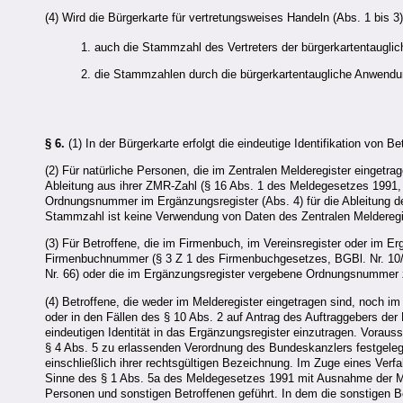
(4) Wird die Bürgerkarte für vertretungsweises Handeln (Abs. 1 bis 3
1. auch die Stammzahl des Vertreters der bürgerkartentaugli
2. die Stammzahlen durch die bürgerkartentaugliche Anwend
§ 6.
(1) In der Bürgerkarte erfolgt die eindeutige Identifikation von 
(2) Für natürliche Personen, die im Zentralen Melderegister eingetra
Ableitung aus ihrer ZMR-Zahl (§ 16 Abs. 1 des Meldegesetzes 1991, B
Ordnungsnummer im Ergänzungsregister (Abs. 4) für die Ableitung 
Stammzahl ist keine Verwendung von Daten des Zentralen Meldereg
(3) Für Betroffene, die im Firmenbuch, im Vereinsregister oder im Er
Firmenbuchnummer (§ 3 Z 1 des Firmenbuchgesetzes, BGBl. Nr. 10/19
Nr. 66) oder die im Ergänzungsregister vergebene Ordnungsnummer
(4) Betroffene, die weder im Melderegister eingetragen sind, noch i
oder in den Fällen des § 10 Abs. 2 auf Antrag des Auftraggebers d
eindeutigen Identität in das Ergänzungsregister einzutragen. Voraus
§ 4 Abs. 5 zu erlassenden Verordnung des Bundeskanzlers festgelegt
einschließlich ihrer rechtsgültigen Bezeichnung. Im Zuge eines Verfa
Sinne des § 1 Abs. 5a des Meldegesetzes 1991 mit Ausnahme der Meld
Personen und sonstigen Betroffenen geführt. In dem die sonstigen B