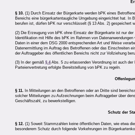
E
§ 10.
(1) Durch Einsatz der Bürgerkarte werden bPK eines Betroffenen 
Bereichs eine bürgerkartentaugliche Umgebung eingerichtet hat. In B
berufen ist, dürfen bPK nur verschlüsselt (§ 13 Abs. 2) gespeichert 
(2) Die Erzeugung von bPK ohne Einsatz der Bürgerkarte ist nur der
Identifikation mit Hilfe des bPK im Rahmen von Datenanwendungen v
Daten in einer dem DSG 2000 entsprechenden Art und Weise verarbeit
Datenermittlung im Auftrag des Betroffenen oder das Einschreiten e
der Auftraggeber des öffentlichen Bereichs nicht zur Vollziehung beru
(3) In der gemäß
§ 4
Abs. 5 zu erlassenden Verordnung ist auch der 
Parteienvertretung erfolgte Bereitstellung von bPK zu regeln.
Offenlegun
§ 11.
In Mitteilungen an den Betroffenen oder an Dritte sind bereich
solcher Mitteilungen zu Aufzeichnungen beim Auftraggeber über den
Geschäftszahl, zu bewerkstelligen.
Schutz der St
§ 12.
(1) Soweit Stammzahlen keine öffentlichen Daten, wie etwa die 
besonderem Schutz durch folgende Vorkehrungen im Bürgerkartenko