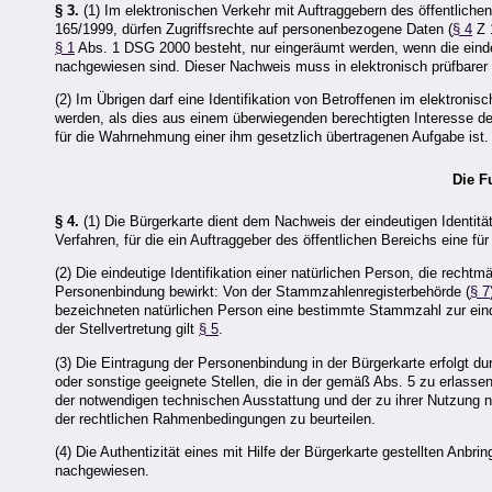
§ 3.
(1) Im elektronischen Verkehr mit Auftraggebern des öffentlich
165/1999, dürfen Zugriffsrechte auf personenbezogene Daten (
§ 4
Z 
§ 1
Abs. 1 DSG 2000 besteht, nur eingeräumt werden, wenn die eindeut
nachgewiesen sind. Dieser Nachweis muss in elektronisch prüfbarer
(2) Im Übrigen darf eine Identifikation von Betroffenen im elektronis
werden, als dies aus einem überwiegenden berechtigten Interesse de
für die Wahrnehmung einer ihm gesetzlich übertragenen Aufgabe ist.
Die F
§ 4.
(1) Die Bürgerkarte dient dem Nachweis der eindeutigen Identität 
Verfahren, für die ein Auftraggeber des öffentlichen Bereichs eine f
(2) Die eindeutige Identifikation einer natürlichen Person, die rechtmä
Personenbindung bewirkt: Von der Stammzahlenregisterbehörde (
§ 7
bezeichneten natürlichen Person eine bestimmte Stammzahl zur eindeu
der Stellvertretung gilt
§ 5
.
(3) Die Eintragung der Personenbindung in der Bürgerkarte erfolgt 
oder sonstige geeignete Stellen, die in der gemäß Abs. 5 zu erlas
der notwendigen technischen Ausstattung und der zu ihrer Nutzung n
der rechtlichen Rahmenbedingungen zu beurteilen.
(4) Die Authentizität eines mit Hilfe der Bürgerkarte gestellten Anbri
nachgewiesen.