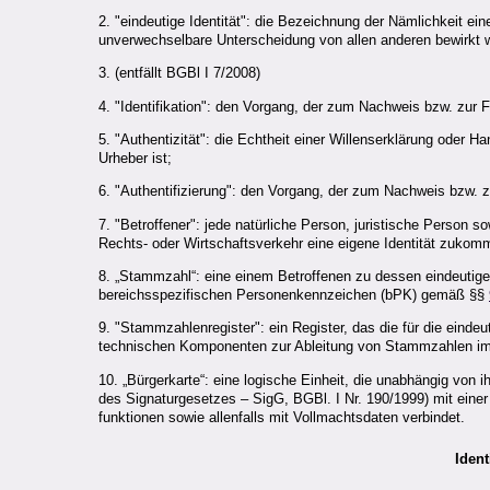
2. "eindeutige Identität": die Bezeichnung der Nämlichkeit ei
unverwechselbare Unterscheidung von allen anderen bewirkt w
3. (entfällt BGBl I 7/2008)
4. "Identifikation": den Vorgang, der zum Nachweis bzw. zur Fes
5. "Authentizität": die Echtheit einer Willenserklärung oder H
Urheber ist;
6. "Authentifizierung": den Vorgang, der zum Nachweis bzw. zur
7. "Betroffener": jede natürliche Person, juristische Person 
Rechts- oder Wirtschaftsverkehr eine eigene Identität zukom
8. „Stammzahl“: eine einem Betroffenen zu dessen eindeutiger 
bereichsspezifischen Personenkennzeichen (bPK) gemäß §§
9. "Stammzahlenregister": ein Register, das die für die einde
technischen Komponenten zur Ableitung von Stammzahlen im B
10. „Bürgerkarte“: eine logische Einheit, die unabhängig von i
des Signaturgesetzes – SigG, BGBl. I Nr. 190/1999) mit eine
funktionen sowie allenfalls mit Vollmachtsdaten verbindet.
Ident