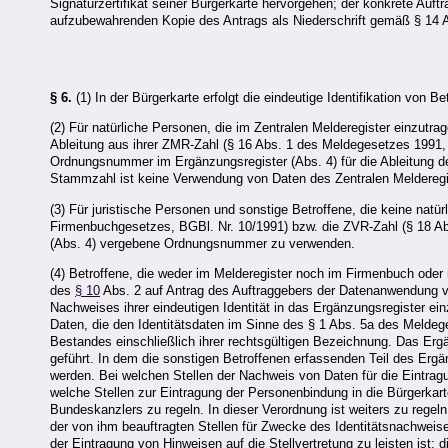
Signaturzertifikat seiner Bürgerkarte hervorgehen; der konkrete Auft
aufzubewahrenden Kopie des Antrags als Niederschrift gemäß § 14
§ 6.
(1) In der Bürgerkarte erfolgt die eindeutige Identifikation von 
(2) Für natürliche Personen, die im Zentralen Melderegister einzutra
Ableitung aus ihrer ZMR-Zahl (§ 16 Abs. 1 des Meldegesetzes 1991, B
Ordnungsnummer im Ergänzungsregister (Abs. 4) für die Ableitung 
Stammzahl ist keine Verwendung von Daten des Zentralen Meldereg
(3) Für juristische Personen und sonstige Betroffene, die keine nat
Firmenbuchgesetzes, BGBl. Nr. 10/1991) bzw. die ZVR-Zahl (§ 18 Ab
(Abs. 4) vergebene Ordnungsnummer zu verwenden.
(4) Betroffene, die weder im Melderegister noch im Firmenbuch oder 
des
§ 10
Abs. 2 auf Antrag des Auftraggebers der Datenanwendung v
Nachweises ihrer eindeutigen Identität in das Ergänzungsregister ei
Daten, die den Identitätsdaten im Sinne des § 1 Abs. 5a des Meldeg
Bestandes einschließlich ihrer rechtsgültigen Bezeichnung. Das Erg
geführt. In dem die sonstigen Betroffenen erfassenden Teil des Erg
werden. Bei welchen Stellen der Nachweis von Daten für die Eintrag
welche Stellen zur Eintragung der Personenbindung in die Bürgerkart
Bundeskanzlers zu regeln. In dieser Verordnung ist weiters zu regel
der von ihm beauftragten Stellen für Zwecke des Identitätsnachwe
der Eintragung von Hinweisen auf die Stellvertretung zu leisten ist