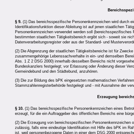
Bereichsspez
§ 9.
(1) Das bereichsspezifische Personenkennzeichen wird durch ein
Identifikationsfunktion dieser Ableitung ist auf jenen staatlichen T
Personenkennzeichen verwendet werden soll (bereichsspezifisches
bestimmten staatlichen Tätigkeitsbereich ergibt sich - soweit sie nic
Datenverarbeitungsregister oder aus der Standard- und Mustervero
(2) Die Abgrenzung der staatlichen Tätigkeitsbereiche ist für Zwe
zusammengehörige Lebenssachverhalte in ein- und demselben Bere
Abs. 1 Z 2 DSG 2000) innerhalb desselben Bereichs nicht vorgeseh
Bundeskanzlers festgelegt; vor Erlassung oder Änderung dieser Vero
Gemeindebund und den Städtebund, anzuhören.
(3) Die zur Bildung des bPK eingesetzten mathematischen Verfahre
Stammzahlenregisterbehörde festgelegt und - mit Ausnahme der verwe
Erzeugung bereich
§ 10.
(1) Das bereichsspezifische Personenkennzeichen eines Betroff
erzeugt, für die ein Auftraggeber des öffentlichen Bereichs eine bür
(2) Die Erzeugung von bereichsspezifischen Personenkennzeichen oh
zulässig, falls eine eindeutige Identifikation mit Hilfe des bPK i
ist, weil personenbezogene Daten in einer dem DSG 2000 entsprechen