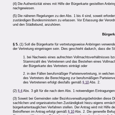
(4) Die Authentizität eines mit Hilfe der Bürgerkarte gestellten Anbri
nachgewiesen.
(5) Die näheren Regelungen zu den Abs. 1 bis 4 sind, soweit erforde
zuständigen Bundesministern zu erlassen. Vor Erlassung der Verord
und den Städtebund, anzuhören.
Bürgerk
§ 5.
(1) Soll die Bürgerkarte für vertretungsweise Anbringen verwende
der Vertretung eingetragen sein. Dies geschieht dadurch, dass die 
1. bei Nachweis eines aufrechten Vollmachtsverhältnisses bzw.
Stammzahl des Vertretenen und das Bestehen eines Vollmachts
der Bürgerkarte des Vertreters einträgt oder
2. in den Fällen berufsmäßiger Parteienvertretung, in welchen
des Vertreters die Berechtigung zur berufsmäßigen Parteienver
des Vertretenen erfolgt diesfalls gemäß
§ 10
Abs. 2.
(2)
§ 4
Abs. 3 gilt für die nach dem Abs. 1 notwendigen Eintragungen
(3) Soweit bei Gemeinden oder Bezirksverwaltungsbehörden diese Die
sachlichen und organisatorischen Zuständigkeit hiezu eigens ermächt
bürgerkartentauglichen Verfahren stellen. Der Antrag wird mit Hilfe de
Betroffenen im Antrag erfolgt gemäß
§ 10
Abs. 2. Die generelle Befu