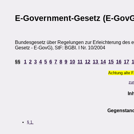
E-Government-Gesetz (E-Gov
Bundesgesetz über Regelungen zur Erleichterung des el
Gesetz - E-GovG), StF: BGBl. I Nr. 10/2004
§§
1
2
3
4
5
6
7
8
9
10
11
12
13
14
15
16
17
Achtung alte 
zu
In
Gegenstand
§ 1.