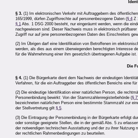
Ident
§ 3.
(1) Im elektronischen Verkehr mit Auftraggebern des öffentlich
165/1999, dürfen Zugriffsrechte auf personenbezogene Daten (
§ 4
Z 
§ 1
Abs. 1 DSG 2000 besteht, nur eingeräumt werden, wenn die eindeut
nachgewiesen sind. Dieser Nachweis muss in elektronisch prüfbarer 
Zugriff nur auf jene personenbezogenen Daten des Einschreiters gewähr
(2) Im Übrigen darf eine Identifikation von Betroffenen im elektronis
werden, als dies aus einem überwiegenden berechtigten Interesse de
für die Wahrnehmung einer ihm gesetzlich übertragenen Aufgabe ist.
Die F
§ 4.
(1) Die Bürgerkarte dient dem Nachweis der eindeutigen Identität 
Verfahren, für die ein Auftraggeber des öffentlichen Bereichs eine f
(2) Die eindeutige Identifikation einer natürlichen Person, die rechtmä
Personenbindung bewirkt: Von der Stammzahlenregisterbehörde (
§ 7
bezeichneten natürlichen Person eine bestimmte Stammzahl zur eindeu
der Stellvertretung gilt
§ 5
.
(3) Die Eintragung der Personenbindung in der Bürgerkarte erfolgt 
oder sonstige geeignete Stellen, die in der gemäß Abs. 5 zu erlas
der notwendigen technischen Ausstattung und der zu ihrer Nutzung n
der rechtlichen Rahmenbedingungen zu beurteilen.