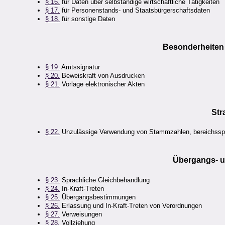
§ 16.
für Daten über selbständige wirtschaftliche Tätigkeiten
§ 17.
für Personenstands- und Staatsbürgerschaftsdaten
§ 18.
für sonstige Daten
Besonderheiten 
§ 19.
Amtssignatur
§ 20.
Beweiskraft von Ausdrucken
§ 21.
Vorlage elektronischer Akten
Str
§ 22.
Unzulässige Verwendung von Stammzahlen, bereichsspe
Übergangs- 
§ 23.
Sprachliche Gleichbehandlung
§ 24.
In-Kraft-Treten
§ 25.
Übergangsbestimmungen
§ 26.
Erlassung und In-Kraft-Treten von Verordnungen
§ 27.
Verweisungen
§ 28.
Vollziehung