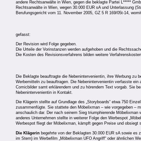
andere Rechtsanwälte in Wien, gegen die beklagte Partei L***** GmbH
Rechtsanwälte in Wien, wegen 30.000 EUR sA und Unterlassung (Strei
Berufungsgericht vom 11. November 2005, GZ 5 R 169/05t-14, womit d
gefasst:
Der Revision wird Folge gegeben.
Die Urteile der Vorinstanzen werden aufgehoben und die Rechtssach
Die Kosten des Revisionsverfahrens bilden weitere Verfahrenskosten
Die Beklagte beauftragte die Nebenintervenientin, ihre Werbung zu 
Werbemitteln zu beauftragen. Die Nebenintervenientin verfasste ein
Comicbilder samt erklärendem und zu hörendem Text vorgab. Sie beau
Nebenintervenientin in Kontakt.
Die Klägerin stellte auf Grundlage des „Storyboards“ etwa 750 Einz
zusammenfügte. Sie stattete den Möbelixman – wie vorgegeben – mi
anschaulich dar. Der nach seinem Sieg triumphierende Möbelixman wur
anderes Unternehmen stellte in weiterer Folge den Werbespot „Möbel
Werbespot fliegt der Möbelixman, kämpft gegen Preise und obsiegt sc
Die Klägerin
begehrte von der Beklagten 30.000 EUR sA sowie es zu
im Stern) im Werbefilm „Möbelixman UFO Angriff“ oder ähnlichen We