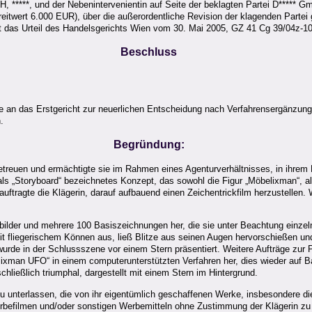
, *****, und der Nebenintervenientin auf Seite der beklagten Partei D***** Gm
twert 6.000 EUR), über die außerordentliche Revision der klagenden Partei 
as Urteil des Handelsgerichts Wien vom 30. Mai 2005, GZ 41 Cg 39/04z-10, b
Beschluss
e an das Erstgericht zur neuerlichen Entscheidung nach Verfahrensergänzun
.
Begründung:
betreuen und ermächtigte sie im Rahmen eines Agenturverhältnisses, in ihrem
 als „Storyboard“ bezeichnetes Konzept, das sowohl die Figur „Möbelixman“, 
ftragte die Klägerin, darauf aufbauend einen Zeichentrickfilm herzustellen.
elbilder und mehrere 100 Basiszeichnungen her, die sie unter Beachtung einz
t fliegerischem Können aus, ließ Blitze aus seinen Augen hervorschießen u
de in der Schlussszene vor einem Stern präsentiert. Weitere Aufträge zur Pro
ixman UFO“ in einem computerunterstützten Verfahren her, dies wieder auf Ba
hließlich triumphal, dargestellt mit einem Stern im Hintergrund.
 unterlassen, die von ihr eigentümlich geschaffenen Werke, insbesondere 
rbefilmen und/oder sonstigen Werbemitteln ohne Zustimmung der Klägerin zu 