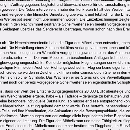
lung in Auftrag gegeben, begleitet und überwacht sowie für die Einschaltung i
gewesen. Die Nebenintervenientin habe den konkreten Inhalt des Werbemittels 
t und vergeben, die filmische Umsetzung überwacht und letztlich für die Ein
ten Werbespot seien nicht übernommen worden. Die Einzelzeichnungen zeigten
h der in den Nachthimmel gestrahlte Scheinwerfer seien bereits vorgegeben ge
e der Beklagten überdies das Senderecht übertragen, wovon schon nach den 
ab. Die Nebenintervenientin habe die Figur des Möbelixman entworfen, eben
ird. Die Herstellung eines Zeichentrickfilms verlange viel technisches und kü
ntlichen Vorstellungen zum Werbefilm vorgegeben gewesen seien, das Aussehen
rin produzierten Film. Der vom Möbelixman beschriebene Anflugwinkel finde s
 Flugbewegung eingeschränkt. Keine der möglichen Flugrichtungen sei wirklich 
jeweiligen Filmhelden. Auch der Richtungswechsel im Flug sei keine eigentüm
auch Gefechte würden in Zeichentrickfilmen oder Comics durch Sterne in den 
ten sich solcher Symbole. Das Wachsen eines Sterns und die Vervielfältigung 
himmel noch der bereits vorgegebene Scheinwerfer seien eigentümliche Schöpf
s, dass der Wert des Entscheidungsgegenstands 20.000 EUR übersteige und di
ein Werkcharakter ergebe, habe – als Tatfrage – derjenige zu behaupten und
ine besondere individuelle Darstellung, so müsse er diese entsprechend konkr
er klägerischen Leistung geltend gemacht werde. Dies betreffe insbesondere 
 Teile und ihre Koordination, die Animation und die Bewegungsabläufe, die V
Möbelixman. Abweichungen von der Vorlage allein begründeten keine Eigentümli
te eigenartige Leistung. Die Figur des Möbelixman und seine Fähigkeit zu fl
t des Erscheinens des Möbelixman oder einer bestimmten Flugphase, im Stu