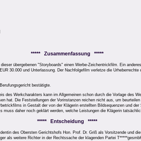
g
***** Zusammenfassung *****
on dieser übergebenen "Storyboards" einen Werbe-Zeichentrickfilm. Ein ander
EUR 30.000 und Unterlassung. Der Nachfolgefilm verletze die Urheberrechte d
erufungsgericht bestätigte.
eis des Werkcharakters kann im Allgemeinen schon durch die Vorlage des Werk
ösen hat. Die Feststellungen der Vorinstanzen reichen nicht aus, um beurteile
rbetrickfilms in Gestalt der von der Klägerin erstellten Bildsequenzen und d
muss daher noch geklärt werden, welche Leistungen die Klägerin tatsächlich
***** Entscheidung *****
identin des Obersten Gerichtshofs Hon. Prof. Dr. Griß als Vorsitzende und di
sger als weitere Richter in der Rechtssache der klagenden Partei T*****gesm