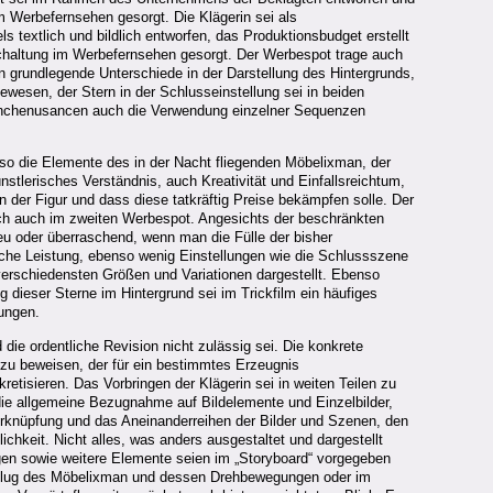
m Werbefernsehen gesorgt. Die Klägerin sei als
textlich und bildlich entworfen, das Produktionsbudget erstellt
schaltung im Werbefernsehen gesorgt. Der Werbespot trage auch
 grundlegende Unterschiede in der Darstellung des Hintergrunds,
wesen, der Stern in der Schlusseinstellung sei in beiden
Branchenusancen auch die Verwendung einzelner Sequenzen
so die Elemente des in der Nacht fliegenden Möbelixman, der
nstlerisches Verständnis, auch Kreativität und Einfallsreichtum,
 der Figur und dass diese tatkräftig Preise bekämpfen solle. Der
ich auch im zweiten Werbespot. Angesichts der beschränkten
neu oder überraschend, wenn man die Fülle der bisher
liche Leistung, ebenso wenig Einstellungen wie die Schlussszene
verschiedensten Größen und Variationen dargestellt. Ebenso
dieser Sterne im Hintergrund sei im Trickfilm ein häufiges
ungen.
e ordentliche Revision nicht zulässig sei. Die konkrete
 zu beweisen, der für ein bestimmtes Erzeugnis
etisieren. Das Vorbringen der Klägerin sei in weiten Teilen zu
die allgemeine Bezugnahme auf Bildelemente und Einzelbilder,
erknüpfung und das Aneinanderreihen der Bilder und Szenen, den
chkeit. Nicht alles, was anders ausgestaltet und dargestellt
iegen sowie weitere Elemente seien im „Storyboard“ vorgegeben
rzflug des Möbelixman und dessen Drehbewegungen oder im