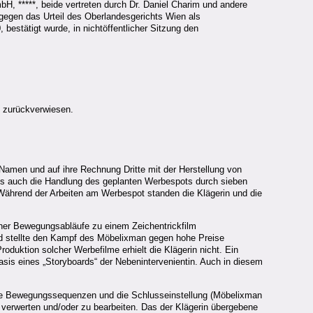
bH, *****, beide vertreten durch Dr. Daniel Charim und andere
gegen das Urteil des Oberlandesgerichts Wien als
estätigt wurde, in nichtöffentlicher Sitzung den
g zurückverwiesen.
 Namen und auf ihre Rechnung Dritte mit der Herstellung von
als auch die Handlung des geplanten Werbespots durch sieben
 Während der Arbeiten am Werbespot standen die Klägerin und die
elner Bewegungsabläufe zu einem Zeichentrickfilm
nd stellte den Kampf des Möbelixman gegen hohe Preise
duktion solcher Werbefilme erhielt die Klägerin nicht. Ein
sis eines „Storyboards“ der Nebenintervenientin. Auch in diesem
die Bewegungssequenzen und die Schlusseinstellung (Möbelixman
verwerten und/oder zu bearbeiten. Das der Klägerin übergebene