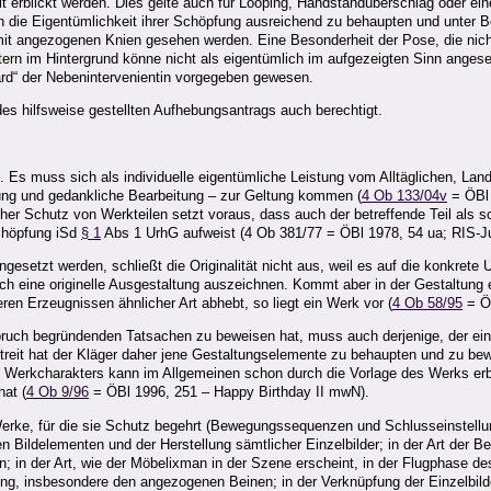
erblickt werden. Dies gelte auch für Looping, Handstandüberschlag oder eine
en die Eigentümlichkeit ihrer Schöpfung ausreichend zu behaupten und unter 
g mit angezogenen Knien gesehen werden. Eine Besonderheit der Pose, die nic
ern im Hintergrund könne nicht als eigentümlich im aufgezeigten Sinn anges
ard“ der Nebenintervenientin vorgegeben gewesen.
des hilfsweise gestellten Aufhebungsantrags auch berechtigt.
. Es muss sich als individuelle eigentümliche Leistung vom Alltäglichen, La
ung und gedankliche Bearbeitung – zur Geltung kommen (
4 Ob 133/04v
= ÖBl 
her Schutz von Werkteilen setzt voraus, dass auch der betreffende Teil als s
Schöpfung iSd
§ 1
Abs 1 UrhG aufweist (4 Ob 381/77 = ÖBl 1978, 54 ua; RIS-J
ingesetzt werden, schließt die Originalität nicht aus, weil es auf die konk
h eine originelle Ausgestaltung auszeichnen. Kommt aber in der Gestaltung 
ren Erzeugnissen ähnlicher Art abhebt, so liegt ein Werk vor (
4 Ob 58/95
= ÖB
ruch begründenden Tatsachen zu beweisen hat, muss auch derjenige, der ein u
eit hat der Kläger daher jene Gestaltungselemente zu behaupten und zu bew
erkcharakters kann im Allgemeinen schon durch die Vorlage des Werks erbra
hat (
4 Ob 9/96
= ÖBl 1996, 251 – Happy Birthday II mwN).
Werke, für die sie Schutz begehrt (Bewegungssequenzen und Schlusseinstellun
den Bildelementen und der Herstellung sämtlicher Einzelbilder; in der Art de
n; in der Art, wie der Möbelixman in der Szene erscheint, in der Flugphase 
ng, insbesondere den angezogenen Beinen; in der Verknüpfung der Einzelbild