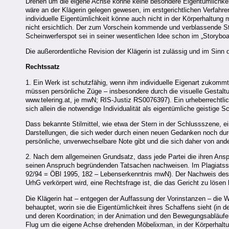
Drehen um die eigene Achse könne keine besondere Eigentümlichkeit 
wäre an der Klägerin gelegen gewesen, im erstgerichtlichen Verfahr
individuelle Eigentümlichkeit könne auch nicht in der Körperhaltun
nicht ersichtlich. Der zum Vorschein kommende und verblassende St
Scheinwerferspot sei in seiner wesentlichen Idee schon im „Storybo
Die außerordentliche Revision der Klägerin ist zulässig und im Sinn 
Rechtssatz
1. Ein Werk ist schutzfähig, wenn ihm individuelle Eigenart zukommt
müssen persönliche Züge – insbesondere durch die visuelle Gestalt
www.telering.at, je mwN; RIS-Justiz RS0076397). Ein urheberrechtlic
sich allein die notwendige Individualität als eigentümliche geistige 
Dass bekannte Stilmittel, wie etwa der Stern in der Schlussszene, e
Darstellungen, die sich weder durch einen neuen Gedanken noch durc
persönliche, unverwechselbare Note gibt und die sich daher von ande
2. Nach dem allgemeinen Grundsatz, dass jede Partei die ihren Ansp
seinen Anspruch begründenden Tatsachen nachweisen. Im Plagiatsstr
92/94 = ÖBl 1995, 182 – Lebenserkenntnis mwN). Der Nachweis des W
UrhG verkörpert wird, eine Rechtsfrage ist, die das Gericht zu lösen 
Die Klägerin hat – entgegen der Auffassung der Vorinstanzen – die 
behauptet, worin sie die Eigentümlichkeit ihres Schaffens sieht (in 
und deren Koordination; in der Animation und den Bewegungsabläufe
Flug um die eigene Achse drehenden Möbelixman, in der Körperhaltu