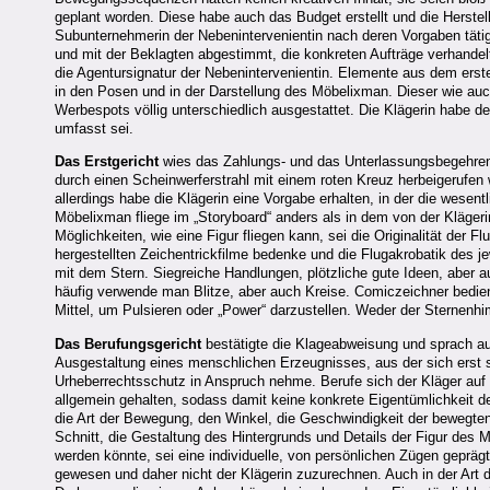
geplant worden. Diese habe auch das Budget erstellt und die Herstel
Subunternehmerin der Nebenintervenientin nach deren Vorgaben tätig 
und mit der Beklagten abgestimmt, die konkreten Aufträge verhandel
die Agentursignatur der Nebenintervenientin. Elemente aus dem ers
in den Posen und in der Darstellung des Möbelixman. Dieser wie auc
Werbespots völlig unterschiedlich ausgestattet. Die Klägerin hab
umfasst sei.
Das Erstgericht
wies das Zahlungs- und das Unterlassungsbegehren 
durch einen Scheinwerferstrahl mit einem roten Kreuz herbeigerufen w
allerdings habe die Klägerin eine Vorgabe erhalten, in der die wese
Möbelixman fliege im „Storyboard“ anders als in dem von der Kläge
Möglichkeiten, wie eine Figur fliegen kann, sei die Originalität der
hergestellten Zeichentrickfilme bedenke und die Flugakrobatik des 
mit dem Stern. Siegreiche Handlungen, plötzliche gute Ideen, aber 
häufig verwende man Blitze, aber auch Kreise. Comiczeichner bedien
Mittel, um Pulsieren oder „Power“ darzustellen. Weder der Sternen
Das Berufungsgericht
bestätigte die Klageabweisung und sprach au
Ausgestaltung eines menschlichen Erzeugnisses, aus der sich erst s
Urheberrechtsschutz in Anspruch nehme. Berufe sich der Kläger auf e
allgemein gehalten, sodass damit keine konkrete Eigentümlichkeit d
die Art der Bewegung, den Winkel, die Geschwindigkeit der bewegten
Schnitt, die Gestaltung des Hintergrunds und Details der Figur des 
werden könnte, sei eine individuelle, von persönlichen Zügen gepräg
gewesen und daher nicht der Klägerin zuzurechnen. Auch in der Ar