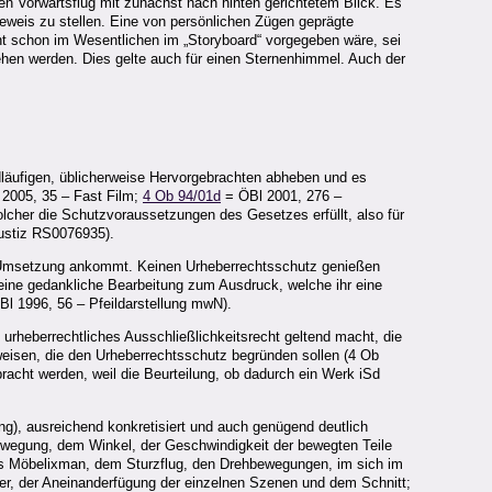
n Vorwärtsflug mit zunächst nach hinten gerichtetem Blick. Es
Beweis zu stellen. Eine von persönlichen Zügen geprägte
ht schon im Wesentlichen im „Storyboard“ vorgegeben wäre, sei
ehen werden. Dies gelte auch für einen Sternenhimmel. Auch der
ndläufigen, üblicherweise Hervorgebrachten abheben und es
2005, 35 – Fast Film;
4 Ob 94/01d
= ÖBl 2001, 276 –
olcher die Schutzvoraussetzungen des Gesetzes erfüllt, also für
ustiz RS0076935).
rete Umsetzung ankommt. Keinen Urheberrechtsschutz genießen
eine gedankliche Bearbeitung zum Ausdruck, welche ihr eine
l 1996, 56 – Pfeildarstellung mwN).
rheberrechtliches Ausschließlichkeitsrecht geltend macht, die
eisen, die den Urheberrechtsschutz begründen sollen (4 Ob
cht werden, weil die Beurteilung, ob dadurch ein Werk iSd
g), ausreichend konkretisiert und auch genügend deutlich
r Bewegung, dem Winkel, der Geschwindigkeit der bewegten Teile
des Möbelixman, dem Sturzflug, den Drehbewegungen, im sich im
er, der Aneinanderfügung der einzelnen Szenen und dem Schnitt;