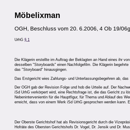
Möbelixman
OGH, Beschluss vom 20. 6.2006, 4 Ob 19/06
UrhG
§ 1
Die Klägerin erstellte im Auftrag der Beklagten an Hand eines ihr v
desselben "Storyboards" einen Nachfolgefilm. Die Klägerin begehrte 
das "Storyboard" hinausgingen.
Das Erstgericht wies Zahlungs- und Unterlassungsbegehren ab, das B
Der OGH gab der Revision Folge und hob die Urteile auf. Der Nachw
iSd UrhG verkörpert wird, eine Rechtsfrage ist, die das Gericht zu l
Nebenintervenientin für die Hauptfigur, für Thema und Ablauf des We
erreicht, dass von einem Werk iSd UrhG gesprochen werden kann. Es 
Der Oberste Gerichtshof hat als Revisionsgericht durch die Vizepräs
Hofräte des Obersten Gerichtshofs Dr. Vogel, Dr. Jensik und Dr. Mu