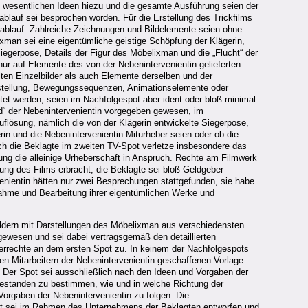
e wesentlichen Ideen hiezu und die gesamte Ausführung seien der
blauf sei besprochen worden. Für die Erstellung des Trickfilms
gsablauf. Zahlreiche Zeichnungen und Bildelemente seien ohne
man sei eine eigentümliche geistige Schöpfung der Klägerin,
iegerpose, Details der Figur des Möbelixman und die „Flucht“ der
ur auf Elemente des von der Nebenintervenientin gelieferten
lten Einzelbilder als auch Elemente derselben und der
instellung, Bewegungssequenzen, Animationselemente oder
tet werden, seien im Nachfolgespot aber ident oder bloß minimal
rd“ der Nebenintervenientin vorgegeben gewesen, im
lösung, nämlich die von der Klägerin entwickelte Siegerpose,
in und die Nebenintervenientin Miturheber seien oder ob die
rch die Beklagte im zweiten TV-Spot verletze insbesondere das
ung die alleinige Urheberschaft in Anspruch. Rechte am Filmwerk
llung des Films erbracht, die Beklagte sei bloß Geldgeber
venientin hätten nur zwei Besprechungen stattgefunden, sie habe
nahme und Bearbeitung ihrer eigentümlichen Werke und
Bildern mit Darstellungen des Möbelixman aus verschiedensten
ewesen und sei dabei vertragsgemäß den detaillierten
berrechte an dem ersten Spot zu. In keinem der Nachfolgespots
n Mitarbeitern der Nebenintervenientin geschaffenen Vorlage
 Der Spot sei ausschließlich nach den Ideen und Vorgaben der
ugestanden zu bestimmen, wie und in welche Richtung der
orgaben der Nebenintervenientin zu folgen. Die
pot sei im Rahmen des Unternehmens der Beklagten entworfen und