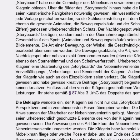
„Storyboard“ habe nur die Comicfigur des Möbelixman sowie eine gr
Klägerin oblegen. Über die Bilder des „Storyboards“ hinaus habe di
seien künstlerische Fähigkeiten notwendig gewesen; ein wesentliche
jede Vorlage geschaffen worden, so die Schlusseinstellung mit dem
ebenso die gesamte Animation, die Bewegungsabläufe und der Schnitt.
Ziffern) genössen urheberrechtlichen Schutz. Der Nachfolgespot wei
„Storyboards“ bezögen, sondern auch in der Übernahme eigentümlicher
Gesamtablauf des Spots (Animation und Bewegungsabläufe) seien im
Bildelemente. Die Art einer Bewegung, der Winkel, die Geschwindigke
bearbeitet übernommen worden. Die Bewegungsabläufe, die Art, wie d
Nachfolgespot aber nahezu exakt übernommen worden (etwa die Körpe
ebenso den Sternenhimmel und den Scheinwerferstrahl. Urheberrechtl
Klägerin eine Bearbeitung des „Storyboards“ der Nebenintervenienti
Vervielfältigungs-, Verbreitungs- und Senderecht der Klägerin. Zud
der Klägerin wie auch an den Einzelbildern seien verletzt. Die Kläge
gewesen und habe gewisse kreative Beiträge („Storyboard“) beigesteu
keinen kreativen Einfluss auf den von der Klägerin geschaffenen W
Leistungen. Ihr stehe gemäß
§ 87
Abs 3 UrhG das Doppelte des gem
Die Beklagte
wendete ein, der Klägerin sei nicht nur das „Storyboa
Perspektiven und in verschiedensten Posen übergeben worden. Die K
Anweisungen der Mitarbeiter der Nebenintervenientin gefolgt. Mange
seien urheberrechtlich geschützte Elemente des von der Klägerin he
gewesen seien. Die Anweisungen des Art-Direktors der Nebeninterve
Nebenintervenientin umgesetzt worden. Die Klägerin habe keinerlei 
Möbelixman fliege oder welche Pose er dabei und am Ende des Spots 
Bewegungssequenzen hätten keinen kreativen Inhalt, sie seien blo