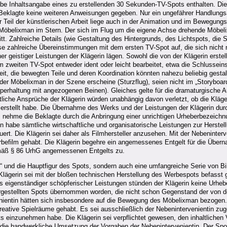
obe Inhaltsangabe eines zu erstellenden 30 Sekunden-TV-Spots enthalten. Di
e Beklagte keine weiteren Anweisungen gegeben. Nur ein ungefährer Handlungsa
r Teil der künstlerischen Arbeit liege auch in der Animation und im Bewegun
 Möbelixman im Stern. Der sich im Flug um die eigene Achse drehende Möbelix
 Zahlreiche Details (wie Gestaltung des Hintergrunds, des Lichtspots, die S
se zahlreiche Übereinstimmungen mit dem ersten TV-Spot auf, die sich nicht n
 geistiger Leistungen der Klägerin lägen. Sowohl die von der Klägerin erstel
 zweiten TV-Spot entweder ident oder leicht bearbeitet, etwa die Schlusse
it, die bewegten Teile und deren Koordination könnten nahezu beliebig gestal
er Möbelixman in der Szene erscheine (Sturzflug), seien nicht im „Storyboa
rhaltung mit angezogenen Beinen). Gleiches gelte für die dramaturgische Auf
iche Ansprüche der Klägerin würden unabhängig davon verletzt, ob die Kläger
n erstellt habe. Die Übernahme des Werks und der Leistungen der Klägerin du
em nehme die Beklagte durch die Anbringung einer unrichtigen Urheberbezeichn
rin habe sämtliche wirtschaftliche und organisatorische Leistungen zur Herste
ert. Die Klägerin sei daher als Filmhersteller anzusehen. Mit der Nebeninter
erbefilm gehabt. Die Klägerin begehre ein angemessenes Entgelt für die Über
äß § 86 UrhG angemessenen Entgelts zu.
rd“ und die Hauptfigur des Spots, sondern auch eine umfangreiche Serie von 
lägerin sei mit der bloßen technischen Herstellung des Werbespots befasst g
ls eigenständiger schöpferischer Leistungen stünden der Klägerin keine Urhe
rgestellten Spots übernommen worden, die nicht schon Gegenstand der von de
nientin hätten sich insbesondere auf die Bewegung des Möbelixman bezogen.
kreative Spielräume gehabt. Es sei ausschließlich der Nebenintervenientin z
einzunehmen habe. Die Klägerin sei verpflichtet gewesen, den inhaltlichen V
ß die handwerkliche Umsetzung der Vorgaben der Nebenintervenientin. Der S