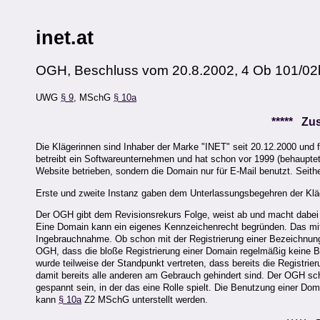
inet.at
OGH, Beschluss vom 20.8.2002, 4 Ob 101/02
UWG
§ 9
, MSchG
§ 10a
***** Z
Die Klägerinnen sind Inhaber der Marke "INET" seit 20.12.2000 und 
betreibt ein Softwareunternehmen und hat schon vor 1999 (behauptet 1
Website betrieben, sondern die Domain nur für E-Mail benutzt. Seith
Erste und zweite Instanz gaben dem Unterlassungsbegehren der Kläge
Der OGH gibt dem Revisionsrekurs Folge, weist ab und macht dabei
Eine Domain kann ein eigenes Kennzeichenrecht begründen. Das mit 
Ingebrauchnahme. Ob schon mit der Registrierung einer Bezeichnung 
OGH, dass die bloße Registrierung einer Domain regelmäßig keine 
wurde teilweise der Standpunkt vertreten, dass bereits die Registrie
damit bereits alle anderen am Gebrauch gehindert sind. Der OGH sc
gespannt sein, in der das eine Rolle spielt. Die Benutzung einer D
kann
§ 10a
Z2 MSchG unterstellt werden.