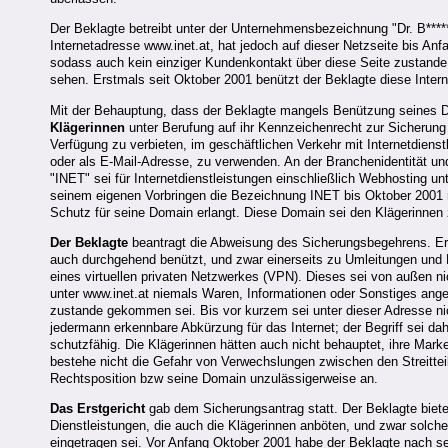
Der Beklagte betreibt unter der Unternehmensbezeichnung "Dr. B*****
Internetadresse www.inet.at, hat jedoch auf dieser Netzseite bis A
sodass auch kein einziger Kundenkontakt über diese Seite zustande
sehen. Erstmals seit Oktober 2001 benützt der Beklagte diese Inter
Mit der Behauptung, dass der Beklagte mangels Benützung seines
Klägerinnen
unter Berufung auf ihr Kennzeichenrecht zur Sicherung 
Verfügung zu verbieten, im geschäftlichen Verkehr mit Internetdienst
oder als E-Mail-Adresse, zu verwenden. An der Branchenidentität und 
"INET" sei für Internetdienstleistungen einschließlich Webhosting 
seinem eigenen Vorbringen die Bezeichnung INET bis Oktober 2001 
Schutz für seine Domain erlangt. Diese Domain sei den Klägerinnen 
Der Beklagte
beantragt die Abweisung des Sicherungsbegehrens. Er
auch durchgehend benützt, und zwar einerseits zu Umleitungen und
eines virtuellen privaten Netzwerkes (VPN). Dieses sei von außen nich
unter www.inet.at niemals Waren, Informationen oder Sonstiges ang
zustande gekommen sei. Bis vor kurzem sei unter dieser Adresse nic
jedermann erkennbare Abkürzung für das Internet; der Begriff sei d
schutzfähig. Die Klägerinnen hätten auch nicht behauptet, ihre Ma
bestehe nicht die Gefahr von Verwechslungen zwischen den Streitte
Rechtsposition bzw seine Domain unzulässigerweise an.
Das Erstgericht
gab dem Sicherungsantrag statt. Der Beklagte biet
Dienstleistungen, die auch die Klägerinnen anböten, und zwar solche
eingetragen sei. Vor Anfang Oktober 2001 habe der Beklagte nach se