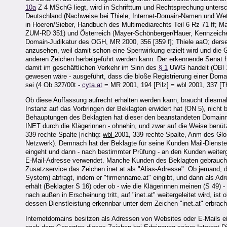
10a
Z 4 MSchG liegt, wird in Schrifttum und Rechtsprechung untersc
Deutschland (Nachweise bei Thiele, Internet-Domain-Namen und Wet
in Hoeren/Sieber, Handbuch des Multimediarechts Teil 6 Rz 71 ff; 
ZUM-RD 351) und Österreich (Mayer-Schönberger/Hauer, Kennzeiche
Domain-Judikatur des OGH, MR 2000, 356 [359 f]; Thiele aaO; dersel
anzusehen, weil damit schon eine Sperrwirkung erzielt wird und die
anderen Zeichen herbeigeführt werden kann. Der erkennende Senat hat
damit im geschäftlichen Verkehr im Sinn des
§ 1
UWG handelt (ÖBl 
gewesen wäre - ausgeführt, dass die bloße Registrierung einer Dom
sei (4 Ob 327/00t -
cyta.at
= MR 2001, 194 [Pilz] = wbl 2001, 337 [Th
Ob diese Auffassung aufrecht erhalten werden kann, braucht diesmal
Instanz auf das Vorbringen der Beklagten erwidert hat (ON 5), nich
Behauptungen des Beklagten hat dieser den beanstandeten Domainn
INET durch die Klägerinnen - ohnehin, und zwar auf die Weise benütz
339 rechte Spalte [richtig:
wbl
2001, 339 rechte Spalte, Anm des Gloss
Netzwerk). Demnach hat der Beklagte für seine Kunden Mail-Dienste
eingeht und dann - nach bestimmter Prüfung - an den Kunden weitergel
E-Mail-Adresse verwendet. Manche Kunden des Beklagten gebrauche
Zusatzservice das Zeichen inet.at als "Alias-Adresse". Ob jemand,
System) abfragt, indem er "firmenname.at" eingibt, und dann als Adre
erhält (Beklagter S 16) oder ob - wie die Klägerinnen meinen (S 49) 
nach außen in Erscheinung tritt, auf "inet.at" weitergeleitet wird, i
dessen Dienstleistung erkennbar unter dem Zeichen "inet.at" erbrach
Internetdomains besitzen als Adressen von Websites oder E-Mails e