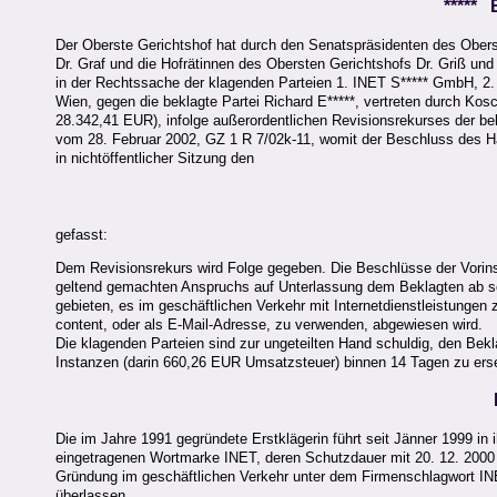
*****
Der Oberste Gerichtshof hat durch den Senatspräsidenten des Obers
Dr. Graf und die Hofrätinnen des Obersten Gerichtshofs Dr. Griß und
in der Rechtssache der klagenden Parteien 1. INET S***** GmbH, 2. 
Wien, gegen die beklagte Partei Richard E*****, vertreten durch Kos
28.342,41 EUR), infolge außerordentlichen Revisionsrekurses der b
vom 28. Februar 2002, GZ 1 R 7/02k-11, womit der Beschluss des H
in nichtöffentlicher Sitzung den
gefasst:
Dem Revisionsrekurs wird Folge gegeben. Die Beschlüsse der Vorins
geltend gemachten Anspruchs auf Unterlassung dem Beklagten ab so
gebieten, es im geschäftlichen Verkehr mit Internetdienstleistungen 
content, oder als E-Mail-Adresse, zu verwenden, abgewiesen wird.
Die klagenden Parteien sind zur ungeteilten Hand schuldig, den Bekl
Instanzen (darin 660,26 EUR Umsatzsteuer) binnen 14 Tagen zu ers
Die im Jahre 1991 gegründete Erstklägerin führt seit Jänner 1999 in 
eingetragenen Wortmarke INET, deren Schutzdauer mit 20. 12. 2000 be
Gründung im geschäftlichen Verkehr unter dem Firmenschlagwort INE
überlassen.