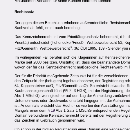
Maßnahmen Schäden für seine Kunden eintreten könnten.
Rechtssatz
Der gegen diesen Beschluss erhobene außerordentliche Revisionsrek
Sachverhalt fehlt; er ist auch berechtigt.
Das Kennzeichenrecht ist vom Prioritätsgrundsatz beherrscht, d.h. 
Priorität) entscheidet (Hohenecker/Friedl>, Wettbewerbsrecht 53; K
3
Fitz/Gamerith, Wettbewerbsrecht
, 36; ÖBl 1995, 159 - Slender you
Im vorliegenden Fall berufen sich die Klägerinnen auf Kennzeichenrec
Marke seit 2000 besitzen. Unstrittig ist, dass die beanstandete Doma
wovon der für das Kennzeichenrecht maßgebliche Rechtserwerb im F
Der für die Priorität maßgebende Zeitpunkt ist für die verschieden
den Zeitpunkt der (befugten) Ingebrauchnahme, der Registrierung o
54; Koppensteiner aaO; Fitz/Gamerith aaO). So entsteht etwa das R
Kaufmannseigenschaft führt (§§ 2, 3 HGB), mit der Registrierung; der
Abs 1 MSchG), wenngleich er auf den Tag der Anmeldung zurückwirk
Unternehmens oder Druckwerks entsteht hingegen mit der Aufnahme
ist. Andernfalls entsteht das Recht - so wie bei den Ausstattungen 
Mangels einer dem
§ 19
Abs 1 Satz 1 MSchG entsprechenden Regelu
Domain verbundene Kennzeichenrecht bereits mit der Registrierung
das Zeichen in Gebrauch genommen wird.
Ob schon in der bloßen Registrierung einer Domain eine kennzeich