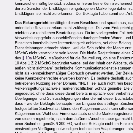
kennzeichenmäßig benützt, sodass er hieran keine Kennzeichenrech
der zu Gunsten der Erstklägerin eingetragenen Marke liege daher nic
Erstklägerin sei nicht zu erkennen. Der Beklagte habe somit seit An
Das Rekursgericht
bestätigte diesen Beschluss und sprach aus, d
ordentliche Revisionsrekurs nicht zulässig sei. Die vom Erstgericht
reichten zur rechtlichen Beurteilung aus. Da im vorliegenden Fall beid
Verwechslungsgefahr ausschließenden durchgreifenden Waren- und B
Einzelnen innerhalb ihrer Internettätigkeit anbieten, sei ohne Belan
Dienstleistungen erbracht hätten, weil die Schutzfrist der Marke e
MSchG nicht verwirklicht sein könne. Die bloße Registrierung eines
des
§ 10a
MSchG. Maßgebend für die Beurteilung, ob eine Benützun
10 Abs 1 Z 2 MSchG begründet werde, sei der Inhalt der Website, die
außen nicht sichtbare" technische Kommunikationsdienstleistungen 
nicht als kennzeichenmäßiger Gebrauch gewertet werden. Der Beklagt
keine Kennzeichenrechte erwerben können. Es bedürfe deshalb auch 
betriebenen Nutzung seiner Domain. "INET" sei auch nicht rein besc
Verkehrsgeltungsnachweis markenrechtlichen Schutz genieße. Die v
angedeutet, ohne dass diese damit bereits in sprach- oder verkehrsü
Überlegungen und Schlussfolgerungen über die mit dieser Buchstaben
dass - wie der Beklagte behaupte - bei Eingabe des strittigen Zeich
festgestellten Sachverhalt könne den Klägerinnen auch kein sittenwi
Klägerinnen die Wahl des Firmenwortlauts und die Markenregistrieru
von diesem registrierte, nach dem äußeren Anschein aber gar nicht 
einer Sicherheit gemäß § 390 EO, weil der Beklagte nicht im Einzel
einstweiligen Verfügung notwendigen technischen Adaptierungen tat