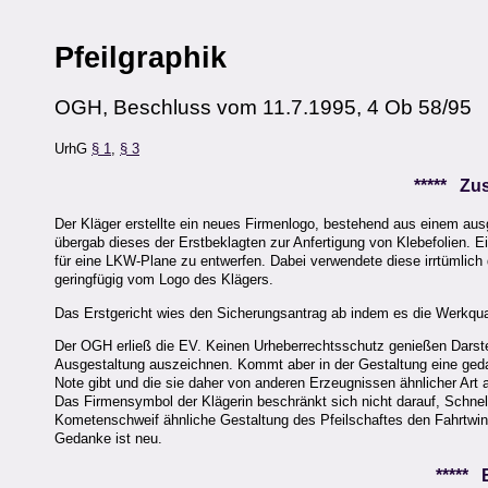
Pfeilgraphik
OGH, Beschluss vom 11.7.1995, 4 Ob 58/95
UrhG
§ 1
,
§ 3
***** Z
Der Kläger erstellte ein neues Firmenlogo, bestehend aus einem ausg
übergab dieses der Erstbeklagten zur Anfertigung von Klebefolien. Ei
für eine LKW-Plane zu entwerfen. Dabei verwendete diese irrtümlich 
geringfügig vom Logo des Klägers.
Das Erstgericht wies den Sicherungsantrag ab indem es die Werkquali
Der OGH erließ die EV. Keinen Urheberrechtsschutz genießen Darste
Ausgestaltung auszeichnen. Kommt aber in der Gestaltung eine geda
Note gibt und die sie daher von anderen Erzeugnissen ähnlicher Art 
Das Firmensymbol der Klägerin beschränkt sich nicht darauf, Schnel
Kometenschweif ähnliche Gestaltung des Pfeilschaftes den Fahrtwind 
Gedanke ist neu.
*****