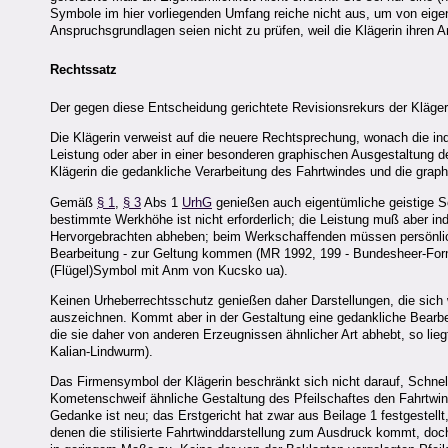
Symbole im hier vorliegenden Umfang reiche nicht aus, um von eig
Anspruchsgrundlagen seien nicht zu prüfen, weil die Klägerin ihren 
Rechtssatz
Der gegen diese Entscheidung gerichtete Revisionsrekurs der Klägerin
Die Klägerin verweist auf die neuere Rechtsprechung, wonach die in
Leistung oder aber in einer besonderen graphischen Ausgestaltung des
Klägerin die gedankliche Verarbeitung des Fahrtwindes und die grap
Gemäß
§ 1
,
§ 3
Abs 1
UrhG
genießen auch eigentümliche geistige 
bestimmte Werkhöhe ist nicht erforderlich; die Leistung muß aber ind
Hervorgebrachten abheben; beim Werkschaffenden müssen persönlich
Bearbeitung - zur Geltung kommen (MR 1992, 199 - Bundesheer-Form
(Flügel)Symbol mit Anm von Kucsko ua).
Keinen Urheberrechtsschutz genießen daher Darstellungen, die sich
auszeichnen. Kommt aber in der Gestaltung eine gedankliche Bearbe
die sie daher von anderen Erzeugnissen ähnlicher Art abhebt, so lie
Kalian-Lindwurm).
Das Firmensymbol der Klägerin beschränkt sich nicht darauf, Schnel
Kometenschweif ähnliche Gestaltung des Pfeilschaftes den Fahrtwind 
Gedanke ist neu; das Erstgericht hat zwar aus Beilage 1 festgestellt
denen die stilisierte Fahrtwinddarstellung zum Ausdruck kommt, doch 