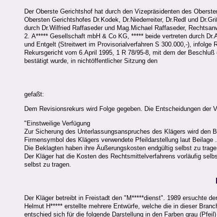
Der Oberste Gerichtshof hat durch den Vizepräsidenten des Oberste
Obersten Gerichtshofes Dr.Kodek, Dr.Niederreiter, Dr.Redl und Dr.Gri
durch Dr.Wilfried Raffaseder und Mag.Michael Raffaseder, Rechtsanwä
2. A***** Gesellschaft mbH & Co KG, ***** beide vertreten durch Dr
und Entgelt (Streitwert im Provisorialverfahren S 300.000,-), infol
Rekursgericht vom 6.April 1995, 1 R 78/95-8, mit dem der Beschluß
bestätigt wurde, in nichtöffentlicher Sitzung den
gefaßt:
Dem Revisionsrekurs wird Folge gegeben. Die Entscheidungen der Vo
"Einstweilige Verfügung
Zur Sicherung des Unterlassungsanspruches des Klägers wird den Bek
Firmensymbol des Klägers verwendete Pfeildarstellung laut Beilage 
Die Beklagten haben ihre Äußerungskosten endgültig selbst zu trage
Der Kläger hat die Kosten des Rechtsmittelverfahrens vorläufig selb
selbst zu tragen.
Der Kläger betreibt in Freistadt den "M*****dienst". 1989 ersuchte
Helmut H***** erstellte mehrere Entwürfe, welche die in dieser Branc
entschied sich für die folgende Darstellung in den Farben grau (Pfeil) 