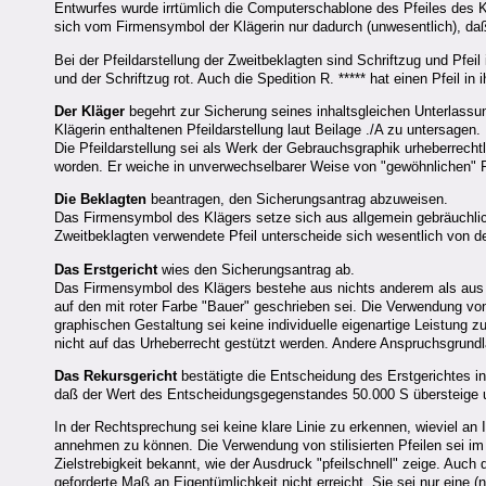
Entwurfes wurde irrtümlich die Computerschablone des Pfeiles des Kl
sich vom Firmensymbol der Klägerin nur dadurch (unwesentlich), daß
Bei der Pfeildarstellung der Zweitbeklagten sind Schriftzug und Pfeil i
und der Schriftzug rot. Auch die Spedition R. ***** hat einen Pfeil i
Der Kläger
begehrt zur Sicherung seines inhaltsgleichen Unterlass
Klägerin enthaltenen Pfeildarstellung laut Beilage ./A zu untersagen.
Die Pfeildarstellung sei als Werk der Gebrauchsgraphik urheberrechtl
worden. Er weiche in unverwechselbarer Weise von "gewöhnlichen" Pf
Die Beklagten
beantragen, den Sicherungsantrag abzuweisen.
Das Firmensymbol des Klägers setze sich aus allgemein gebräuchlic
Zweitbeklagten verwendete Pfeil unterscheide sich wesentlich von d
Das Erstgericht
wies den Sicherungsantrag ab.
Das Firmensymbol des Klägers bestehe aus nichts anderem als aus 
auf den mit roter Farbe "Bauer" geschrieben sei. Die Verwendung von
graphischen Gestaltung sei keine individuelle eigenartige Leistung 
nicht auf das Urheberrecht gestützt werden. Andere Anspruchsgrund
Das Rekursgericht
bestätigte die Entscheidung des Erstgerichtes i
daß der Wert des Entscheidungsgegenstandes 50.000 S übersteige un
In der Rechtsprechung sei keine klare Linie zu erkennen, wieviel an 
annehmen zu können. Die Verwendung von stilisierten Pfeilen sei im 
Zielstrebigkeit bekannt, wie der Ausdruck "pfeilschnell" zeige. Auch du
geforderte Maß an Eigentümlichkeit nicht erreicht. Sie sei nur ein