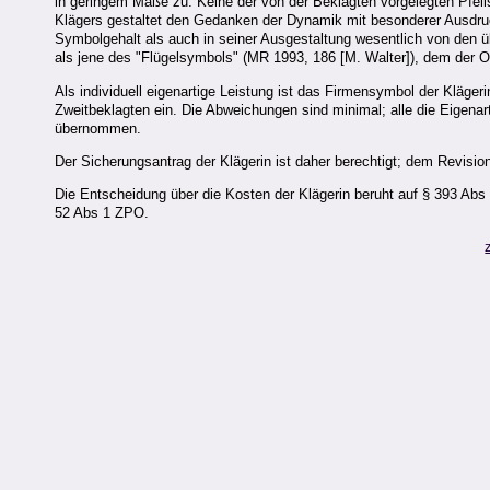
in geringem Maße zu. Keine der von der Beklagten vorgelegten Pfei
Klägers gestaltet den Gedanken der Dynamik mit besonderer Ausdruc
Symbolgehalt als auch in seiner Ausgestaltung wesentlich von den übl
als jene des "Flügelsymbols" (MR 1993, 186 [M. Walter]), dem der O
Als individuell eigenartige Leistung ist das Firmensymbol der Klägerin
Zweitbeklagten ein. Die Abweichungen sind minimal; alle die Eigen
übernommen.
Der Sicherungsantrag der Klägerin ist daher berechtigt; dem Revisio
Die Entscheidung über die Kosten der Klägerin beruht auf § 393 Abs
52 Abs 1 ZPO.