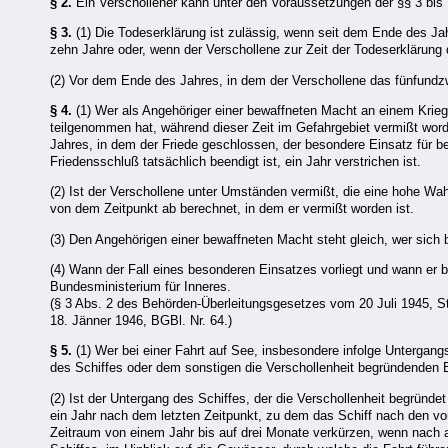
§ 2.
Ein Verschollener kann unter den Voraussetzungen der §§ 3 bis 7
§ 3.
(1) Die Todeserklärung ist zulässig, wenn seit dem Ende des Ja
zehn Jahre oder, wenn der Verschollene zur Zeit der Todeserklärung d
(2) Vor dem Ende des Jahres, in dem der Verschollene das fünfundzwan
§ 4.
(1) Wer als Angehöriger einer bewaffneten Macht an einem Krie
teilgenommen hat, während dieser Zeit im Gefahrgebiet vermißt word
Jahres, in dem der Friede geschlossen, der besondere Einsatz für b
Friedensschluß tatsächlich beendigt ist, ein Jahr verstrichen ist.
(2) Ist der Verschollene unter Umständen vermißt, die eine hohe Wah
von dem Zeitpunkt ab berechnet, in dem er vermißt worden ist.
(3) Den Angehörigen einer bewaffneten Macht steht gleich, wer sich b
(4) Wann der Fall eines besonderen Einsatzes vorliegt und wann er 
Bundesministerium für Inneres.
(§ 3 Abs. 2 des Behörden-Überleitungsgesetzes vom 20 Juli 1945, S
18. Jänner 1946, BGBl. Nr. 64.)
§ 5.
(1) Wer bei einer Fahrt auf See, insbesondere infolge Untergangs
des Schiffes oder dem sonstigen die Verschollenheit begründenden E
(2) Ist der Untergang des Schiffes, der die Verschollenheit begründet 
ein Jahr nach dem letzten Zeitpunkt, zu dem das Schiff nach den v
Zeitraum von einem Jahr bis auf drei Monate verkürzen, wenn nach