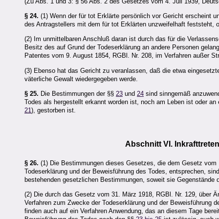
(Zu Abs. 1 und 3: § 56 Abs. 2 des Gesetzes vom 4. Juli 1939, Deuts
§ 24.
(1) Wenn der für tot Erklärte persönlich vor Gericht erscheint u
des Antragstellers mit dem für tot Erklärten unzweifelhaft feststeh
(2) Im unmittelbaren Anschluß daran ist durch das für die Verlassen
Besitz des auf Grund der Todeserklärung an andere Personen gelangt
Patentes vom 9. August 1854, RGBl. Nr. 208, im Verfahren außer St
(3) Ebenso hat das Gericht zu veranlassen, daß die etwa eingesetzt
väterliche Gewalt wiedergegeben werde.
§ 25.
Die Bestimmungen der §§
23
und
24
sind sinngemäß anzuwende
Todes als hergestellt erkannt worden ist, noch am Leben ist oder an
21
), gestorben ist.
Abschnitt VI. Inkrafttret
§ 26.
(1) Die Bestimmungen dieses Gesetzes, die dem Gesetz vom 16
Todeserklärung und der Beweisführung des Todes, entsprechen, sind
bestehenden gesetzlichen Bestimmungen, soweit sie Gegenstände de
(2) Die durch das Gesetz vom 31. März 1918, RGBl. Nr. 129, über Ä
Verfahren zum Zwecke der Todeserklärung und der Beweisführung de
finden auch auf ein Verfahren Anwendung, das an diesem Tage bereit