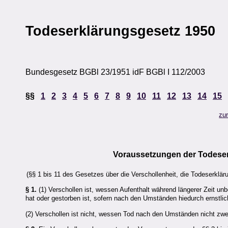
Todeserklärungsgesetz 1950
Bundesgesetz BGBl 23/1951 idF BGBl I 112/2003
§§
1
2
3
4
5
6
7
8
9
10
11
12
13
14
15
zu
Voraussetzungen der Todese
(§§ 1 bis 11 des Gesetzes über die Verschollenheit, die Todeserklär
§ 1.
(1) Verschollen ist, wessen Aufenthalt während längerer Zeit unb
hat oder gestorben ist, sofern nach den Umständen hiedurch ernstli
(2) Verschollen ist nicht, wessen Tod nach den Umständen nicht zweif