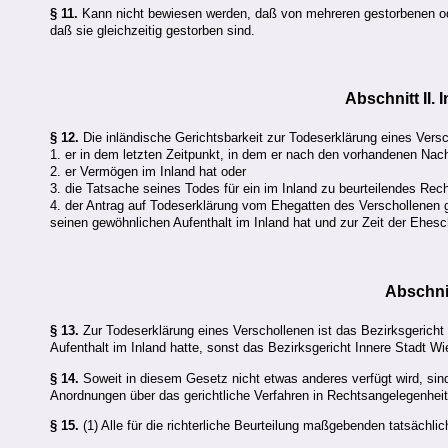
§ 11.
Kann nicht bewiesen werden, daß von mehreren gestorbenen oder
daß sie gleichzeitig gestorben sind.
Abschnitt II.
§ 12.
Die inländische Gerichtsbarkeit zur Todeserklärung eines Vers
1. er in dem letzten Zeitpunkt, in dem er nach den vorhandenen Nach
2. er Vermögen im Inland hat oder
3. die Tatsache seines Todes für ein im Inland zu beurteilendes Rech
4. der Antrag auf Todeserklärung vom Ehegatten des Verschollenen ge
seinen gewöhnlichen Aufenthalt im Inland hat und zur Zeit der Ehes
Abschnit
§ 13.
Zur Todeserklärung eines Verschollenen ist das Bezirksgericht
Aufenthalt im Inland hatte, sonst das Bezirksgericht Innere Stadt Wi
§ 14.
Soweit in diesem Gesetz nicht etwas anderes verfügt wird, si
Anordnungen über das gerichtliche Verfahren in Rechtsangelegenhei
§ 15.
(1) Alle für die richterliche Beurteilung maßgebenden tatsächli