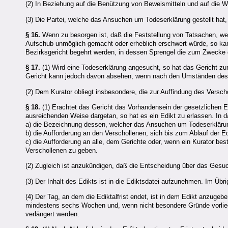
(2) In Beziehung auf die Benützung von Beweismitteln und auf die W
(3) Die Partei, welche das Ansuchen um Todeserklärung gestellt hat
§ 16.
Wenn zu besorgen ist, daß die Feststellung von Tatsachen, wel
Aufschub unmöglich gemacht oder erheblich erschwert würde, so ka
Bezirksgericht begehrt werden, in dessen Sprengel die zum Zwecke
§ 17.
(1) Wird eine Todeserklärung angesucht, so hat das Gericht zur
Gericht kann jedoch davon absehen, wenn nach den Umständen des Fa
(2) Dem Kurator obliegt insbesondere, die zur Auffindung des Versc
§ 18.
(1) Erachtet das Gericht das Vorhandensein der gesetzlichen Erf
ausreichenden Weise dargetan, so hat es ein Edikt zu erlassen. In 
a) die Bezeichnung dessen, welcher das Ansuchen um Todeserklärung
b) die Aufforderung an den Verschollenen, sich bis zum Ablauf der Edik
c) die Aufforderung an alle, dem Gerichte oder, wenn ein Kurator best
Verschollenen zu geben.
(2) Zugleich ist anzukündigen, daß die Entscheidung über das Gesuch
(3) Der Inhalt des Edikts ist in die Ediktsdatei aufzunehmen. Im Ü
(4) Der Tag, an dem die Ediktalfrist endet, ist in dem Edikt anzuge
mindestens sechs Wochen und, wenn nicht besondere Gründe vorlieg
verlängert werden.