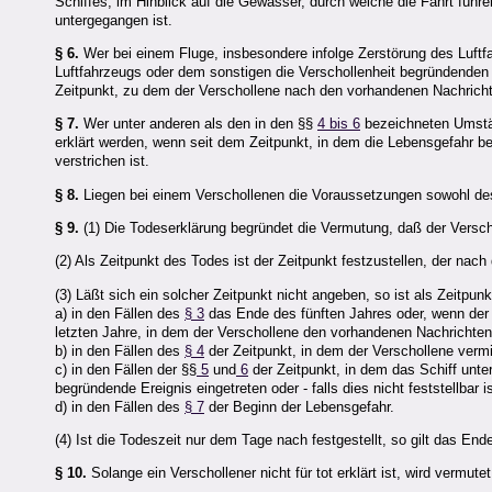
Schiffes, im Hinblick auf die Gewässer, durch welche die Fahrt führ
untergegangen ist.
§ 6.
Wer bei einem Fluge, insbesondere infolge Zerstörung des Luftfah
Luftfahrzeugs oder dem sonstigen die Verschollenheit begründenden Er
Zeitpunkt, zu dem der Verschollene nach den vorhandenen Nachrichte
§ 7.
Wer unter anderen als den in den §§
4 bis 6
bezeichneten Umstän
erklärt werden, wenn seit dem Zeitpunkt, in dem die Lebensgefahr b
verstrichen ist.
§ 8.
Liegen bei einem Verschollenen die Voraussetzungen sowohl d
§ 9.
(1) Die Todeserklärung begründet die Vermutung, daß der Verscho
(2) Als Zeitpunkt des Todes ist der Zeitpunkt festzustellen, der nac
(3) Läßt sich ein solcher Zeitpunkt nicht angeben, so ist als Zeitpun
a) in den Fällen des
§ 3
das Ende des fünften Jahres oder, wenn der 
letzten Jahre, in dem der Verschollene den vorhandenen Nachrichten
b) in den Fällen des
§ 4
der Zeitpunkt, in dem der Verschollene vermi
c) in den Fällen der §§
5
und
6
der Zeitpunkt, in dem das Schiff unte
begründende Ereignis eingetreten oder - falls dies nicht feststellbar i
d) in den Fällen des
§ 7
der Beginn der Lebensgefahr.
(4) Ist die Todeszeit nur dem Tage nach festgestellt, so gilt das En
§ 10.
Solange ein Verschollener nicht für tot erklärt ist, wird vermut