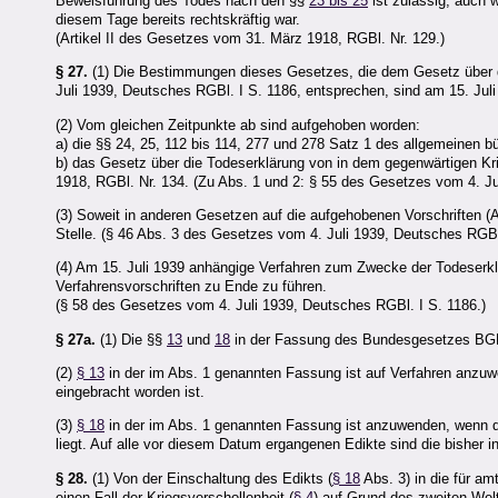
Beweisführung des Todes nach den §§
23 bis 25
ist zulässig, auch 
diesem Tage bereits rechtskräftig war.
(Artikel II des Gesetzes vom 31. März 1918, RGBl. Nr. 129.)
§ 27.
(1) Die Bestimmungen dieses Gesetzes, die dem Gesetz über di
Juli 1939, Deutsches RGBl. I S. 1186, entsprechen, sind am 15. Juli 
(2) Vom gleichen Zeitpunkte ab sind aufgehoben worden:
a) die §§ 24, 25, 112 bis 114, 277 und 278 Satz 1 des allgemeinen 
b) das Gesetz über die Todeserklärung von in dem gegenwärtigen Kr
1918, RGBl. Nr. 134. (Zu Abs. 1 und 2: § 55 des Gesetzes vom 4. Ju
(3) Soweit in anderen Gesetzen auf die aufgehobenen Vorschriften (A
Stelle. (§ 46 Abs. 3 des Gesetzes vom 4. Juli 1939, Deutsches RGBl.
(4) Am 15. Juli 1939 anhängige Verfahren zum Zwecke der Todeserkl
Verfahrensvorschriften zu Ende zu führen.
(§ 58 des Gesetzes vom 4. Juli 1939, Deutsches RGBl. I S. 1186.)
§ 27a.
(1) Die §§
13
und
18
in der Fassung des Bundesgesetzes BGBl. 
(2)
§ 13
in der im Abs. 1 genannten Fassung ist auf Verfahren anzu
eingebracht worden ist.
(3)
§ 18
in der im Abs. 1 genannten Fassung ist anzuwenden, wenn
liegt. Auf alle vor diesem Datum ergangenen Edikte sind die bisher
§ 28.
(1) Von der Einschaltung des Edikts (
§ 18
Abs. 3) in die für 
einen Fall der Kriegsverschollenheit (
§ 4
) auf Grund des zweiten Wel