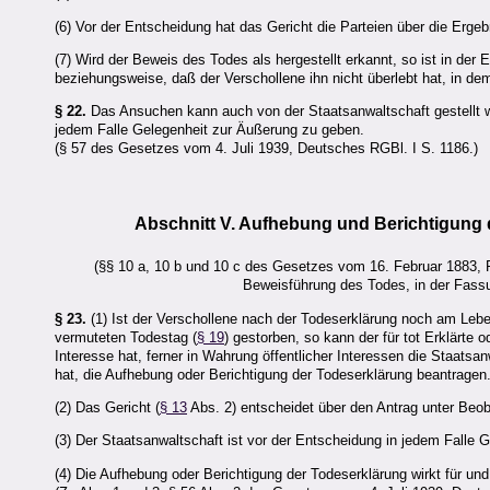
(6) Vor der Entscheidung hat das Gericht die Parteien über die Erg
(7) Wird der Beweis des Todes als hergestellt erkannt, so ist in de
beziehungsweise, daß der Verschollene ihn nicht überlebt hat, in dem
§ 22.
Das Ansuchen kann auch von der Staatsanwaltschaft gestellt w
jedem Falle Gelegenheit zur Äußerung zu geben.
(§ 57 des Gesetzes vom 4. Juli 1939, Deutsches RGBl. I S. 1186.)
Abschnitt V. Aufhebung und Berichtigung 
(§§ 10 a, 10 b und 10 c des Gesetzes vom 16. Februar 1883, 
Beweisführung des Todes, in der Fas
§ 23.
(1) Ist der Verschollene nach der Todeserklärung noch am Leb
vermuteten Todestag (
§ 19
) gestorben, so kann der für tot Erklärte 
Interesse hat, ferner in Wahrung öffentlicher Interessen die Staats
hat, die Aufhebung oder Berichtigung der Todeserklärung beantragen
(2) Das Gericht (
§ 13
Abs. 2) entscheidet über den Antrag unter Beob
(3) Der Staatsanwaltschaft ist vor der Entscheidung in jedem Falle
(4) Die Aufhebung oder Berichtigung der Todeserklärung wirkt für und 