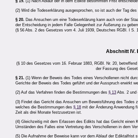
§ 19.
(1) Nach Ablauf der in dem Edikte bestimmten Frist entscheid
(2) Wird die Todeserklärung ausgesprochen, so ist auch der Tag de
§ 20.
Das Ansuchen um eine Todeserklärung kann auch von der Staats
der Entscheidung in jedem Falle Gelegenheit zur Äußerung zu geben
(§ 56 Abs. 2 des Gesetzes vom 4. Juli 1939, Deutsches RGBl. I S. 1
Abschnitt IV
(§ 10 des Gesetzes vom 16. Februar 1883, RGBl. Nr. 20, betreffen
der Fassung des Geset
§ 21.
(1) Wenn der Beweis des Todes eines Verschollenen nicht durch
Gerichte der Beweis des Todes geführt und der Ausspruch erwirkt we
(2) Auf das Verfahren finden die Bestimmungen des
§ 13
Abs. 2 und
(3) Findet das Gericht das Ansuchen um Beweisführung des Todes zur
welches die Bestimmungen des
§ 18
mit der Änderung Anwendung fin
Zeit als drei Monate festzusetzen ist.
(4) Gleichzeitig mit dem Erlassen des Edikts hat das Gericht einen
Umständen des Falles eine Vertretung des Verschollenen in dem Verfa
(5) Die Aufnahme der Beweise kann vor dem Ablauf der Ediktalfrist st