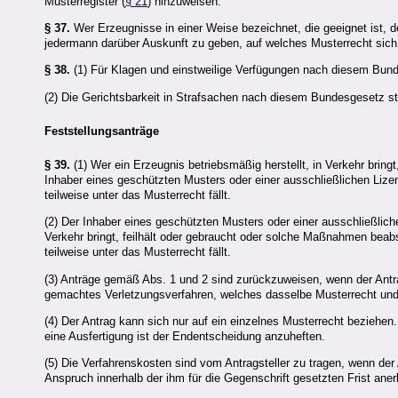
Musterregister (
§ 21
) hinzuweisen.
§ 37.
Wer Erzeugnisse in einer Weise bezeichnet, die geeignet ist, 
jedermann darüber Auskunft zu geben, auf welches Musterrecht sich
§ 38.
(1) Für Klagen und einstweilige Verfügungen nach diesem Bund
(2) Die Gerichtsbarkeit in Strafsachen nach diesem Bundesgesetz s
Feststellungsanträge
§ 39.
(1) Wer ein Erzeugnis betriebsmäßig herstellt, in Verkehr brin
Inhaber eines geschützten Musters oder einer ausschließlichen Liz
teilweise unter das Musterrecht fällt.
(2) Der Inhaber eines geschützten Musters oder einer ausschließlich
Verkehr bringt, feilhält oder gebraucht oder solche Maßnahmen beab
teilweise unter das Musterrecht fällt.
(3) Anträge gemäß Abs. 1 und 2 sind zurückzuweisen, wenn der Antr
gemachtes Verletzungsverfahren, welches dasselbe Musterrecht und d
(4) Der Antrag kann sich nur auf ein einzelnes Musterrecht beziehen
eine Ausfertigung ist der Endentscheidung anzuheften.
(5) Die Verfahrenskosten sind vom Antragsteller zu tragen, wenn der
Anspruch innerhalb der ihm für die Gegenschrift gesetzten Frist aner