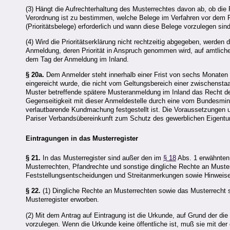
(3) Hängt die Aufrechterhaltung des Musterrechtes davon ab, ob die P
Verordnung ist zu bestimmen, welche Belege im Verfahren vor dem 
(Prioritätsbelege) erforderlich und wann diese Belege vorzulegen sind
(4) Wird die Prioritätserklärung nicht rechtzeitig abgegeben, werden d
Anmeldung, deren Priorität in Anspruch genommen wird, auf amtliche 
dem Tag der Anmeldung im Inland.
§ 20a.
Dem Anmelder steht innerhalb einer Frist von sechs Monaten 
eingereicht wurde, die nicht vom Geltungsbereich einer zwischenstaat
Muster betreffende spätere Musteranmeldung im Inland das Recht de
Gegenseitigkeit mit dieser Anmeldestelle durch eine vom Bundesmini
verlautbarende Kundmachung festgestellt ist. Die Voraussetzungen u
Pariser Verbandsübereinkunft zum Schutz des gewerblichen Eigentu
Eintragungen in das Musterregister
§ 21.
In das Musterregister sind außer den im
§ 18
Abs. 1 erwähnten 
Musterrechten, Pfandrechte und sonstige dingliche Rechte an Muster
Feststellungsentscheidungen und Streitanmerkungen sowie Hinwei
§ 22.
(1) Dingliche Rechte an Musterrechten sowie das Musterrecht se
Musterregister erworben.
(2) Mit dem Antrag auf Eintragung ist die Urkunde, auf Grund der die
vorzulegen. Wenn die Urkunde keine öffentliche ist, muß sie mit de