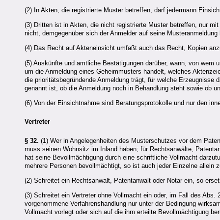
(2) In Akten, die registrierte Muster betreffen, darf jedermann Einsi
(3) Dritten ist in Akten, die nicht registrierte Muster betreffen, n
nicht, demgegenüber sich der Anmelder auf seine Musteranmeldung 
(4) Das Recht auf Akteneinsicht umfaßt auch das Recht, Kopien anz
(5) Auskünfte und amtliche Bestätigungen darüber, wann, von wem u
um die Anmeldung eines Geheimmusters handelt, welches Aktenzeich
die prioritätsbegründende Anmeldung trägt, für welche Erzeugnisse 
genannt ist, ob die Anmeldung noch in Behandlung steht sowie ob un
(6) Von der Einsichtnahme sind Beratungsprotokolle und nur den in
Vertreter
§ 32.
(1) Wer in Angelegenheiten des Musterschutzes vor dem Patent
muss seinen Wohnsitz im Inland haben; für Rechtsanwälte, Patentanwä
hat seine Bevollmächtigung durch eine schriftliche Vollmacht darzutu
mehrere Personen bevollmächtigt, so ist auch jeder Einzelne allein z
(2) Schreitet ein Rechtsanwalt, Patentanwalt oder Notar ein, so erse
(3) Schreitet ein Vertreter ohne Vollmacht ein oder, im Fall des Abs. 
vorgenommene Verfahrenshandlung nur unter der Bedingung wirksam
Vollmacht vorlegt oder sich auf die ihm erteilte Bevollmächtigung ber