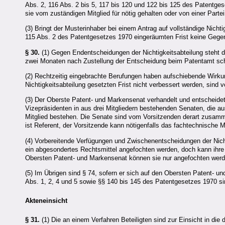
Abs. 2, 116 Abs. 2 bis 5, 117 bis 120 und 122 bis 125 des Patentg
sie vom zuständigen Mitglied für nötig gehalten oder von einer Partei
(3) Bringt der Musterinhaber bei einem Antrag auf vollständige Nicht
115 Abs. 2 des Patentgesetzes 1970 eingeräumten Frist keine Gegensch
§ 30.
(1) Gegen Endentscheidungen der Nichtigkeitsabteilung steht d
zwei Monaten nach Zustellung der Entscheidung beim Patentamt schri
(2) Rechtzeitig eingebrachte Berufungen haben aufschiebende Wirkun
Nichtigkeitsabteilung gesetzten Frist nicht verbessert werden, sind 
(3) Der Oberste Patent- und Markensenat verhandelt und entscheidet 
Vizepräsidenten in aus drei Mitgliedern bestehenden Senaten, die 
Mitglied bestehen. Die Senate sind vom Vorsitzenden derart zusamm
ist Referent, der Vorsitzende kann nötigenfalls das fachtechnische M
(4) Vorbereitende Verfügungen und Zwischenentscheidungen der Nic
ein abgesondertes Rechtsmittel angefochten werden, doch kann ihre 
Obersten Patent- und Markensenat können sie nur angefochten werd
(5) Im Übrigen sind § 74, sofern er sich auf den Obersten Patent- u
Abs. 1, 2, 4 und 5 sowie §§ 140 bis 145 des Patentgesetzes 1970
Akteneinsicht
§ 31.
(1) Die an einem Verfahren Beteiligten sind zur Einsicht in die 