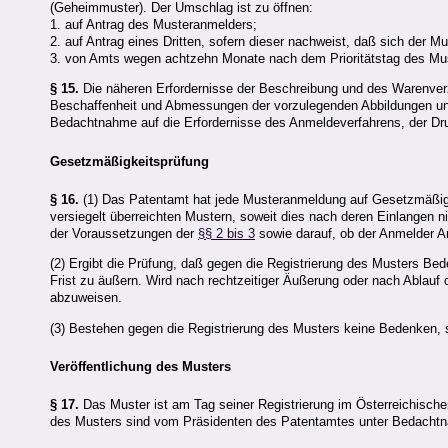
(Geheimmuster). Der Umschlag ist zu öffnen:
1. auf Antrag des Musteranmelders;
2. auf Antrag eines Dritten, sofern dieser nachweist, daß sich der 
3. von Amts wegen achtzehn Monate nach dem Prioritätstag des Mu
§ 15.
Die näheren Erfordernisse der Beschreibung und des Warenverz
Beschaffenheit und Abmessungen der vorzulegenden Abbildungen u
Bedachtnahme auf die Erfordernisse des Anmeldeverfahrens, der Dru
Gesetzmäßigkeitsprüfung
§ 16.
(1) Das Patentamt hat jede Musteranmeldung auf Gesetzmäßigke
versiegelt überreichten Mustern, soweit dies nach deren Einlangen 
der Voraussetzungen der
§§ 2 bis 3
sowie darauf, ob der Anmelder A
(2) Ergibt die Prüfung, daß gegen die Registrierung des Musters Be
Frist zu äußern. Wird nach rechtzeitiger Äußerung oder nach Ablauf d
abzuweisen.
(3) Bestehen gegen die Registrierung des Musters keine Bedenken, s
Veröffentlichung des Musters
§ 17.
Das Muster ist am Tag seiner Registrierung im Österreichische
des Musters sind vom Präsidenten des Patentamtes unter Bedachtnah