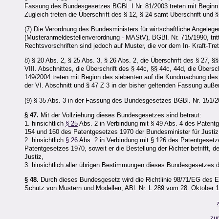
Fassung des Bundesgesetzes BGBl. I Nr. 81/2003 treten mit Beginn
Zugleich treten die Überschrift des § 12, § 24 samt Überschrift und §
(7) Die Verordnung des Bundesministers für wirtschaftliche Angeleg
(Musteranmeldestellenverordnung - MAStV), BGBl. Nr. 715/1990, trit
Rechtsvorschriften sind jedoch auf Muster, die vor dem In- Kraft-
8) § 20 Abs. 2, § 25 Abs. 3, § 26 Abs. 2, die Überschrift des § 27, §§
VIII. Abschnittes, die Überschrift des § 44c, §§ 44c, 44d, die Über
149/2004 treten mit Beginn des siebenten auf die Kundmachung des 
der VI. Abschnitt und § 47 Z 3 in der bisher geltenden Fassung außer
(9) § 35 Abs. 3 in der Fassung des Bundesgesetzes BGBl. Nr. 151/2005
§ 47.
Mit der Vollziehung dieses Bundesgesetzes sind betraut:
1. hinsichtlich
§ 25
Abs. 2 in Verbindung mit § 49 Abs. 4 des Patentg
154 und 160 des Patentgesetzes 1970 der Bundesminister für Justiz
2. hinsichtlich
§ 26
Abs. 2 in Verbindung mit § 126 des Patentgesetz
Patentgesetzes 1970, soweit er die Bestellung der Richter betrifft, 
Justiz,
3. hinsichtlich aller übrigen Bestimmungen dieses Bundesgesetzes d
§ 48.
Durch dieses Bundesgesetz wird die Richtlinie 98/71/EG des 
Schutz von Mustern und Modellen, ABl. Nr. L 289 vom 28. Oktober 
zu