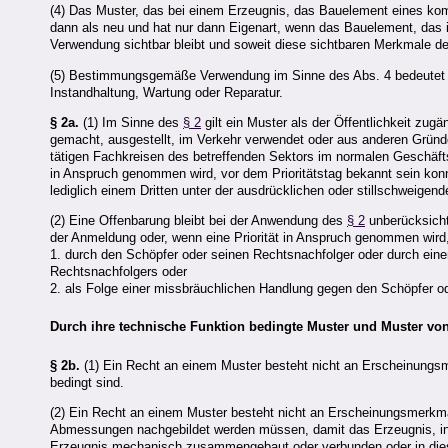
(4) Das Muster, das bei einem Erzeugnis, das Bauelement eines kompl
dann als neu und hat nur dann Eigenart, wenn das Bauelement, das
Verwendung sichtbar bleibt und soweit diese sichtbaren Merkmale de
(5) Bestimmungsgemäße Verwendung im Sinne des Abs. 4 bedeute
Instandhaltung, Wartung oder Reparatur.
§ 2a.
(1) Im Sinne des
§ 2
gilt ein Muster als der Öffentlichkeit zu
gemacht, ausgestellt, im Verkehr verwendet oder aus anderen Gründ
tätigen Fachkreisen des betreffenden Sektors im normalen Geschäftsv
in Anspruch genommen wird, vor dem Prioritätstag bekannt sein konnt
lediglich einem Dritten unter der ausdrücklichen oder stillschweigend
(2) Eine Offenbarung bleibt bei der Anwendung des
§ 2
unberücksichti
der Anmeldung oder, wenn eine Priorität in Anspruch genommen wird,
1. durch den Schöpfer oder seinen Rechtsnachfolger oder durch eine
Rechtsnachfolgers oder
2. als Folge einer missbräuchlichen Handlung gegen den Schöpfer o
Durch ihre technische Funktion bedingte Muster und Muster v
§ 2b.
(1) Ein Recht an einem Muster besteht nicht an Erscheinungsm
bedingt sind.
(2) Ein Recht an einem Muster besteht nicht an Erscheinungsmerkma
Abmessungen nachgebildet werden müssen, damit das Erzeugnis, in
Erzeugnis mechanisch zusammengebaut oder verbunden oder in die