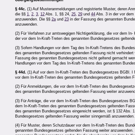
§ 44c.
(1) Auf Musteranmeldungen und registrierte Muster, deren Anm
die §§
1
,
2
,
3
,
12
Abs. 1, §§ 24,
25
,
29
und
44
Abs. 3 in der vor dem
anzuwenden. Die §§
2a
und
23
in der Fassung des genannten Bundes
anzuwenden.
(2) Für Verfahren zur amtswegigen Nichtigerklärung, die vor dem In-
der vor dem In-Kraft-Treten des genannten Bundesgesetzes gelten
(3) Sofern Handlungen vor dem Tag des In-Kraft-Tretens des Bundes
des genannten Bundesgesetzes geltenden Fassung nicht verhinder
Fassung des genannten Bundesgesetzes nicht geltend gemacht werde
Handlungen vor dem Tag des In-Kraft-Tretens des genannten Bundes
§ 44d.
(1) Auf vor dem In-Kraft-Treten des Bundesgesetzes BGBl. I N
vor dem In-Kraft-Treten des genannten Bundesgesetzes geltenden 
(2) Für Anmeldungen, die vor dem In-Kraft-Treten des Bundesgesetzes
des genannten Bundesgesetzes geltenden Fassung weiter anzuwen
(3) Für Anträge, die vor dem In-Kraft-Treten des Bundesgesetzes BGBl
dem In-Kraft-Treten des genannten Bundesgesetzes geltenden Fassu
des genannten Bundesgesetzes eingereicht werden, ist § 132 Abs. 1
Bundesgesetzes geltenden Fassung weiter sinngemäß anzuwenden.
(4) Für Muster, deren Schutzdauer vor dem In-Kraft-Treten des Bunde
genannten Bundesgesetzes geltenden Fassung weiter anzuwenden. Di