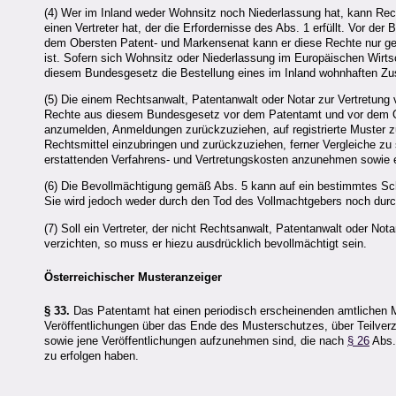
(4) Wer im Inland weder Wohnsitz noch Niederlassung hat, kann R
einen Vertreter hat, der die Erfordernisse des Abs. 1 erfüllt. Vor d
dem Obersten Patent- und Markensenat kann er diese Rechte nur gel
ist. Sofern sich Wohnsitz oder Niederlassung im Europäischen Wirt
diesem Bundesgesetz die Bestellung eines im Inland wohnhaften Zus
(5) Die einem Rechtsanwalt, Patentanwalt oder Notar zur Vertretung 
Rechte aus diesem Bundesgesetz vor dem Patentamt und vor dem O
anzumelden, Anmeldungen zurückzuziehen, auf registrierte Muster zu
Rechtsmittel einzubringen und zurückzuziehen, ferner Vergleiche zu
erstattenden Verfahrens- und Vertretungskosten anzunehmen sowie ein
(6) Die Bevollmächtigung gemäß Abs. 5 kann auf ein bestimmtes Sch
Sie wird jedoch weder durch den Tod des Vollmachtgebers noch durc
(7) Soll ein Vertreter, der nicht Rechtsanwalt, Patentanwalt oder Nota
verzichten, so muss er hiezu ausdrücklich bevollmächtigt sein.
Österreichischer Musteranzeiger
§ 33.
Das Patentamt hat einen periodisch erscheinenden amtlichen 
Veröffentlichungen über das Ende des Musterschutzes, über Teilver
sowie jene Veröffentlichungen aufzunehmen sind, die nach
§ 26
Abs.
zu erfolgen haben.