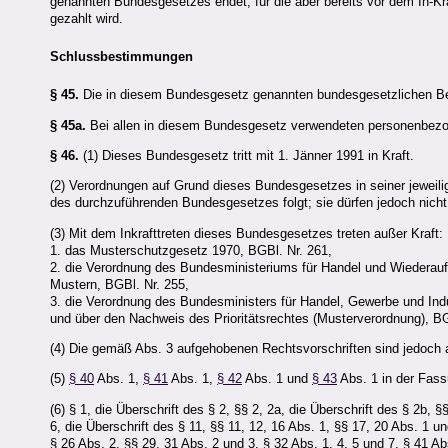
genannten Bundesgesetzes endet, für die aber bereits vor dem In-
gezahlt wird.
Schlussbestimmungen
§ 45.
Die in diesem Bundesgesetz genannten bundesgesetzlichen Be
§ 45a.
Bei allen in diesem Bundesgesetz verwendeten personenbezog
§ 46.
(1) Dieses Bundesgesetz tritt mit 1. Jänner 1991 in Kraft.
(2) Verordnungen auf Grund dieses Bundesgesetzes in seiner jewei
des durchzuführenden Bundesgesetzes folgt; sie dürfen jedoch nich
(3) Mit dem Inkrafttreten dieses Bundesgesetzes treten außer Kraft:
1. das Musterschutzgesetz 1970, BGBl. Nr. 261,
2. die Verordnung des Bundesministeriums für Handel und Wiederau
Mustern, BGBl. Nr. 255,
3. die Verordnung des Bundesministers für Handel, Gewerbe und Indu
und über den Nachweis des Prioritätsrechtes (Musterverordnung), BG
(4) Die gemäß Abs. 3 aufgehobenen Rechtsvorschriften sind jedoch a
(5)
§ 40
Abs. 1,
§ 41
Abs. 1,
§ 42
Abs. 1 und
§ 43
Abs. 1 in der Fass
(6) § 1, die Überschrift des § 2, §§ 2, 2a, die Überschrift des § 2b, §
6, die Überschrift des § 11, §§ 11, 12, 16 Abs. 1, §§ 17, 20 Abs. 1 un
§ 26 Abs. 2, §§ 29, 31 Abs. 2 und 3, § 32 Abs. 1, 4, 5 und 7, § 41 Ab