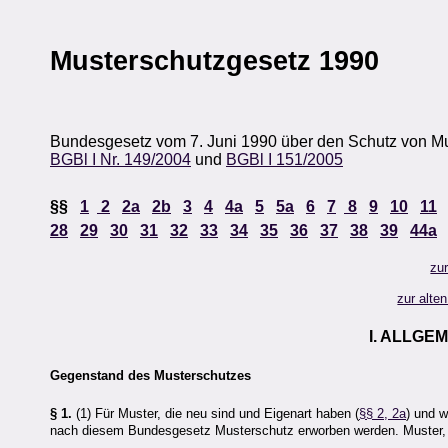
Musterschutzgesetz 1990
Bundesgesetz vom 7. Juni 1990 über den Schutz von Mu
BGBl I Nr. 149/2004
und
BGBl I 151/2005
§§
1
2
2a
2b
3
4
4a
5
5a
6
7
8
9
10
11
28
29
30
31
32
33
34
35
36
37
38
39
44a
zu
zur alte
I. ALLGE
Gegenstand des Musterschutzes
§ 1.
(1) Für Muster, die neu sind und Eigenart haben (
§§ 2, 2a
) und 
nach diesem Bundesgesetz Musterschutz erworben werden. Muster, d