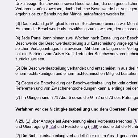
Unzulässige Beschwerden sowie Beschwerden, die den gesetzlichen 
Verfahren zurückzuweisen; doch darf eine Beschwerde bei Vorliege
ergebnislos zur Behebung der Mängel aufgefordert worden ist.
(3) Das zuständige Mitglied kann die Beschwerde binnen zwei Monat
Es kann die Beschwerde als unzulässig zurückweisen, den erlassen
(4) Jede Partei kann binnen zwei Wochen nach Zustellung der Besch
Beschwerde der Beschwerdeabteilung zur Entscheidung vorgelegt wird
solchen Vorlageantrages hinzuweisen. Mit dem Einlangen des Vorlage
hat die Parteien vom Außer-Kraft-Treten der Beschwerdevorentschei
zurückzuweisen.
(5) Die Beschwerdeabteilung verhandelt und entscheidet in aus drei
einem rechtskundigen und einem fachtechnischen Mitglied bestehen
(6) Gegen die Entscheidung der Beschwerdeabteilung ist kein ordent
Referenten und von Zwischenentscheidungen kann allerdings bei der
(7) Im Übrigen sind § 71 Abs. 6 sowie die §§ 72 und 73 des Paten
Verfahren vor der Nichtigkeitsabteilung und dem Obersten Pate
§ 29.
(1) Über Anträge auf Anerkennung eines Vorbenützerrechtes (
§
und Übertragung (
§ 25
) und Feststellung (
§ 39
) entscheidet die Nicht
(2) Die Nichtigkeitsabteilung verhandelt über die im Abs. 1 genann