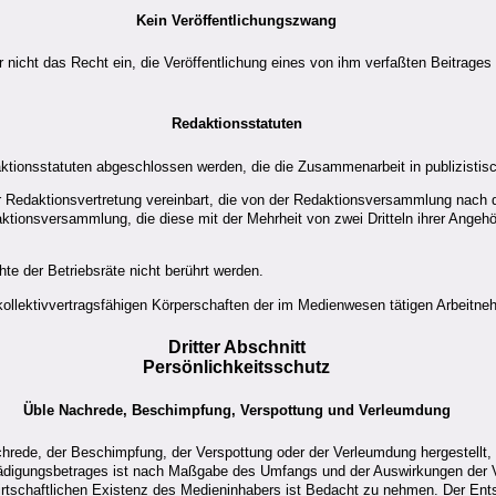
Kein Veröffentlichungszwang
ht das Recht ein, die Veröffentlichung eines von ihm verfaßten Beitrages od
Redaktionsstatuten
tionsstatuten abgeschlossen werden, die die Zusammenarbeit in publizistisc
r Redaktionsvertretung vereinbart, die von der Redaktionsversammlung nach d
tionsversammlung, die diese mit der Mehrheit von zwei Dritteln ihrer Angehö
te der Betriebsräte nicht berührt werden.
llektivvertragsfähigen Körperschaften der im Medienwesen tätigen Arbeitneh
Dritter Abschnitt
Persönlichkeitsschutz
Üble Nachrede, Beschimpfung, Verspottung und Verleumdung
chrede, der Beschimpfung, der Verspottung oder der Verleumdung hergestellt,
chädigungsbetrages ist nach Maßgabe des Umfangs und der Auswirkungen der 
rtschaftlichen Existenz des Medieninhabers ist Bedacht zu nehmen. Der Ents