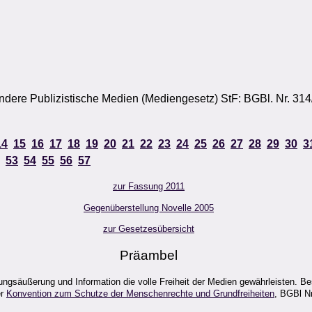
ndere Publizistische Medien (Mediengesetz) StF: BGBl. Nr. 31
14
15
16
17
18
19
20
21
22
23
24
25
26
27
28
29
30
3
53
54
55
56
57
zur Fassung 2011
Gegenüberstellung Novelle 2005
zur Gesetzesübersicht
Präambel
ngsäußerung und Information die volle Freiheit der Medien gewährleisten. B
er
Konvention zum Schutze der Menschenrechte und Grundfreiheiten
, BGBl N