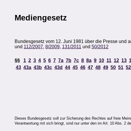
Mediengesetz
Bundesgesetz vom 12. Juni 1981 über die Presse und a
und
112/2007
,
8/2009
,
131/2011
und
50/2012
§§
1
2
3
4
5
6
7
7a
7b
7c
8
8a
9
10
11
12
13
43
43a
43b
43c
43d
44
45
46
47
48
49
50
51
52
Dieses Bundesgesetz soll zur Sicherung des Rechtes auf freie Meinu
Verantwortung mit sich bringt, sind nur unter den im Art. 10 Abs. 2 d