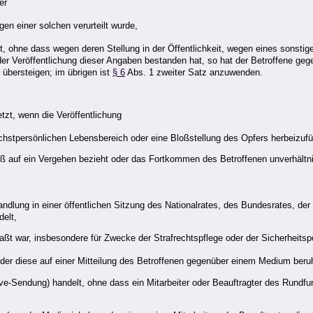
er
gen einer solchen verurteilt wurde,
zt, ohne dass wegen deren Stellung in der Öffentlichkeit, wegen eines sons
der Veröffentlichung dieser Angaben bestanden hat, so hat der Betroffene ge
 übersteigen; im übrigen ist
§ 6
Abs. 1 zweiter Satz anzuwenden.
tzt, wenn die Veröffentlichung
 höchstpersönlichen Lebensbereich oder eine Bloßstellung des Opfers herbeizuf
loß auf ein Vergehen bezieht oder das Fortkommen des Betroffenen unverhältn
handlung in einer öffentlichen Sitzung des Nationalrates, des Bundesrates, 
elt,
aßt war, insbesondere für Zwecke der Strafrechtspflege oder der Sicherheitspo
 oder diese auf einer Mitteilung des Betroffenen gegenüber einem Medium beru
ve-Sendung) handelt, ohne dass ein Mitarbeiter oder Beauftragter des Rundfun