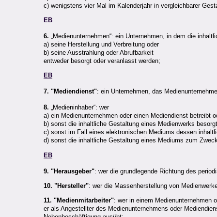
c) wenigstens vier Mal im Kalenderjahr in vergleichbarer Gest
EB
6.
„Medienunternehmen“: ein Unternehmen, in dem die inhaltl
a) seine Herstellung und Verbreitung oder
b) seine Ausstrahlung oder Abrufbarkeit
entweder besorgt oder veranlasst werden;
EB
7. "Mediendienst"
: ein Unternehmen, das Medienunternehmen 
8.
„Medieninhaber“: wer
a) ein Medienunternehmen oder einen Mediendienst betreibt o
b) sonst die inhaltliche Gestaltung eines Medienwerks besorg
c) sonst im Fall eines elektronischen Mediums dessen inhaltl
d) sonst die inhaltliche Gestaltung eines Mediums zum Zweck 
EB
9. "Herausgeber"
: wer die grundlegende Richtung des perio
10. "Hersteller"
: wer die Massenherstellung von Medienwerke
11. "Medienmitarbeiter"
: wer in einem Medienunternehmen od
er als Angestellter des Medienunternehmens oder Mediendienste
Nebenbeschäftigung ausübt;