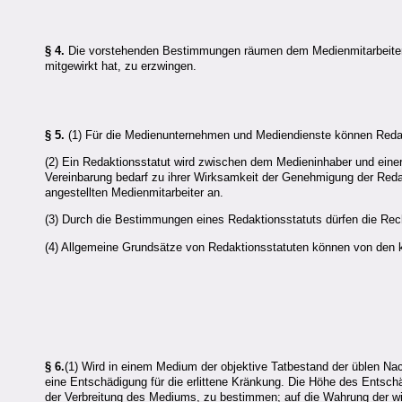
§ 4.
Die vorstehenden Bestimmungen räumen dem Medienmitarbeiter nic
mitgewirkt hat, zu erzwingen.
§ 5.
(1) Für die Medienunternehmen und Mediendienste können Redak
(2) Ein Redaktionsstatut wird zwischen dem Medieninhaber und eine
Vereinbarung bedarf zu ihrer Wirksamkeit der Genehmigung der Redak
angestellten Medienmitarbeiter an.
(3) Durch die Bestimmungen eines Redaktionsstatuts dürfen die Rech
(4) Allgemeine Grundsätze von Redaktionsstatuten können von den ko
§ 6.
(1) Wird in einem Medium der objektive Tatbestand der üblen Na
eine Entschädigung für die erlittene Kränkung. Die Höhe des Ents
der Verbreitung des Mediums, zu bestimmen; auf die Wahrung der wi