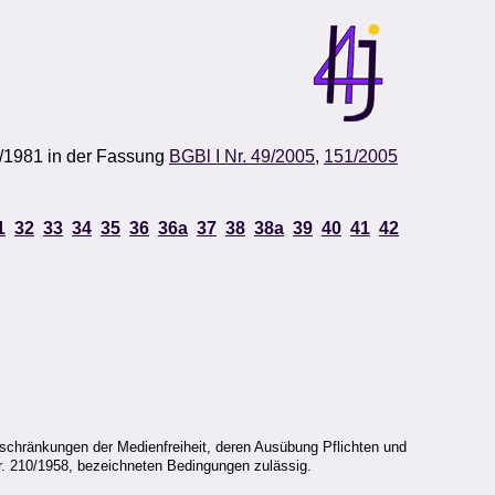
4/1981 in der Fassung
BGBl I Nr. 49/2005
,
151/2005
1
32
33
34
35
36
36a
37
38
38a
39
40
41
42
eschränkungen der Medienfreiheit, deren Ausübung Pflichten und
r. 210/1958, bezeichneten Bedingungen zulässig.