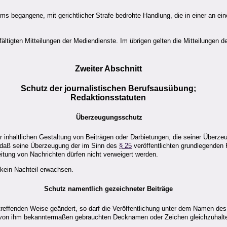
ums begangene, mit gerichtlicher Strafe bedrohte Handlung, die in einer an ei
ltigten Mitteilungen der Mediendienste. Im übrigen gelten die Mitteilungen d
Zweiter Abschnitt
Schutz der journalistischen Berufsausübung;
Redaktionsstatuten
Überzeugungsschutz
der inhaltlichen Gestaltung von Beiträgen oder Darbietungen, die seiner Über
, daß seine Überzeugung der im Sinn des
§ 25
veröffentlichten grundlegenden 
itung von Nachrichten dürfen nicht verweigert werden.
 kein Nachteil erwachsen.
Schutz namentlich gezeichneter Beiträge
betreffenden Weise geändert, so darf die Veröffentlichung unter dem Namen d
 von ihm bekanntermaßen gebrauchten Decknamen oder Zeichen gleichzuhalt