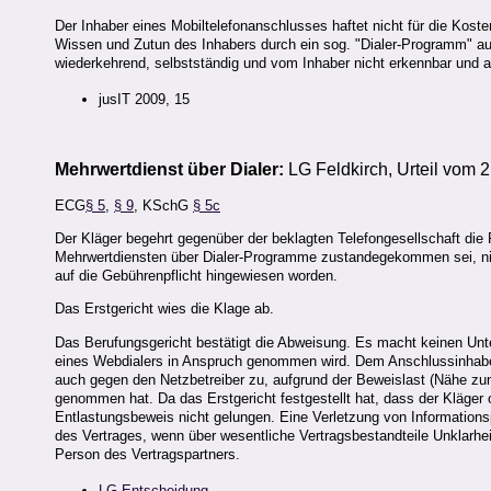
Der Inhaber eines Mobiltelefonanschlusses haftet nicht für die Koste
Wissen und Zutun des Inhabers durch ein sog. "Dialer-Programm" au
wiederkehrend, selbstständig und vom Inhaber nicht erkennbar und au
jusIT 2009, 15
Mehrwertdienst über Dialer:
LG Feldkirch, Urteil vom 
ECG
§ 5
,
§ 9
, KSchG
§ 5c
Der Kläger begehrt gegenüber der beklagten Telefongesellschaft die
Mehrwertdiensten über Dialer-Programme zustandegekommen sei, nic
auf die Gebührenpflicht hingewiesen worden.
Das Erstgericht wies die Klage ab.
Das Berufungsgericht bestätigt die Abweisung. Es macht keinen Unt
eines Webdialers in Anspruch genommen wird. Dem Anschlussinhabe
auch gegen den Netzbetreiber zu, aufgrund der Beweislast (Nähe zu
genommen hat. Da das Erstgericht festgestellt hat, dass der Kläger o
Entlastungsbeweis nicht gelungen. Eine Verletzung von Informations
des Vertrages, wenn über wesentliche Vertragsbestandteile Unklarhei
Person des Vertragspartners.
LG-Entscheidung