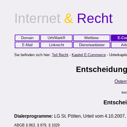
Internet
&
Recht
Domain
Urh/MarkR
Wettbew.
E-Co
E-Mail
Linkrecht
Diensteanbieter
Arb
Sie befinden sich hier:
Teil Recht
-
Kapitel E-Commerce
- Unterkapite
Entscheidung
Österr
let
Entsche
Dialerprogramme:
LG St. Pölten, Urteil vom 4.10.2007
ABGB § 863, § 879, § 1029