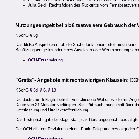
Julia Seidl, Rechtsfolgen des Rücktritts vom Fernabsatzvertr
Nutzungsentgelt bei bloß testweisem Gebrauch der
KSchG § 5g
Das bloße Ausprobieren, ob die Sache funktioniert, stellt noch kein
Benützungsentgeltes oder eines Ausgleichs der Wertminderung schon 
OGH-Entscheidung
"Gratis"- Angebote mit rechtswidrigen Klauseln:
OGH,
KSchG
§ 5d
,
§ 6
,
§ 13
Die deutsche Beklagte betreibt verschiedene Websites, die mit Angeo
Dauer von 24 Monaten verlängern. Sie klärt auch mangelhaft über da
Unterlassung und Urteilsveröffentlichung.
Das Erstgericht gab der Klage statt, das Berufungsgericht bestätigte
Der OGH gibt der Revision in einem Punkt Folge und bestätigt den Gr