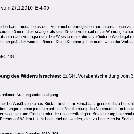
 vom 27.1.2010, E 4-09
werden kann, muss sie es dem Verbraucher ermöglichen, die Informationen zu 
en können, dies soange, als dies für den Verbracuher zur Wahrung seiner In
 Zeitraum nach Vertragsende). Die Website muss die unveränderte Wiedergabe 
hmen geändert werden können. Diese Kriterien gelten auch, wenn der Verbrau
/59, 134
übung des Widerrufsrechtes:
EuGH, Vorabentscheidung vom 3.
u zahlende Nutzungsentschädigung
 bei Ausübung seines Rücktrittrechts im Fernabsatz generell dazu berechtigt
timmungen stehen jedoch nicht einer Verpflichtung des Verbrauchers entgegen
en von Treu und Glauben oder der ungerechtfertigten Bereicherung unvereinbar
Rechts auf Widerruf nicht beeinträchtigt werden; dies zu beurteilen ist Sache
nabsatzvertrags? ecolex 2010, 306