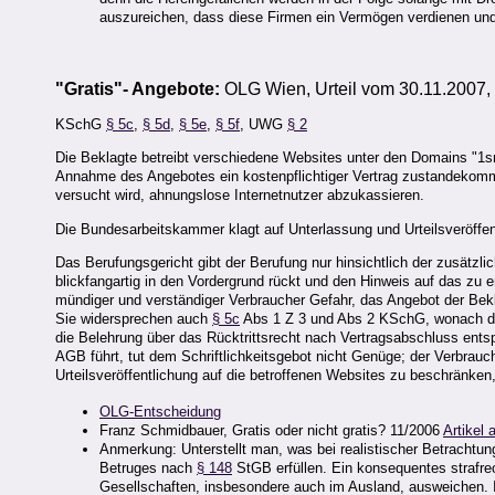
auszureichen, dass diese Firmen ein Vermögen verdienen und i
"Gratis"- Angebote:
OLG Wien, Urteil vom 30.11.2007, 
KSchG
§ 5c
,
§ 5d
,
§ 5e
,
§ 5f
, UWG
§ 2
Die Beklagte betreibt verschiedene Websites unter den Domains "1sm
Annahme des Angebotes ein kostenpflichtiger Vertrag zustandekommt.
versucht wird, ahnungslose Internetnutzer abzukassieren.
Die Bundesarbeitskammer klagt auf Unterlassung und Urteilsveröffent
Das Berufungsgericht gibt der Berufung nur hinsichtlich der zusätzli
blickfangartig in den Vordergrund rückt und den Hinweis auf das zu e
mündiger und verständiger Verbraucher Gefahr, das Angebot der Bekla
Sie widersprechen auch
§ 5c
Abs 1 Z 3 und Abs 2 KSchG, wonach der 
die Belehrung über das Rücktrittsrecht nach Vertragsabschluss entspr
AGB führt, tut dem Schriftlichkeitsgebot nicht Genüge; der Verbrauch
Urteilsveröffentlichung auf die betroffenen Websites zu beschränken,
OLG-Entscheidung
Franz Schmidbauer, Gratis oder nicht gratis? 11/2006
Artikel 
Anmerkung: Unterstellt man, was bei realistischer Betrachtu
Betruges nach
§ 148
StGB erfüllen. Ein konsequentes strafrec
Gesellschaften, insbesondere auch im Ausland, ausweichen. In 