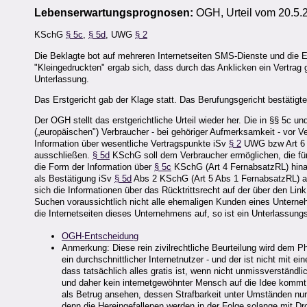
Lebenserwartungsprognosen:
OGH, Urteil vom 20.5.
KSchG
§ 5c
,
§ 5d
, UWG
§ 2
Die Beklagte bot auf mehreren Internetseiten SMS-Dienste und die E
"Kleingedruckten" ergab sich, dass durch das Anklicken ein Vertra
Unterlassung.
Das Erstgericht gab der Klage statt. Das Berufungsgericht bestätigt
Der OGH stellt das erstgerichtliche Urteil wieder her. Die in §§ 5c 
(„europäischen") Verbraucher - bei gehöriger Aufmerksamkeit - vor 
Information über wesentliche Vertragspunkte iSv
§ 2
UWG bzw Art 6 RL
ausschließen.
§ 5d
KSchG soll dem Verbraucher ermöglichen, die für 
die Form der Information über
§ 5c
KSchG (Art 4 FernabsatzRL) hinaus
als Bestätigung iSv
§ 5d
Abs 2 KSchG (Art 5 Abs 1 FernabsatzRL) aus
sich die Informationen über das Rücktrittsrecht auf der über den Link
Suchen voraussichtlich nicht alle ehemaligen Kunden eines Unterneh
die Internetseiten dieses Unternehmens auf, so ist ein Unterlassungsur
OGH-Entscheidung
Anmerkung: Diese rein zivilrechtliche Beurteilung wird dem P
ein durchschnittlicher Internetnutzer - und der ist nicht mi
dass tatsächlich alles gratis ist, wenn nicht unmissverständl
und daher kein internetgewöhnter Mensch auf die Idee kommt,
als Betrug ansehen, dessen Strafbarkeit unter Umständen nur 
denn die Hereingefallenen werden in der Folge solange mit Dr