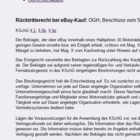
OGH-Entscheidung
Rücktrittsrecht bei eBay-Kauf:
OGH, Beschluss vom 5.
KSchG
§ 1
,
§ 5b
,
§ 5e
Der Beklagte, der über eBay innerhalb eines Halbjahres 16 Motorräd
geringen Gewinn erzielte bzw. ein Entgelt erhielt, schloss mit Mag
Mängel zu beheben, trat Mag. X vom Kaufvertrag unter Hinweis auf d
Das Erstgericht verurteilte den Beklagten zur Rückzahlung des Ka
ab. Der Beklagte sei aufgrund seiner regelmäßigen An- und Verkäufe
Fernabsatzgesetz in das KSchG eingefügten Bestimmungen nicht anwe
Das Berufungsgericht hob die Entscheidung auf. Es sei zunächst zu
verfüge. Unternehmen sei jede auf Dauer angelegte Organisation selb
Unternehmereigenschaft prima facie glaubhaft macht. Dieser Nachwe
Familienangehörige und Mitglieder eines Motorradclubs gekauft und v
Tätigkeit eine auf Dauer angelegte Organisation erforderte, wie Lag
Vertriebssystemes bedient habe.
Lägen die Voraussetzungen für die Anwendung des KSchG vor, sei der
Vertragsurkunde sei daher wirkungslos. Die Information über das Rüc
gewesen sei. Die Information müsse daher bereits im Angebot entha
Verfügung gestellt werden. Nachdem der Beklagte das nicht gemacht 