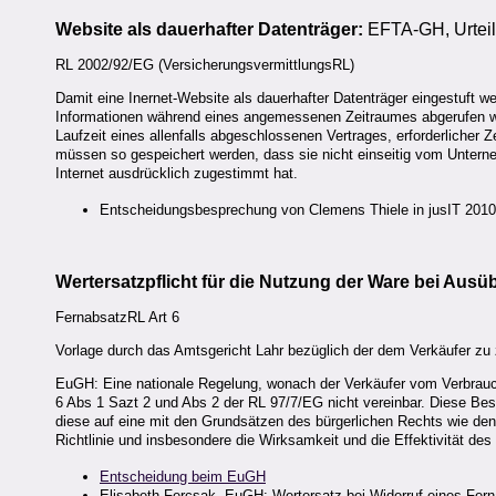
Website als dauerhafter Datenträger:
EFTA-GH, Urteil
RL 2002/92/EG (VersicherungsvermittlungsRL)
Damit eine Inernet-Website als dauerhafter Datenträger eingestuft 
Informationen während eines angemessenen Zeitraumes abgerufen werd
Laufzeit eines allenfalls abgeschlossenen Vertrages, erforderlicher
müssen so gespeichert werden, dass sie nicht einseitig vom Unterne
Internet ausdrücklich zugestimmt hat.
Entscheidungsbesprechung von Clemens Thiele in jusIT 2010
Wertersatzpflicht für die Nutzung der Ware bei Aus
FernabsatzRL Art 6
Vorlage durch das Amtsgericht Lahr bezüglich der dem Verkäufer z
EuGH: Eine nationale Regelung, wonach der Verkäufer vom Verbraucher
6 Abs 1 Sazt 2 und Abs 2 der RL 97/7/EG nicht vereinbar. Diese Bes
diese auf eine mit den Grundsätzen des bürgerlichen Rechts wie den
Richtlinie und insbesondere die Wirksamkeit und die Effektivität des 
Entscheidung beim EuGH
Elisabeth Fercsak, EuGH: Wertersatz bei Widerruf eines Fer