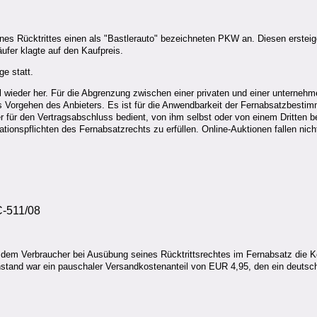
nes Rücktrittes einen als "Bastlerauto" bezeichneten PKW an. Diesen ersteig
fer klagte auf den Kaufpreis.
ge statt.
 wieder her. Für die Abgrenzung zwischen einer privaten und einer unternehme
Vorgehen des Anbieters. Es ist für die Anwendbarkeit der Fernabsatzbestimm
 für den Vertragsabschluss bedient, von ihm selbst oder von einem Dritten be
mationspflichten des Fernabsatzrechts zu erfüllen. Online-Auktionen fallen n
C-511/08
t, dem Verbraucher bei Ausübung seines Rücktrittsrechtes im Fernabsatz die K
nstand war ein pauschaler Versandkostenanteil von EUR 4,95, den ein deutsc