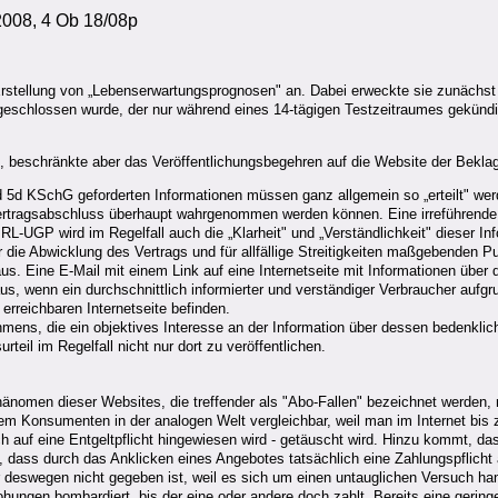
2008, 4 Ob 18/08p
rstellung von „Lebenserwartungsprognosen" an. Dabei erweckte sie zunächst 
g geschlossen wurde, der nur während eines 14-tägigen Testzeitraumes gekün
e, beschränkte aber das Veröffentlichungsbegehren auf die Website der Bekla
und 5d KSchG geforderten Informationen müssen ganz allgemein so „erteilt" we
Vertragsabschluss überhaupt wahrgenommen werden können. Eine irreführende u
-UGP wird im Regelfall auch die „Klarheit" und „Verständlichkeit" dieser In
die Abwicklung des Vertrags und für allfällige Streitigkeiten maßgebenden P
. Eine E-Mail mit einem Link auf eine Internetseite mit Informationen über da
, wenn ein durchschnittlich informierter und verständiger Verbraucher aufgru
 erreichbaren Internetseite befinden.
mens, die ein objektives Interesse an der Information über dessen bedenklic
teil im Regelfall nicht nur dort zu veröffentlichen.
hänomen dieser Websites, die treffender als "Abo-Fallen" bezeichnet werden, n
t einem Konsumenten in der analogen Welt vergleichbar, weil man im Internet
ich auf eine Entgeltpflicht hingewiesen wird - getäuscht wird. Hinzu kommt, da
 dass durch das Anklicken eines Angebotes tatsächlich eine Zahlungspflicht 
deswegen nicht gegeben ist, weil es sich um einen untauglichen Versuch hande
ohungen bombardiert, bis der eine oder andere doch zahlt. Bereits eine gerin