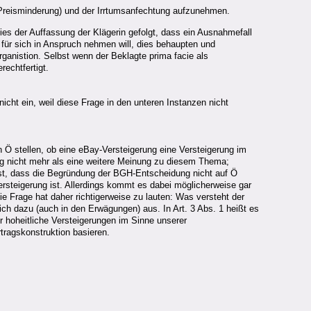
Preisminderung) und der Irrtumsanfechtung aufzunehmen.
es der Auffassung der Klägerin gefolgt, dass ein Ausnahmefall
r sich in Anspruch nehmen will, dies behaupten und
ganistion. Selbst wenn der Beklagte prima facie als
echtfertigt.
icht ein, weil diese Frage in den unteren Instanzen nicht
 in Ö stellen, ob eine eBay-Versteigerung eine Versteigerung im
ufig nicht mehr als eine weitere Meinung zu diesem Thema;
ist, dass die Begründung der BGH-Entscheidung nicht auf Ö
ersteigerung ist. Allerdings kommt es dabei möglicherweise gar
e Frage hat daher richtigerweise zu lauten: Was versteht der
ich dazu (auch in den Erwägungen) aus. In Art. 3 Abs. 1 heißt es
nur hoheitliche Versteigerungen im Sinne unserer
rtragskonstruktion basieren.