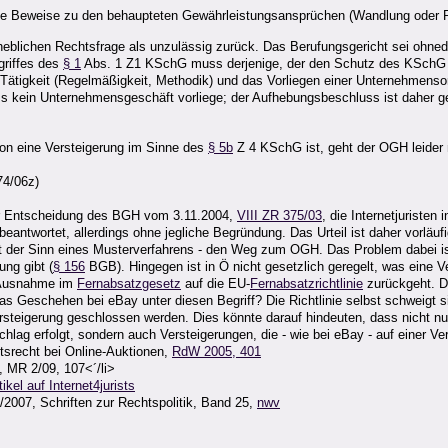
h die Beweise zu den behaupteten Gewährleistungsansprüchen (Wandlung oder 
eblichen Rechtsfrage als unzulässig zurück. Das Berufungsgericht sei ohnedi
griffes des
§ 1
Abs. 1 Z1 KSchG muss derjenige, der den Schutz des KSchG fü
Tätigkeit (Regelmäßigkeit, Methodik) und das Vorliegen einer Unternehmensor
s kein Unternehmensgeschäft vorliege; der Aufhebungsbeschluss ist daher ger
ion eine Versteigerung im Sinne des
§ 5b
Z 4 KSchG ist, geht der OGH leider n
74/06z)
er Entscheidung des BGH vom 3.11.2004,
VIII ZR 375/03
, die Internetjuristen
 beantwortet, allerdings ohne jegliche Begründung. Das Urteil ist daher vorlä
s ist der Sinn eines Musterverfahrens - den Weg zum OGH. Das Problem dabei 
ung gibt (
§ 156
BGB). Hingegen ist in Ö nicht gesetzlich geregelt, was eine V
e Ausnahme im
Fernabsatzgesetz
auf die EU-
Fernabsatzrichtlinie
zurückgeht. Di
as Geschehen bei eBay unter diesen Begriff? Die Richtlinie selbst schweigt s
er Versteigerung geschlossen werden. Dies könnte darauf hindeuten, dass nicht 
lag erfolgt, sondern auch Versteigerungen, die - wie bei eBay - auf einer Ve
ttsrecht bei Online-Auktionen,
RdW 2005,
401
, MR 2/09, 107<´/li>
tikel auf Internet4jurists
/2007, Schriften zur Rechtspolitik, Band 25,
nwv