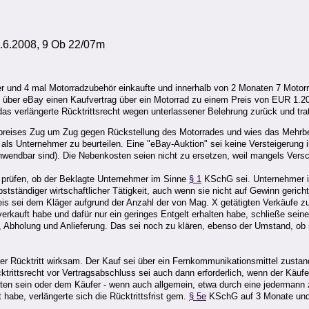
6.2008, 9 Ob 22/07m
er und 4 mal Motorradzubehör einkaufte und innerhalb von 2 Monaten 7 Motor
. X über eBay einen Kaufvertrag über ein Motorrad zu einem Preis von EUR 1.2
as verlängerte Rücktrittsrecht wegen unterlassener Belehrung zurück und tr
ufpreises Zug um Zug gegen Rückstellung des Motorrades und wies das Mehr
 als Unternehmer zu beurteilen. Eine "eBay-Auktion" sei keine Versteigerung
ndbar sind). Die Nebenkosten seien nicht zu ersetzen, weil mangels Verschu
 prüfen, ob der Beklagte Unternehmer im Sinne
§ 1
KSchG sei. Unternehmer i
stständiger wirtschaftlicher Tätigkeit, auch wenn sie nicht auf Gewinn gerich
is sei dem Kläger aufgrund der Anzahl der von Mag. X getätigten Verkäufe z
erkauft habe und dafür nur ein geringes Entgelt erhalten habe, schließe sein
er, Abholung und Anlieferung. Das sei noch zu klären, ebenso der Umstand, ob 
 Rücktritt wirksam. Der Kauf sei über ein Fernkommunikationsmittel zustande
ktrittsrecht vor Vertragsabschluss sei auch dann erforderlich, wenn der Käuf
lten sein oder dem Käufer - wenn auch allgemein, etwa durch eine jedermann
habe, verlängerte sich die Rücktrittsfrist gem.
§ 5e
KSchG auf 3 Monate und d