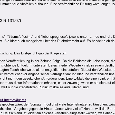
mmer neue Abofallen aufbauen. Eine strafrechtliche Prüfung wäre längst über
3 R 131/07t
s", "88sms", "esims" und "lebensprognose", jeweils unter .at, .de und .ch. D
 Sie klärt auch mangelhaft über das Rücktrittsrecht auf. Es handelt sich d
lichung. Das Erstgericht gab der Klage statt.
chen Veröffentlichung in der Zeitung Folge. Da die Beklagte die Leistungen, 
ntrichtende Entgelt im untersten Bereich jeder Website - insb in einem deutli
gten fälschlicherweise als unentgeltlich einzustufen. Die auf den Websites 
Verbraucher vor Abgabe seiner Vertragserklärung klar und verständlich über
icht nicht den gesetzlichen Anforderungen. Eine E-Mail, die einen Link enthäl
er muss diese Informationen erhalten, es ist zuwenig, wenn er sie sich auf e
 weil nur die irregeführten Publikumskreise aufzuklären sind.
auf Internet4jurists
ng geboten wäre, den Vorsatz, möglichst viele Internetnutzer zu täuschen, 
htliches Vorgehen gegen die Hintermänner wäre viel effizienter, weil die Bet
Deutschland ist leider ein solches Verfahren eingestellt worden, was aber kei