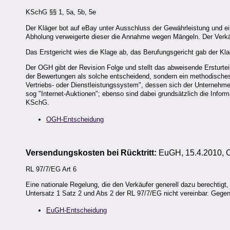
KSchG §§ 1, 5a, 5b, 5e
Der Kläger bot auf eBay unter Ausschluss der Gewährleistung und ei
Abholung verweigerte dieser die Annahme wegen Mängeln. Der Verkäu
Das Erstgericht wies die Klage ab, das Berufungsgericht gab der Kla
Der OGH gibt der Revision Folge und stellt das abweisende Ersturteil
der Bewertungen als solche entscheidend, sondern ein methodisches 
Vertriebs- oder Dienstleistungssystem", dessen sich der Unternehmer
sog "Internet-Auktionen"; ebenso sind dabei grundsätzlich die Infor
KSchG.
OGH-Entscheidung
Versendungskosten bei Rücktritt:
EuGH, 15.4.2010, 
RL 97/7/EG Art 6
Eine nationale Regelung, die den Verkäufer generell dazu berechtig
Untersatz 1 Satz 2 und Abs 2 der RL 97/7/EG nicht vereinbar. Gege
EuGH-Entscheidung