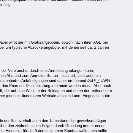
fällig.
abei wirbt sie mit Gratisangeboten, obwohl nach ihren AGB bei
abei um typische Abzockerangebote, mit denen seit ca. 2 Jahren
die der Verbraucher durch eine Anmeldung erlangen kann,
chen Abstand zum Anmelde-Button - platziert, läuft auch ein
präsentierten Ankündigungen sind daher irreführend iSd
§ 2
UWG.
 den Preis der Dienstleistung informiert werden muss. Aber auch
t, der auf eine Website der Beklagten und deren dort präsentierte
iner jederzeit änderbaren Website abholen kann. Hingegen ist die
würde der Sachverhalt auch den Tatbestand des gewerbsmäßigen
reiber den zivilrechtlichen Folgen durch Gründung immer neuer
n Hindernis für die österreichischen Staatsanwälte sein sollte.