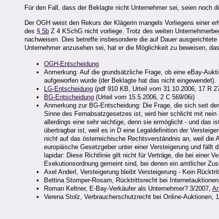
Für den Fall, dass der Beklagte nicht Unternehmer sei, seien noc
Der OGH weist den Rekurs der Klägerin mangels Vorliegens einer erh
des
§ 5b
Z 4 KSchG nicht vorliege. Trotz des weiten Unternehmerbe
nachweisen. Dies betreffe insbesondere die auf Dauer ausgerichtete 
Unternehmer anzusehen sei, hat er die Möglichkeit zu beweisen, das
OGH-Entscheidung
Anmerkung: Auf die grundsätzliche Frage, ob eine eBay-Aukt
aufgeworfen wurde (der Beklagte hat das nicht eingewendet).
LG-Entscheidung
(pdf 910 KB, Urteil vom 31.10.2006, 17 R 2
BG-Entscheidung
(Urteil vom 15.5.2006, 2 C 569/06i)
Anmerkung zur BG-Entscheidung: Die Frage, die sich seit d
Sinne des Fernabsatzgesetzes ist, wird hier schlicht mit nein
allerdings eine sehr wichtige, denn sie ermöglicht - und da
übertragbar ist, weil es in D eine Legaldefinition der Versteiger
nicht auf das österreichische Rechtsverständnis an, weil di
europäische Gesetzgeber unter einer Versteigerung und fällt d
lapidar: Diese Richtlinie gilt nicht für Verträge, die bei ein
Exekutionsordnung gemeint sind, bei denen ein amtlicher Zusch
Axel Anderl, Versteigerung bleibt Versteigerung - Kein Rücktri
Bettina Stomper-Rosam, Rücktrittsrecht bei Internetauktionen
Roman Keltner, E-Bay-Verkäufer als Unternehmer? 3/2007,
Ar
Verena Stolz, Verbraucherschutzrecht bei Online-Auktionen, 1