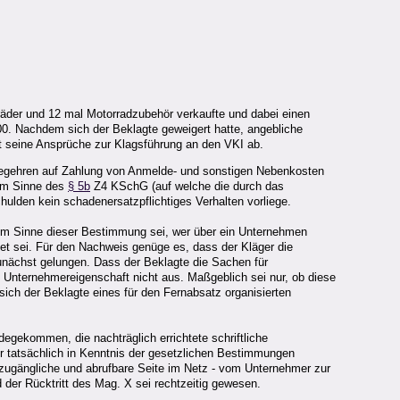
räder und 12 mal Motorradzubehör verkaufte und dabei einen
00. Nachdem sich der Beklagte geweigert hatte, angebliche
at seine Ansprüche zur Klagsführung an den VKI ab.
begehren auf Zahlung von Anmelde- und sonstigen Nebenkosten
 im Sinne des
§ 5b
Z4 KSchG (auf welche die durch das
lden kein schadenersatzpflichtiges Verhalten vorliege.
m Sinne dieser Bestimmung sei, wer über ein Unternehmen
tet sei. Für den Nachweis genüge es, dass der Kläger die
unächst gelungen. Dass der Beklagte die Sachen für
e Unternehmereigenschaft nicht aus. Maßgeblich sei nur, ob diese
sich der Beklagte eines für den Fernabsatz organisierten
gekommen, die nachträglich errichtete schriftliche
er tatsächlich in Kenntnis der gesetzlichen Bestimmungen
 zugängliche und abrufbare Seite im Netz - vom Unternehmer zur
er Rücktritt des Mag. X sei rechtzeitig gewesen.