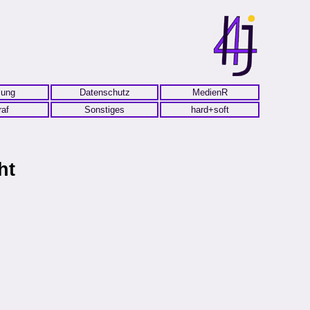
lung
Datenschutz
MedienR
raf
Sonstiges
hard+soft
ht