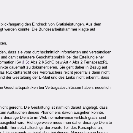
blickfangartig den Eindruck von Gratisleistungen. Aus dem
digt werden konnte. Die Bundesarbeitskammer klagte auf
gten.
rden, dass sie vom durchschnittlich informierten und verständigen
nd damit unlautere Geschäftspraktik bei der Erteilung einer
formation iSv
§ 5c
Abs 2 KSchG bzw Art 4 Abs 2 FernabsatzRL
unkte dauerhaft zu dokumentieren. Sie geht daher in Bezug auf
s Rücktrittsrecht des Verbrauchers reicht jedenfalls dann nicht
nd der Gestaltung der E-Mail und des Links nicht erkennt, dass
he Geschäftspraktiken bei Vertragsabschlüssen haben, neuerlich
icht gerecht. Die Gestaltung ist nämlich darauf angelegt, dass
 bis zum Auftauchen dieses Phänomens davon ausgehen konnte,
ss derartige Dienste im Web normalerweise wirklich gratis sind
ausgelöst wird. Richtigerweise muss man daher derartige Dienste
lt. Hier setzt allerdings der zweite Teil des Konzeptes an,
ge Zahlungsquote scheint aber bei diesem Massentreiben bereits