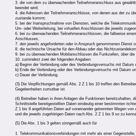
3. die von dem zu überwachenden Teilnehmeranschluss aus gewählten
beendet wird;
4. die Adressen der Teilnehmeranschlüsse, von denen aus der zu ü
zustande kommt;
5. bei der Inanspruchnahme von Diensten, welche die Telekommunikat
Um- oder Weiterleitung, bei virtuellen Anschlüssen die jeweils zuge
6. bei zu überwachenden Teilnehmeranschlüssen, die fallweise ein
Anschlusses;
7. den jeweils angeforderten oder in Anspruch genommenen Dienst 
8. die technische Ursache für den Abbau oder das Nichtzustandek
9. bei zu überwachenden Mobilanschlüssen die Funkzellen, über die
10. zumindest zwei der folgenden Angaben:
a) Beginn der Verbindung oder des Verbindungsversuchs mit Datum u
b) Ende der Verbindung oder des Verbindungsversuchs mit Datum un
c) Dauer der Verbindung.
(3) Die Verpflichtungen gemäß Abs. 2 Z 1 bis 10 treffen den Betreiber
Gegebenheiten zumutbar ist.
(4) Betreiber haben in ihren Anlagen die Funktionen bereitzuhalten, di
Schnittstelle bereitgestellten Daten eindeutig einer bestimmten richt
Z 1 bis 9 angeführten Daten auf voneinander getrennten Wegen von de
und die jeweils zugehörigen Daten nach Abs. 2 Z 1 bis 9 so zu kenn
(5) Die Abs. 1 bis 3 gelten sinngemäß auch für
1. Telekommunikationsverbindungen mit mehr als einer Gegenstelle,