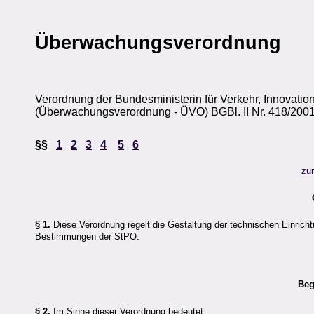
Überwachungsverordnung
Verordnung der Bundesministerin für Verkehr, Innovat
(Überwachungsverordnung - ÜVO) BGBl. II Nr. 418/2001
§§
1
2
3
4
5
6
zu
§ 1.
Diese Verordnung regelt die Gestaltung der technischen Einric
Bestimmungen der StPO.
Beg
§ 2.
Im Sinne dieser Verordnung bedeutet