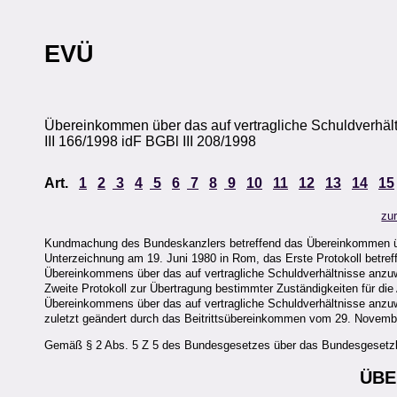
EVÜ
Übereinkommen über das auf vertragliche Schuldverhä
III 166/1998 idF BGBl III 208/1998
Art.
1
2
3
4
5
6
7
8
9
10
11
12
13
14
15
zu
Kundmachung des Bundeskanzlers betreffend das Übereinkommen übe
Unterzeichnung am 19. Juni 1980 in Rom, das Erste Protokoll betre
Übereinkommens über das auf vertragliche Schuldverhältnisse anz
Zweite Protokoll zur Übertragung bestimmter Zuständigkeiten für di
Übereinkommens über das auf vertragliche Schuldverhältnisse anzu
zuletzt geändert durch das Beitrittsübereinkommen vom 29. Novemb
Gemäß § 2 Abs. 5 Z 5 des Bundesgesetzes über das Bundesgesetzbl
ÜBE