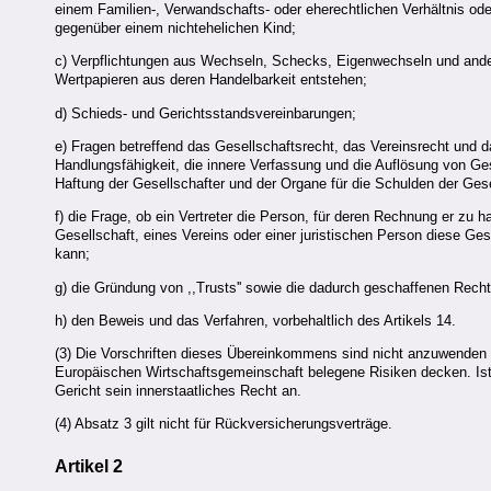
einem Familien-, Verwandschafts- oder eherechtlichen Verhältnis ode
gegenüber einem nichtehelichen Kind;
c) Verpflichtungen aus Wechseln, Schecks, Eigenwechseln und ander
Wertpapieren aus deren Handelbarkeit entstehen;
d) Schieds- und Gerichtsstandsvereinbarungen;
e) Fragen betreffend das Gesellschaftsrecht, das Vereinsrecht und d
Handlungsfähigkeit, die innere Verfassung und die Auflösung von Ges
Haftung der Gesellschafter und der Organe für die Schulden der Gese
f) die Frage, ob ein Vertreter die Person, für deren Rechnung er zu h
Gesellschaft, eines Vereins oder einer juristischen Person diese Gese
kann;
g) die Gründung von ,,Trusts'' sowie die dadurch geschaffenen Re
h) den Beweis und das Verfahren, vorbehaltlich des Artikels 14.
(3) Die Vorschriften dieses Übereinkommens sind nicht anzuwenden a
Europäischen Wirtschaftsgemeinschaft belegene Risiken decken. Ist 
Gericht sein innerstaatliches Recht an.
(4) Absatz 3 gilt nicht für Rückversicherungsverträge.
Artikel 2