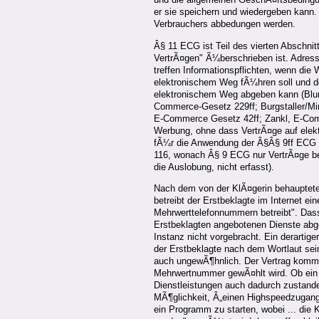
er sie speichern und wiedergeben kann.
Verbrauchers abbedungen werden.
Â§ 11 ECG ist Teil des vierten Abschn
VertrÃ¤gen" Ã¼berschrieben ist. Adress
treffen Informationspflichten, wenn di
elektronischem Weg fÃ¼hren soll und de
elektronischem Weg abgeben kann (Bl
Commerce-Gesetz 229ff; Burgstaller/M
E-Commerce Gesetz 42ff; Zankl, E-Comm
Werbung, ohne dass VertrÃ¤ge auf ele
fÃ¼r die Anwendung der Â§Â§ 9ff ECG 
116, wonach Â§ 9 ECG nur VertrÃ¤ge bet
die Auslobung, nicht erfasst).
Nach dem von der KlÃ¤gerin behaupteten
betreibt der Erstbeklagte im Internet 
Mehrwerttelefonnummern betreibt". Das
Erstbeklagten angebotenen Dienste abge
Instanz nicht vorgebracht. Ein derartig
der Erstbeklagte nach dem Wortlaut sei
auch ungewÃ¶hnlich. Der Vertrag kommt
Mehrwertnummer gewÃ¤hlt wird. Ob ein
Dienstleistungen auch dadurch zustan
MÃ¶glichkeit, Â„einen Highspeedzugang
ein Programm zu starten, wobei ... die