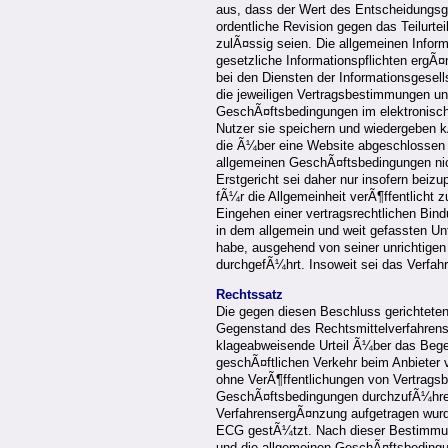
aus, dass der Wert des Entscheidungs
ordentliche Revision gegen das Teilurt
zulÃ¤ssig seien. Die allgemeinen Infor
gesetzliche Informationspflichten ergÃ
bei den Diensten der Informationsgesell
die jeweiligen Vertragsbestimmungen un
GeschÃ¤ftsbedingungen im elektronisch
Nutzer sie speichern und wiedergeben 
die Ã¼ber eine Website abgeschlossen 
allgemeinen GeschÃ¤ftsbedingungen nic
Erstgericht sei daher nur insofern beizu
fÃ¼r die Allgemeinheit verÃ¶ffentlicht z
Eingehen einer vertragsrechtlichen Bind
in dem allgemein und weit gefassten Un
habe, ausgehend von seiner unrichtigen
durchgefÃ¼hrt. Insoweit sei das Verfah
Rechtssatz
Die gegen diesen Beschluss gerichteten
Gegenstand des Rechtsmittelverfahrens 
klageabweisende Urteil Ã¼ber das Begeh
geschÃ¤ftlichen Verkehr beim Anbieter 
ohne VerÃ¶ffentlichungen von Vertrags
GeschÃ¤ftsbedingungen durchzufÃ¼hren
VerfahrensergÃ¤nzung aufgetragen wurde
ECG gestÃ¼tzt. Nach dieser Bestimmun
und die allgemeinen GeschÃ¤ftsbedingu