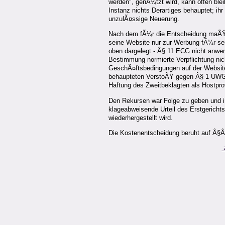
werden", genÃ¼tzt wird, kann offen bleib
Instanz nichts Derartiges behauptet; ihr
unzulÃ¤ssige Neuerung.
Nach dem fÃ¼r die Entscheidung maÃŸg
seine Website nur zur Werbung fÃ¼r sein
oben dargelegt - Â§ 11 ECG nicht anwend
Bestimmung normierte Verpflichtung nic
GeschÃ¤ftsbedingungen auf der Websit
behaupteten VerstoÃŸ gegen Â§ 1 UWG 
Haftung des Zweitbeklagten als Hostpro
Den Rekursen war Folge zu geben und i
klageabweisende Urteil des Erstgerichts
wiederhergestellt wird.
Die Kostenentscheidung beruht auf Â§