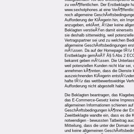
zu verÃ¶ffentlichen. Der Erstbeklagte 
www.sexhotphones.at eine VerÃ¶ffentl
noch allgemeine GeschÃ¤ftsbedingungen
Aufforderung der KlÃ¤gerin hin, ein I
anzugeben, erklÃ¤rt, Ã¼ber keine all
Beklagten verstieÃŸen damit einerseit
sie deshalb sittenwidrig, weil potenziel
Vertragspartner sei und zu welchen Bed
allgemeine GeschÃ¤ftsbedingungen ers
mÃ¼ssen. Da auf der Homepage fÃ¼r Me
Erstbeklagte gemÃ¤ÃŸ Â§ 5 Abs 2 ECG 
bekannt geben mÃ¼ssen. Die Unterlassu
weil potenziellen Kunden nicht klar sei, 
annehmen kÃ¶nnten, dass die Dienste 
auszeichnenden KlÃ¤gerin entstÃ¼nden
hafte fÃ¼r das wettbewerbswidrige Verha
Aufforderung nicht abgestellt habe.
Die Beklagten beantragen, das Klagebe
das E-Commerce-Gesetz keine Impressu
allgemeinen Informationen schienen au
GeschÃ¤ftsbedingungen kÃ¶nne der Erst
Zweitbeklagte wandte ein, dass es die 
notwendigen - bewussten Tatbeitrag auc
Mitteilung, dass die unter der Domain
und keine allgemeinen GeschÃ¤ftsbedin