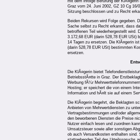
mit dem infolge Berufung der KlÃ¤gerin 
Graz vom 24. Juni 2002, GZ 10 Cg 16/02t
Sitzung beschlossen und zu Recht erka
Beiden Rekursen wird Folge gegeben. D
Sache selbst zu Recht erkannt, dass da
betroffenen Teil wiederhergestellt wird.
3.172,68 EUR (darin 528,78 EUR USt) b
14 Tagen zu ersetzen. Die KlÃ¤gerin is
(darin 528,78 EUR USt) bestimmten Kos
ersetzen.
Ents
Die KlÃ¤gerin bietet Telefondienstleistu
BetriebsstÃ¤tte in Graz. Der Erstbeklag
Werbung fÃ¼r Mehrwerttelefonnummern b
Hosting; er speichert die von einem Int
Information und hÃ¤lt sie auf einem Se
Die KlÃ¤gerin begehrt, die Beklagten s
Anbieten von Mehrwertdiensten zu unte
Vertragsbestimmungen und/oder allgem
den beworbenen Diensten die Preise nich
Nutzer einfach lesen und zuordnen kann,
Umsatzsteuer sowie aller sonstigen Abg
ob auch Versandkosten enthalten sind. 
stattgebenden Teil des Urteilsspruchs 