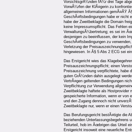
VorsichtsgrÃ¼nden fÃ¼r drei Tage abge
VorwÃ¼rfen der KlÃ¤gerin zu konfrontie
allgemeinen Informationen gemÃ¤ÃŸ Â§
GeschÃ¤ftsbedingungen habe er nicht e
habe der Zweitbeklagte die Domain fr
keine Impressumspflicht. Das Fehlen 
VerwaltungsÃ¼bertretung; es sei im Ãœ
desjenigen zu beeinflussen, der kein I
GeschÃ¤ftsbedingungen zu verwenden, 
Verletzung der Preisauszeichnungspflic
hingewiesen. In Â§ 5 Abs 2 ECG sei eine
Das Erstgericht wies das Klagebegehre
Preisauszeichnungspflicht; einen Verst
Preisauszeichnung verpflichtete, habe 
guten GrÃ¼nden dahin ausgelegt werden
VertrÃ¤gen geltenden Bedingungen nicht
Verpflichtung zur Verwendung allgemei
Zweitbeklagte haftete als Hostprovider n
gespeicherte Information, wenn er von e
und den Zugang dennoch nicht unverzÃ¼g
Zweitbeklagte nur, wenn er einen Verst
Das Berufungsgericht bestÃ¤tigte die A
beziehenden Unterlassungsbegehrens u
Teilurteil, hob im Ãœbrigen das Urteil 
Erstgericht insoweit eine neuerliche E