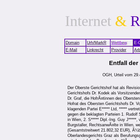
Internet
&
R
Domain
Urh/MarkR
Wettbew
.
E-
E-Mail
Linkrecht
Provider
Arb
Entfall der
OGH, Urteil vom 29.
Der Oberste Gerichtshof hat als Revisi
Gerichtshofs Dr. Kodek als Vorsitzende
Dr. Graf, die HofrÃ¤tinnen des Oberste
Hofrat des Obersten Gerichtshofs Dr. Vo
klagenden Partei E***** Ltd, ***** vertr
gegen die beklagten Parteien 1. Rudolf 
in Wien, 2. S***** Dipl.-Ing. Guy J*****,
Burgstaller, RechtsanwÃ¤lte in Wien, w
(Gesamtstreitwert 21.802,32 EUR), Ã¼b
Oberlandesgerichts Graz als Berufungs