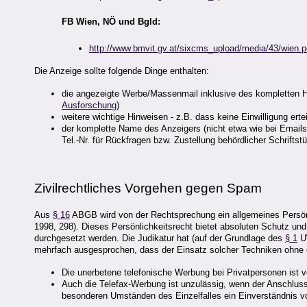
FB Wien, NÖ und Bgld:
http://www.bmvit.gv.at/sixcms_upload/media/43/wien.p
Die Anzeige sollte folgende Dinge enthalten:
die angezeigte Werbe/Massenmail inklusive des kompletten H
Ausforschung
)
weitere wichtige Hinweisen - z.B. dass keine Einwilligung ertei
der komplette Name des Anzeigers (nicht etwa wie bei Ema
Tel.-Nr. für Rückfragen bzw. Zustellung behördlicher Schrifts
Zivilrecht
liches Vorgehen gegen Spam
Aus
§ 16
ABGB wird von der Rechtsprechung ein allgemeines Persönl
1998, 298). Dieses Persönlichkeitsrecht bietet absoluten Schutz un
durchgesetzt werden. Die Judikatur hat (auf der Grundlage des
§ 1
UW
mehrfach ausgesprochen, dass der Einsatz solcher Techniken ohne d
Die unerbetene telefonische Werbung bei Privatpersonen ist 
Auch die Telefax-Werbung ist unzulässig, wenn der Anschlu
besonderen Umständen des Einzelfalles ein Einverständnis v