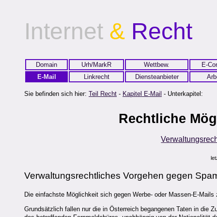
Internet
&
Recht
Domain
Urh/MarkR
Wettbew.
E-Co
E-Mail
Linkrecht
Diensteanbieter
Arb
Sie befinden sich hier:
Teil Recht
-
Kapitel E-Mail
- Unterkapitel:
Rechtliche Mög
Verwaltungsrech
le
Verwaltungsrecht
liches Vorgehen gegen Spa
Die einfachste Möglichkeit sich gegen Werbe- oder Massen-E-Mails 
Grundsätzlich fallen nur die in Österreich begangenen Taten in die Z