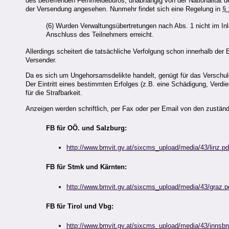
des betreffenden Fernmeldebüros, unabhängig von der Nationalität de
der Versendung angesehen. Nunmehr findet sich eine Regelung in
§ 
(6) Wurden Verwaltungsübertretungen nach Abs. 1 nicht im In
Anschluss des Teilnehmers erreicht.
Allerdings scheitert die tatsächliche Verfolgung schon innerhalb d
Versender.
Da es sich um Ungehorsamsdelikte handelt, genügt für das Verschul
Der Eintritt eines bestimmten Erfolges (z.B. eine Schädigung, Verd
für die Strafbarkeit.
Anzeigen werden schriftlich, per Fax oder per Email von den zust
FB für OÖ. und Salzburg:
http://www.bmvit.gv.at/sixcms_upload/media/43/linz.pd
FB für Stmk und Kärnten:
http://www.bmvit.gv.at/sixcms_upload/media/43/graz.p
FB für Tirol und Vbg:
http://www.bmvit.gv.at/sixcms_upload/media/43/innsbr