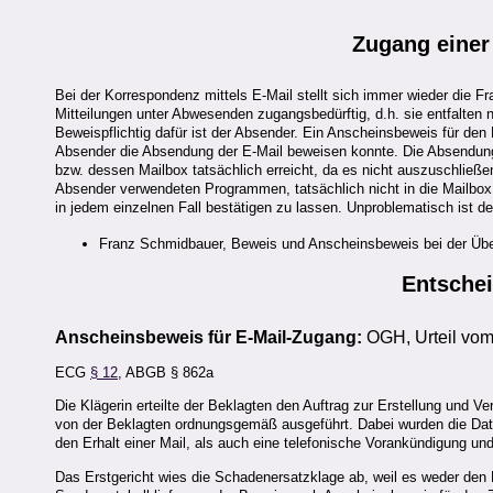
Zugang
einer
Bei der Korrespondenz mittels E-Mail stellt sich immer wieder die F
Mitteilungen unter Abwesenden zugangsbedürftig, d.h. sie entfalten
Beweispflichtig dafür ist der Absender. Ein Anscheinsbeweis für den
Absender die Absendung der E-Mail beweisen konnte. Die Absendung a
bzw. dessen Mailbox tatsächlich erreicht, da es nicht auszuschließe
Absender verwendeten Programmen, tatsächlich nicht in die Mailbox 
in jedem einzelnen Fall bestätigen zu lassen. Unproblematisch ist d
Franz Schmidbauer, Beweis und Anscheinsbeweis bei der Über
Entsche
Anscheinsbeweis für E-Mail-Zugang:
OGH, Urteil vom
ECG
§ 12
, ABGB § 862a
Die Klägerin erteilte der Beklagten den Auftrag zur Erstellung und V
von der Beklagten ordnungsgemäß ausgeführt. Dabei wurden die Daten 
den Erhalt einer Mail, als auch eine telefonische Vorankündigung und
Das Erstgericht wies die Schadenersatzklage ab, weil es weder den E