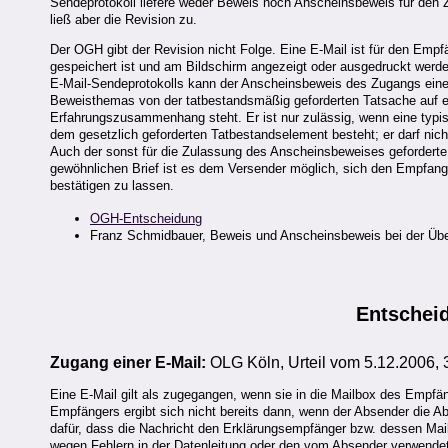
Sendeprotokoll liefere weder Beweis noch Anscheinsbeweis für den Z
ließ aber die Revision zu.
Der OGH gibt der Revision nicht Folge. Eine E-Mail ist für den Empf
gespeichert ist und am Bildschirm angezeigt oder ausgedruckt werden
E-Mail-Sendeprotokolls kann der Anscheinsbeweis des Zugangs eines
Beweisthemas von der tatbestandsmäßig geforderten Tatsache auf eine
Erfahrungszusammenhang steht. Er ist nur zulässig, wenn eine typi
dem gesetzlich geforderten Tatbestandselement besteht; er darf ni
Auch der sonst für die Zulassung des Anscheinsbeweises gefordert
gewöhnlichen Brief ist es dem Versender möglich, sich den Empfang 
bestätigen zu lassen.
OGH-Entscheidung
Franz Schmidbauer, Beweis und Anscheinsbeweis bei der Über
Entschei
Zugang einer E-Mail:
OLG Köln, Urteil vom 5.12.2006, 
Eine E-Mail gilt als zugegangen, wenn sie in die Mailbox des Empfä
Empfängers ergibt sich nicht bereits dann, wenn der Absender die A
dafür, dass die Nachricht den Erklärungsempfänger bzw. dessen Mailb
wegen Fehlern in der Datenleitung oder den vom Absender verwendet