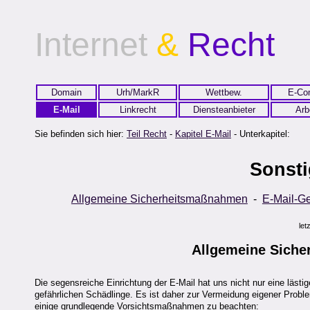
Internet
&
Recht
Domain
Urh/MarkR
Wettbew.
E-Co
E-Mail
Linkrecht
Diensteanbieter
Arb
Sie befinden sich hier:
Teil Recht
-
Kapitel E-Mail
- Unterkapitel:
Sonsti
Allgemeine Sicherheitsmaßnahmen
-
E-Mail-G
let
Allgemeine
Siche
Die segensreiche Einrichtung der E-Mail hat uns nicht nur eine lästig
gefährlichen Schädlinge. Es ist daher zur Vermeidung eigener Probl
einige grundlegende Vorsichtsmaßnahmen zu beachten: