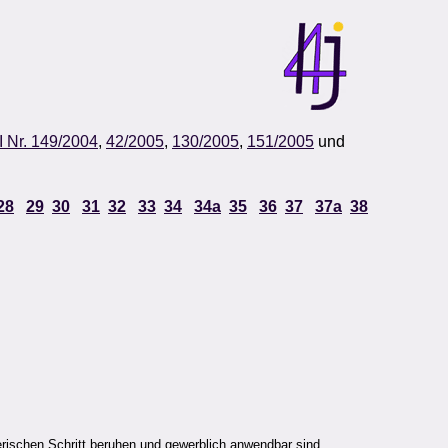
I Nr. 149/2004
,
42/2005
,
130/2005
,
151/2005
und
28
29
30
31
32
33
34
34a
35
36
37
37a
38
derischen Schritt beruhen und gewerblich anwendbar sind.