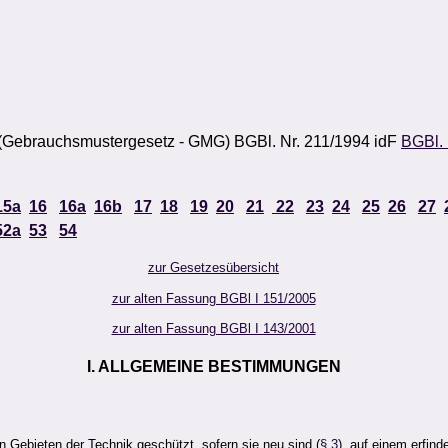
(Gebrauchsmustergesetz - GMG) BGBl. Nr. 211/1994 idF
BGBl. 
15a
16
16a
16b
17
18
19
20
21
22
23
24
25
26
27
52a
53
54
zur Gesetzesübersicht
zur alten Fassung BGBl I 151/2005
zur alten Fassung BGBl I 143/2001
I. ALLGEMEINE BESTIMMUNGEN
 Gebieten der Technik geschützt, sofern sie neu sind (
§ 3
), auf einem erfin