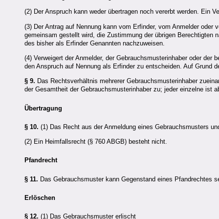
(2) Der Anspruch kann weder übertragen noch vererbt werden. Ein Ve
(3) Der Antrag auf Nennung kann vom Erfinder, vom Anmelder oder vo
gemeinsam gestellt wird, die Zustimmung der übrigen Berechtigten n
des bisher als Erfinder Genannten nachzuweisen.
(4) Verweigert der Anmelder, der Gebrauchsmusterinhaber oder der be
den Anspruch auf Nennung als Erfinder zu entscheiden. Auf Grund d
§ 9.
Das Rechtsverhältnis mehrerer Gebrauchsmusterinhaber zueinand
der Gesamtheit der Gebrauchsmusterinhaber zu; jeder einzelne ist a
Übertragung
§ 10.
(1) Das Recht aus der Anmeldung eines Gebrauchsmusters und 
(2) Ein Heimfallsrecht (§ 760 ABGB) besteht nicht.
Pfandrecht
§ 11.
Das Gebrauchsmuster kann Gegenstand eines Pfandrechtes se
Erlöschen
§ 12.
(1) Das Gebrauchsmuster erlischt