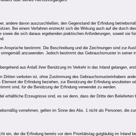
 andere davon auszuschließen, den Gegenstand der Erfindung betriebsmäßig h
zen. Bei einem Verfahren erstreckt sich die Wirkung auch auf die durch dies
 sowie die sich daraus ergebenden praktischen Anforderungen, soweit sie für
nd.
en Ansprüche bestimmt. Die Beschreibung und die Zeichnungen sind zur Ausle
 sinngemäß anzuwenden. Jedoch bestimmt das Gebrauchsmuster in seiner im
übergehend aus Anlaß ihrer Benützung im Verkehr in das Inland gelangen, ers
em Dritten verboten ist, ohne Zustimmung des Gebrauchsmusterinhabers ande
s Element der Erfindung beziehen, zur Benützung der Erfindung anzubieten ode
stimmt sind, für die Benützung der Erfindung verwendet zu werden.
el erhältliche Erzeugnisse sind, es sei denn, dass der Dritte den Belieferten
ebsmäßig vornehmen, gelten im Sinne des Abs. 1 nicht als Personen, die zur 
 ein, der die Erfindung bereits vor dem Prioritätstag gutgläubig im Inland be