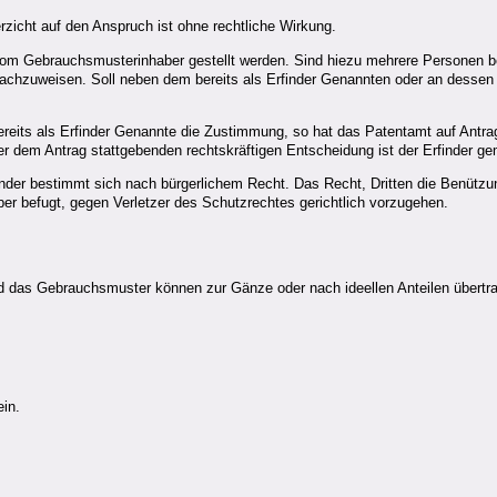
rzicht auf den Anspruch ist ohne rechtliche Wirkung.
m Gebrauchsmusterinhaber gestellt werden. Sind hiezu mehrere Personen bere
achzuweisen. Soll neben dem bereits als Erfinder Genannten oder an dessen 
reits als Erfinder Genannte die Zustimmung, so hat das Patentamt auf Antrag
er dem Antrag stattgebenden rechtskräftigen Entscheidung ist der Erfinder g
er bestimmt sich nach bürgerlichem Recht. Das Recht, Dritten die Benützun
ber befugt, gegen Verletzer des Schutzrechtes gerichtlich vorzugehen.
das Gebrauchsmuster können zur Gänze oder nach ideellen Anteilen übertr
in.