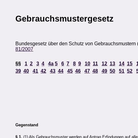
Gebrauchsmustergesetz
Bundesgesetz über den Schutz von Gebrauchsmustern 
81/2007
§§
1
2
3
4
4a
5
6
7
8
9
10
11
12
13
14
15
39
40
41
42
43
44
45
46
47
48
49
50
51
52
Gegenstand
§ 1.
(1) Als Gebrauchsmuster werden auf Antrag Erfindungen auf allen