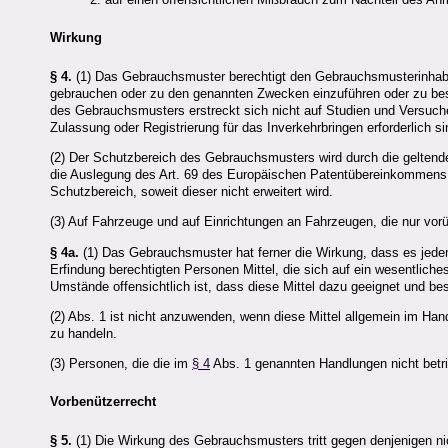
Wirkung
§ 4.
(1) Das Gebrauchsmuster berechtigt den Gebrauchsmusterinhaber,
gebrauchen oder zu den genannten Zwecken einzuführen oder zu besit
des Gebrauchsmusters erstreckt sich nicht auf Studien und Versuche
Zulassung oder Registrierung für das Inverkehrbringen erforderlich si
(2) Der Schutzbereich des Gebrauchsmusters wird durch die geltend
die Auslegung des Art. 69 des Europäischen Patentübereinkommens
Schutzbereich, soweit dieser nicht erweitert wird.
(3) Auf Fahrzeuge und auf Einrichtungen an Fahrzeugen, die nur vor
§ 4a.
(1) Das Gebrauchsmuster hat ferner die Wirkung, dass es jed
Erfindung berechtigten Personen Mittel, die sich auf ein wesentliche
Umstände offensichtlich ist, dass diese Mittel dazu geeignet und be
(2) Abs. 1 ist nicht anzuwenden, wenn diese Mittel allgemein im Hand
zu handeln.
(3) Personen, die die im
§ 4
Abs. 1 genannten Handlungen nicht betri
Vorbenützerrecht
§ 5.
(1) Die Wirkung des Gebrauchsmusters tritt gegen denjenigen nicht