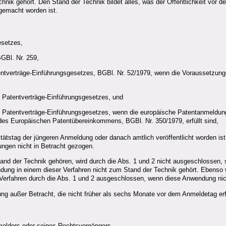
chnik gehört. Den Stand der Technik bildet alles, was der Öffentlichkeit vor d
gemacht worden ist.
setzes,
GBl. Nr. 259,
tentverträge-Einführungsgesetzes, BGBl. Nr. 52/1979, wenn die Voraussetzun
 Patentverträge-Einführungsgesetzes, und
 Patentverträge-Einführungsgesetzes, wenn die europäische Patentanmeldung
 des Europäischen Patentübereinkommens, BGBl. Nr. 350/1979, erfüllt sind,
ritätstag der jüngeren Anmeldung oder danach amtlich veröffentlicht worden ist
dungen nicht in Betracht gezogen.
tand der Technik gehören, wird durch die Abs. 1 und 2 nicht ausgeschlossen,
ndung in einem dieser Verfahren nicht zum Stand der Technik gehört. Ebenso 
Verfahren durch die Abs. 1 und 2 ausgeschlossen, wenn diese Anwendung nic
ng außer Betracht, die nicht früher als sechs Monate vor dem Anmeldetag erfo
melders oder seines Rechtsvorgängers.