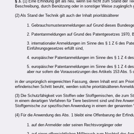
§ 3.
(1) Eine Erfindung gilt als neu, wenn sie nicht zum Stand der Te
Beschreibung, durch Benützung oder in sonstiger Weise zugänglich 
(2) Als Stand der Technik gilt auch der Inhalt prioritätsälterer
1. Gebrauchsmusteranmeldungen auf Grund dieses Bundesge
2. Patentanmeldungen auf Grund des Patentgesetzes 1970, B
3. internationaler Anmeldungen im Sinne des § 1 Z 6 des Pa
Einführungsgesetzes erfüllt sind,
4. europäischer Patentanmeldungen im Sinne des § 1 Z 4 des
5. europäischer Patentanmeldungen im Sinne des § 1 Z 4 des
aber nur sofern die Voraussetzungen des Artikels 153 Abs. 5
in der ursprünglich eingereichten Fassung, deren Inhalt erst am Prio
erfinderischen Schritt beruht, werden solche prioritätsälteren Anmel
(3) Die Schutzfähigkeit von Stoffen oder Stoffgemischen, die zum S
in einem derartigen Verfahren für Tiere bestimmt sind und ihre Anwe
Stoffgemische zur spezifischen Anwendung in einem der genannten 
(4) Für die Anwendung des Abs. 1 bleibt eine Offenbarung der Erfindu
1. auf den Anmelder oder seinen Rechtsvorgänger oder
2. auf einen offensichtlichen Mißbrauch zum Nachteil des An