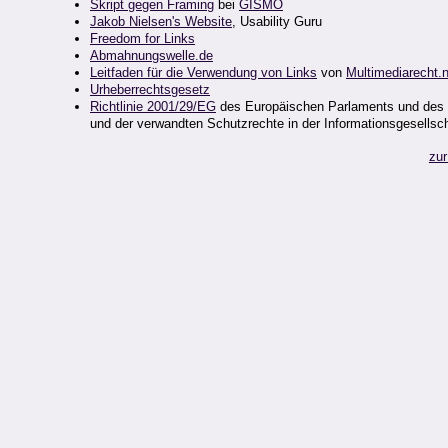
Skript gegen Framing
bei
GISMO
Jakob Nielsen's Website
, Usability Guru
Freedom for Links
Abmahnungswelle.de
Leitfaden für die Verwendung von Links
von
Multimediarecht.n
Urheberrechtsgesetz
Richtlinie 2001/29/EG
des Europäischen Parlaments und des 
und der verwandten Schutzrechte in der Informationsgesellsc
zur