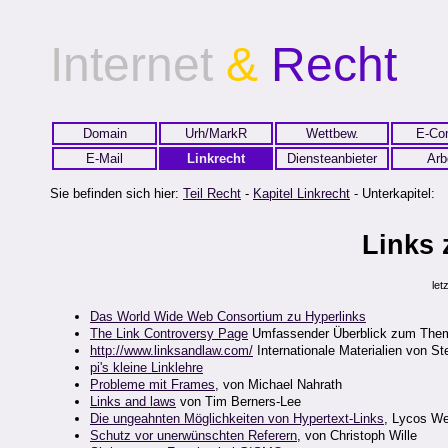
Internet
&
Recht
Domain
Urh/MarkR
Wettbew.
E-Co
E-Mail
Linkrecht
Diensteanbieter
Arb
Sie befinden sich hier:
Teil Recht
-
Kapitel Linkrecht
- Unterkapitel:
Links 
let
Das World Wide Web Consortium zu Hyperlinks
The Link Controversy Page
Umfassender Überblick zum Them
http://www.linksandlaw.com/
Internationale Materialien von S
pi's kleine Linklehre
Probleme mit Frames
, von Michael Nahrath
Links and laws
von Tim Berners-Lee
Die ungeahnten Möglichkeiten von Hypertext-Links
, Lycos W
Schutz vor unerwünschten Referern
, von Christoph Wille