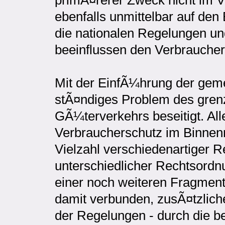
primÃ¤rerer Zweck nicht im Ve
ebenfalls unmittelbar auf de
die nationalen Regelungen un
beeinflussen den Verbraucher
Mit der EinfÃ¼hrung der ge
stÃ¤ndiges Problem des gre
GÃ¼terverkehrs beseitigt. Alle
Verbraucherschutz im Binnen
Vielzahl verschiedenartiger 
unterschiedlicher Rechtsordn
einer noch weiteren Fragment
damit verbunden, zusÃ¤tzlich
der Regelungen - durch die 