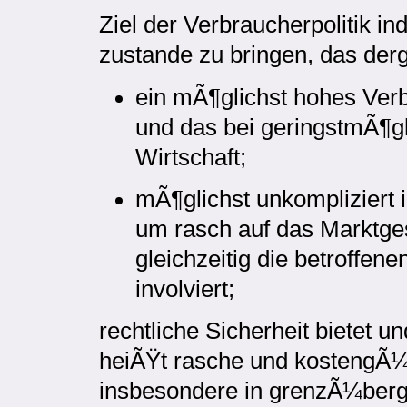
Ziel der Verbraucherpolitik i
zustande zu bringen, das derg
ein mÃ¶glichst hohes Ver
und das bei geringstmÃ¶g
Wirtschaft;
mÃ¶glichst unkompliziert i
um rasch auf das Marktge
gleichzeitig die betroffen
involviert;
rechtliche Sicherheit bietet u
heiÃŸt rasche und kostengÃ¼
insbesondere in grenzÃ¼berg