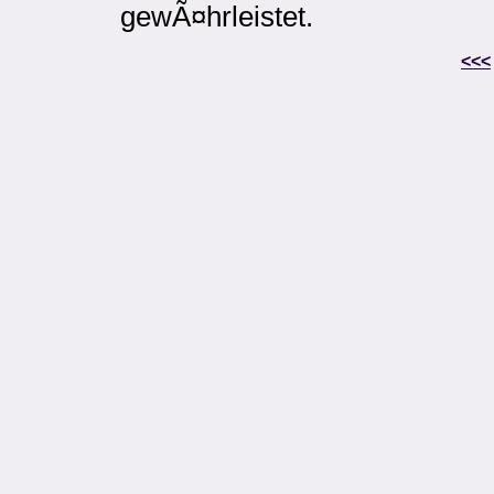
gewÃ¤hrleistet.
<<<