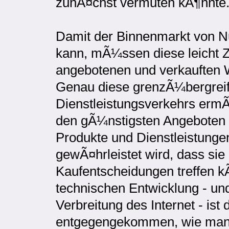
zunÃ¤chst vermuten kÃ¶nnte
Damit der Binnenmarkt von Nu
kann, mÃ¼ssen diese leicht 
angebotenen und verkauften 
Genau diese grenzÃ¼bergrei
Dienstleistungsverkehrs ermÃ
den gÃ¼nstigsten Angeboten zu
Produkte und Dienstleistunge
gewÃ¤hrleistet wird, dass sie
Kaufentscheidungen treffen kÃ
technischen Entwicklung - und
Verbreitung des Internet - ist
entgegengekommen, wie man e