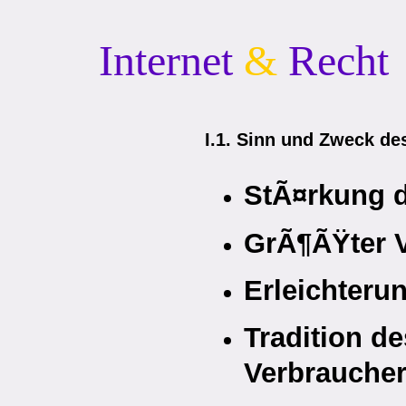
Internet
&
Recht
I.1. Sinn und Zweck de
StÃ¤rkung 
GrÃ¶ÃŸter 
Erleichteru
Tradition de
Verbrauche